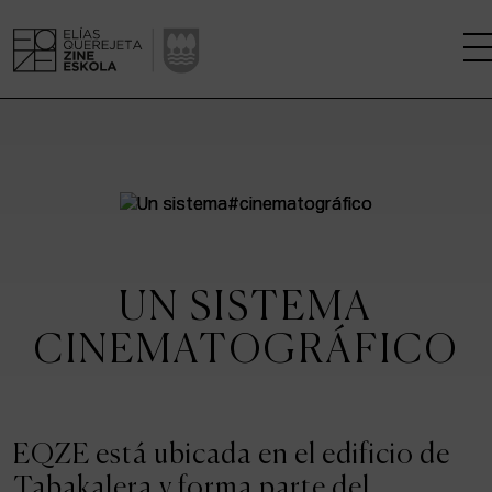
LA ESCUELA
CENTRO DE INVESTIGACIÓN
ESTUDIOS
UN SISTEMA
KINOFABRIKA
CINEMATOGRÁFICO
COMUNIDAD
LA CASA DEL CINE
EQZE está ubicada en el edificio de
Tabakalera y forma parte del