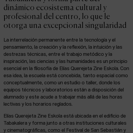
ACTUALIDAD
dinámico ecosistema cultural y
profesional del centro, lo que le
Admisión
otorga una excepcional singularidad
Intranet
EUS
ESP
ENG
La interrelación permanente entre la tecnología y el
pensamiento, la creación y la reflexión, la intuición y las
destrezas técnicas, entre el trabajo metódico y la
inspiración, las ciencias y las humanidades es un principio
Facebook
Equis
Instagram
esencial en la filosofía de Elías Querejeta Zine Eskola. Con
esa idea, la escuela está concebida, tanto espacial como
© Elías Querejeta Zine Eskola 2026
Tabakalera · Andre zigarrogileak plaza, 1
conceptualmente, como un estudio o taller, donde los
20012 Donostia / San Sebastián
equipos técnicos y laboratorios están a disposición del
T. 0034 943 545 005
alumnado y este acude a trabajar más allá de las horas
E.
info@zine-eskola.eus
lectivas y los horarios reglados.
Elías Querejeta Zine Eskola está ubicada en el edificio de
Tabakalera y forma junto a otras instituciones culturales
y cinematográficas, como el Festival de San Sebastián y