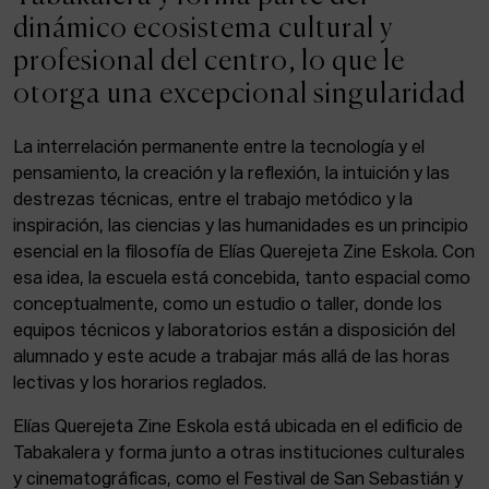
ACTUALIDAD
dinámico ecosistema cultural y
profesional del centro, lo que le
Admisión
otorga una excepcional singularidad
Intranet
EUS
ESP
ENG
La interrelación permanente entre la tecnología y el
pensamiento, la creación y la reflexión, la intuición y las
destrezas técnicas, entre el trabajo metódico y la
inspiración, las ciencias y las humanidades es un principio
Facebook
Equis
Instagram
esencial en la filosofía de Elías Querejeta Zine Eskola. Con
esa idea, la escuela está concebida, tanto espacial como
© Elías Querejeta Zine Eskola 2026
Tabakalera · Andre zigarrogileak plaza, 1
conceptualmente, como un estudio o taller, donde los
20012 Donostia / San Sebastián
equipos técnicos y laboratorios están a disposición del
T. 0034 943 545 005
alumnado y este acude a trabajar más allá de las horas
E.
info@zine-eskola.eus
lectivas y los horarios reglados.
Elías Querejeta Zine Eskola está ubicada en el edificio de
Tabakalera y forma junto a otras instituciones culturales
y cinematográficas, como el Festival de San Sebastián y