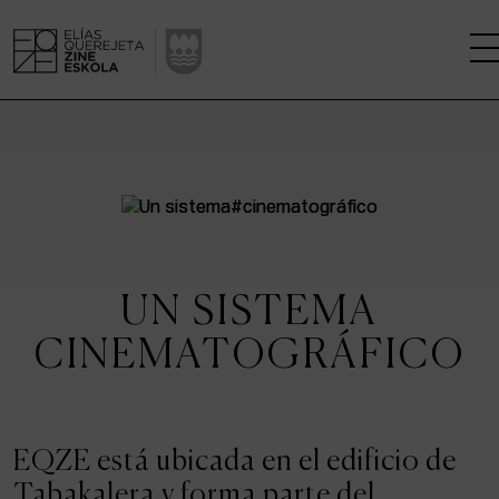
LA ESCUELA
CENTRO DE INVESTIGACIÓN
ESTUDIOS
UN SISTEMA
KINOFABRIKA
CINEMATOGRÁFICO
COMUNIDAD
LA CASA DEL CINE
EQZE está ubicada en el edificio de
Tabakalera y forma parte del