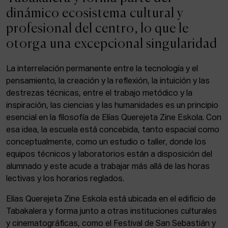
ACTUALIDAD
dinámico ecosistema cultural y
profesional del centro, lo que le
Admisión
otorga una excepcional singularidad
Intranet
EUS
ESP
ENG
La interrelación permanente entre la tecnología y el
pensamiento, la creación y la reflexión, la intuición y las
destrezas técnicas, entre el trabajo metódico y la
inspiración, las ciencias y las humanidades es un principio
Facebook
Equis
Instagram
esencial en la filosofía de Elías Querejeta Zine Eskola. Con
esa idea, la escuela está concebida, tanto espacial como
© Elías Querejeta Zine Eskola 2026
Tabakalera · Andre zigarrogileak plaza, 1
conceptualmente, como un estudio o taller, donde los
20012 Donostia / San Sebastián
equipos técnicos y laboratorios están a disposición del
T. 0034 943 545 005
alumnado y este acude a trabajar más allá de las horas
E.
info@zine-eskola.eus
lectivas y los horarios reglados.
Elías Querejeta Zine Eskola está ubicada en el edificio de
Tabakalera y forma junto a otras instituciones culturales
y cinematográficas, como el Festival de San Sebastián y