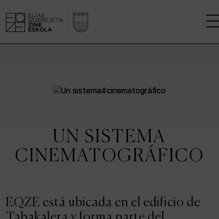
LA ESCUELA
CENTRO DE INVESTIGACIÓN
ESTUDIOS
UN SISTEMA
KINOFABRIKA
CINEMATOGRÁFICO
COMUNIDAD
LA CASA DEL CINE
EQZE está ubicada en el edificio de
Tabakalera y forma parte del