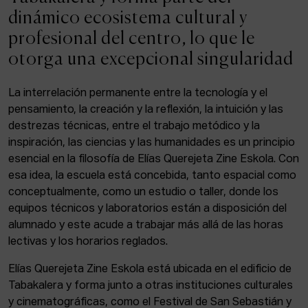
ACTUALIDAD
dinámico ecosistema cultural y
profesional del centro, lo que le
Admisión
otorga una excepcional singularidad
Intranet
EUS
ESP
ENG
La interrelación permanente entre la tecnología y el
pensamiento, la creación y la reflexión, la intuición y las
destrezas técnicas, entre el trabajo metódico y la
inspiración, las ciencias y las humanidades es un principio
Facebook
Equis
Instagram
esencial en la filosofía de Elías Querejeta Zine Eskola. Con
esa idea, la escuela está concebida, tanto espacial como
© Elías Querejeta Zine Eskola 2026
Tabakalera · Andre zigarrogileak plaza, 1
conceptualmente, como un estudio o taller, donde los
20012 Donostia / San Sebastián
equipos técnicos y laboratorios están a disposición del
T. 0034 943 545 005
alumnado y este acude a trabajar más allá de las horas
E.
info@zine-eskola.eus
lectivas y los horarios reglados.
Elías Querejeta Zine Eskola está ubicada en el edificio de
Tabakalera y forma junto a otras instituciones culturales
y cinematográficas, como el Festival de San Sebastián y