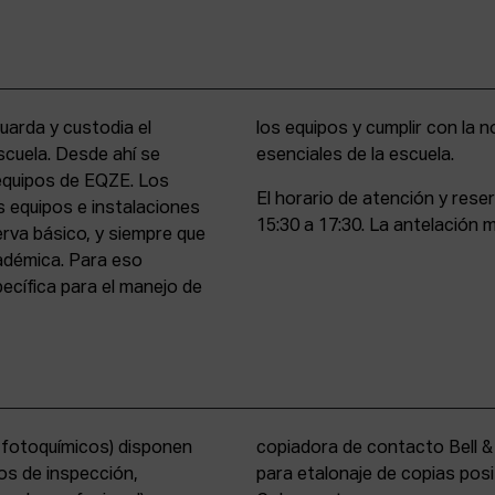
uarda y custodia el
stencia y compromiso
scuela. Desde ahí se
esenciales de la escuela.
 equipos de EQZE. Los
El horario de atención y rese
s equipos e instalaciones
15:30 a 17:30. La antelación m
erva básico, y siempre que
cadémica. Para eso
cífica para el manejo de
s fotoquímicos) disponen
y un analizador de color
os de inspección,
tems International