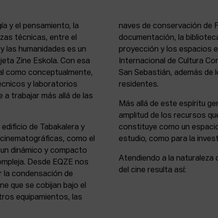
ía y el pensamiento, la
naves de conservación de Fi
rezas técnicas, entre el
documentación, la bibliotec
s y las humanidades es un
proyección y los espacios 
rejeta Zine Eskola. Con esa
Internacional de Cultura Co
cial como conceptualmente,
San Sebastián, además de lo
écnicos y laboratorios
residentes.
 a trabajar más allá de las
Más allá de este espíritu gen
amplitud de los recursos que
 edificio de Tabakalera y
constituye como un espacio
y cinematográficas, como el
estudio, como para la invest
, un dinámico y compacto
Atendiendo a la naturaleza 
compleja. Desde EQZE nos
del cine resulta así:
or la condensación de
ne que se cobijan bajo el
tros equipamientos, las