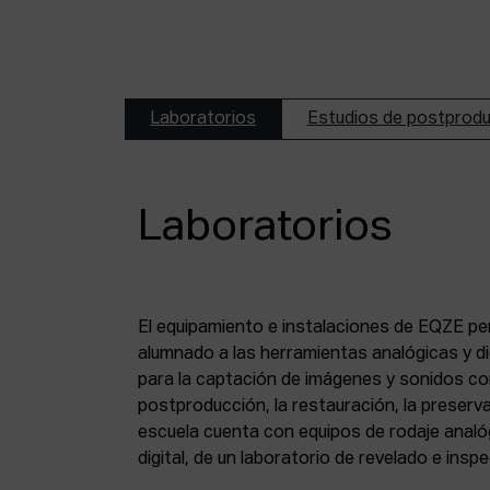
Laboratorios
Estudios de postprod
Laboratorios
El equipamiento e instalaciones de EQZE pe
fotoquímico, de un estudio de postproducció
alumnado a las herramientas analógicas y dig
digital, de puestos de digitalización de 8 mm
para la captación de imágenes y sonidos co
puesto de digitalización de magnético y de un
postproducción, la restauración, la preserva
escuela cuenta con equipos de rodaje analó
digital, de un laboratorio de revelado e insp