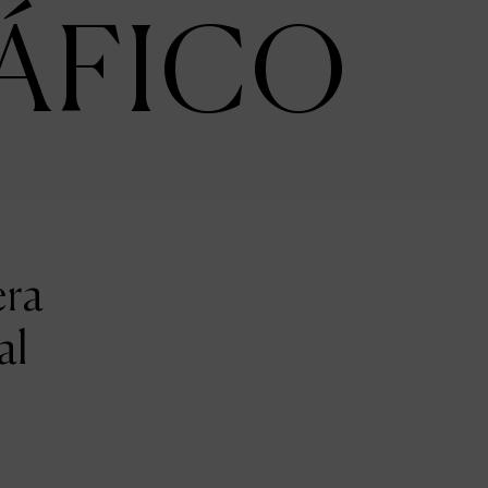
ÁFICO
era
al