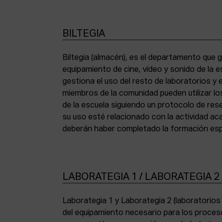
BILTEGIA
Biltegia (almacén), es el departamento que g
los equipos y cumplir con la normativa de asi
equipamiento de cine, vídeo y sonido de la e
gestiona el uso del resto de laboratorios y
miembros de la comunidad pueden utilizar lo
de la escuela siguiendo un protocolo de res
su uso esté relacionado con la actividad a
deberán haber completado la formación espe
LABORATEGIA 1 / LABORATEGIA 2
Laborategia 1 y Laborategia 2 (laboratorio
copiadora de contacto Bell & Howell (16 mm) 
del equipamiento necesario para los proces
para etalonaje de copias positivas Filmlab Sys