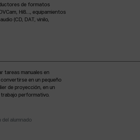
oductores de formatos
DVCam, Hi8…, equipamientos
udio (CD, DAT, vinilo,
zar tareas manuales en
e convertirse en un pequeño
lier de proyección, en un
 trabajo performativo.
n del alumnado