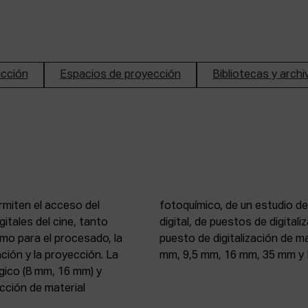
ucción
Espacios de proyección
Bibliotecas y arch
rmiten el acceso del
n de imagen y sonido
itales del cine, tanto
, 16 mm y 35 mm, de un
mo para el procesado, la
 atelier de proyección (8
ción y la proyección. La
mm, 9,5 mm, 16 mm, 35 mm y 
gico (8 mm, 16 mm) y
ección de material