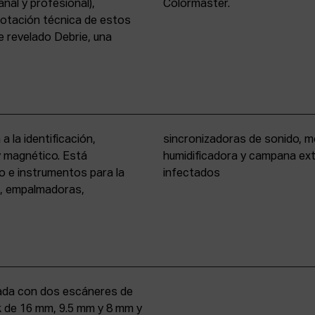
nal y profesional),
Colormaster.
 dotación técnica de estos
 revelado Debrie, una
a la identificación,
eño formato, cámara
 y magnético. Está
rio para materiales
o e instrumentos para la
infectados
s, empalmadoras,
uipada con dos escáneres de
iek de 16 mm, 9.5 mm y 8 mm y