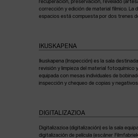
recuperación, preservación, revelado (artesa
corrección y edición de material fílmico. La
espacios está compuesta por dos trenes de
IKUSKAPENA
Ikuskapena (Inspección) es la sala destinada 
sincronizadoras de sonido, moviolas de pequ
revisión y limpieza del material fotoquímico
humidificadora y campana extractora de laborato
equipada con mesas individuales de bobinad
inspección y chequeo de copias y negativo
DIGITALIZAZIOA
Digitalizazioa (digitalización) es la sala eq
digitalización de película (escáner Filmfabr