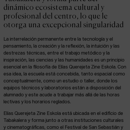
ACTUALIDAD
dinámico ecosistema cultural y
profesional del centro, lo que le
Admisión
otorga una excepcional singularidad
Intranet
EUS
ESP
ENG
La interrelación permanente entre la tecnología y el
pensamiento, la creación y la reflexión, la intuición y las
destrezas técnicas, entre el trabajo metódico y la
inspiración, las ciencias y las humanidades es un principio
Facebook
Equis
Instagram
esencial en la filosofía de Elías Querejeta Zine Eskola. Con
esa idea, la escuela está concebida, tanto espacial como
© Elías Querejeta Zine Eskola 2026
Tabakalera · Andre zigarrogileak plaza, 1
conceptualmente, como un estudio o taller, donde los
20012 Donostia / San Sebastián
equipos técnicos y laboratorios están a disposición del
T. 0034 943 545 005
alumnado y este acude a trabajar más allá de las horas
E.
info@zine-eskola.eus
lectivas y los horarios reglados.
Elías Querejeta Zine Eskola está ubicada en el edificio de
Tabakalera y forma junto a otras instituciones culturales
y cinematográficas, como el Festival de San Sebastián y