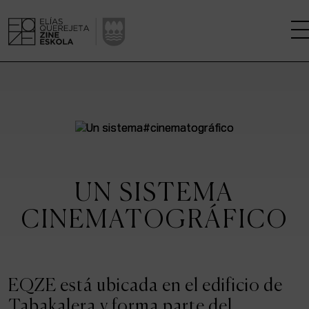
LA ESCUELA
CENTRO DE INVESTIGACIÓN
ESTUDIOS
UN SISTEMA
KINOFABRIKA
CINEMATOGRÁFICO
COMUNIDAD
LA CASA DEL CINE
EQZE está ubicada en el edificio de
Tabakalera y forma parte del