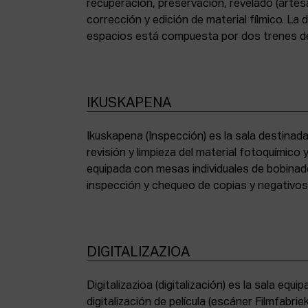
recuperación, preservación, revelado (artesa
corrección y edición de material fílmico. La
espacios está compuesta por dos trenes de
IKUSKAPENA
Ikuskapena (Inspección) es la sala destinada 
sincronizadoras de sonido, moviolas de pequ
revisión y limpieza del material fotoquímico
humidificadora y campana extractora de laborato
equipada con mesas individuales de bobinad
inspección y chequeo de copias y negativo
DIGITALIZAZIOA
Digitalizazioa (digitalización) es la sala eq
digitalización de película (escáner Filmfabr