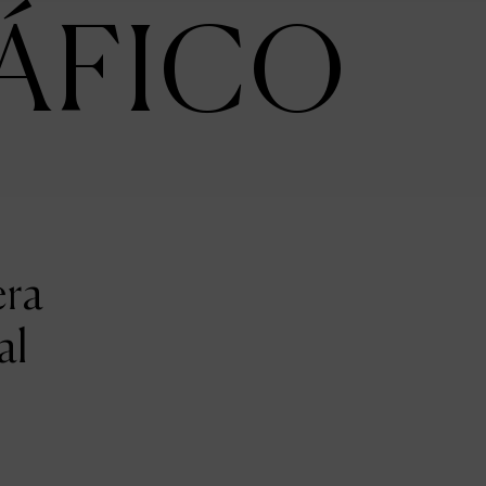
ÁFICO
era
al