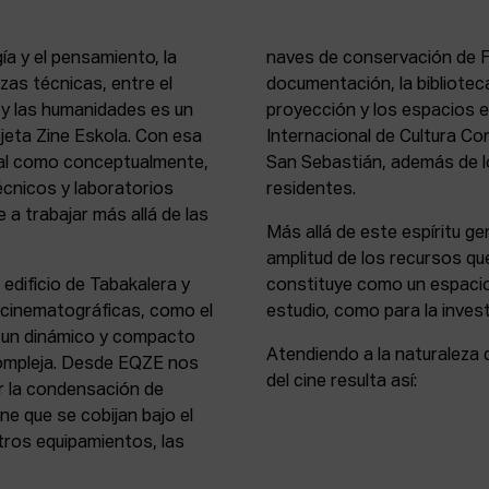
ía y el pensamiento, la
naves de conservación de Fi
rezas técnicas, entre el
documentación, la bibliotec
s y las humanidades es un
proyección y los espacios 
rejeta Zine Eskola. Con esa
Internacional de Cultura Co
cial como conceptualmente,
San Sebastián, además de lo
écnicos y laboratorios
residentes.
 a trabajar más allá de las
Más allá de este espíritu gen
amplitud de los recursos que
 edificio de Tabakalera y
constituye como un espacio
y cinematográficas, como el
estudio, como para la invest
, un dinámico y compacto
Atendiendo a la naturaleza 
compleja. Desde EQZE nos
del cine resulta así:
or la condensación de
ne que se cobijan bajo el
tros equipamientos, las