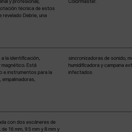
nal y profesional),
Colormaster.
 dotación técnica de estos
 revelado Debrie, una
a la identificación,
eño formato, cámara
 y magnético. Está
rio para materiales
o e instrumentos para la
infectados
s, empalmadoras,
uipada con dos escáneres de
iek de 16 mm, 9.5 mm y 8 mm y