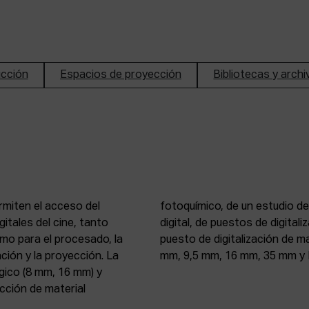
ucción
Espacios de proyección
Bibliotecas y arch
rmiten el acceso del
n de imagen y sonido
itales del cine, tanto
, 16 mm y 35 mm, de un
mo para el procesado, la
 atelier de proyección (8
ción y la proyección. La
mm, 9,5 mm, 16 mm, 35 mm y 
gico (8 mm, 16 mm) y
ección de material