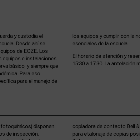
uarda y custodia el
stencia y compromiso
scuela. Desde ahí se
esenciales de la escuela.
 equipos de EQZE. Los
El horario de atención y rese
s equipos e instalaciones
15:30 a 17:30. La antelación m
erva básico, y siempre que
cadémica. Para eso
cífica para el manejo de
s fotoquímicos) disponen
y un analizador de color
os de inspección,
tems International