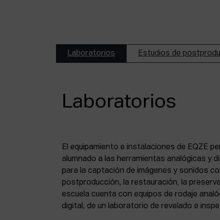
Laboratorios
Estudios de postprod
Laboratorios
El equipamiento e instalaciones de EQZE pe
fotoquímico, de un estudio de postproducció
alumnado a las herramientas analógicas y dig
digital, de puestos de digitalización de 8 mm
para la captación de imágenes y sonidos co
puesto de digitalización de magnético y de un
postproducción, la restauración, la preserva
escuela cuenta con equipos de rodaje analó
digital, de un laboratorio de revelado e insp