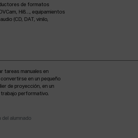
oductores de formatos
DVCam, Hi8…, equipamientos
udio (CD, DAT, vinilo,
zar tareas manuales en
e convertirse en un pequeño
lier de proyección, en un
 trabajo performativo.
n del alumnado