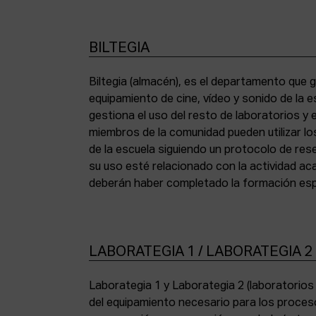
BILTEGIA
Biltegia (almacén), es el departamento que g
los equipos y cumplir con la normativa de asi
equipamiento de cine, vídeo y sonido de la e
gestiona el uso del resto de laboratorios y
miembros de la comunidad pueden utilizar lo
de la escuela siguiendo un protocolo de res
su uso esté relacionado con la actividad a
deberán haber completado la formación espe
LABORATEGIA 1 / LABORATEGIA 2
Laborategia 1 y Laborategia 2 (laboratorio
copiadora de contacto Bell & Howell (16 mm) 
del equipamiento necesario para los proces
para etalonaje de copias positivas Filmlab Sys