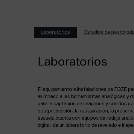
Laboratorios
Estudios de postprod
Laboratorios
El equipamiento e instalaciones de EQZE pe
fotoquímico, de un estudio de postproducció
alumnado a las herramientas analógicas y dig
digital, de puestos de digitalización de 8 mm
para la captación de imágenes y sonidos co
puesto de digitalización de magnético y de un
postproducción, la restauración, la preserva
escuela cuenta con equipos de rodaje analó
digital, de un laboratorio de revelado e insp