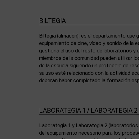
BILTEGIA
Biltegia (almacén), es el departamento que g
los equipos y cumplir con la normativa de asi
equipamiento de cine, vídeo y sonido de la e
gestiona el uso del resto de laboratorios y
miembros de la comunidad pueden utilizar lo
de la escuela siguiendo un protocolo de res
su uso esté relacionado con la actividad a
deberán haber completado la formación espe
LABORATEGIA 1 / LABORATEGIA 2
Laborategia 1 y Laborategia 2 (laboratorio
copiadora de contacto Bell & Howell (16 mm) 
del equipamiento necesario para los proces
para etalonaje de copias positivas Filmlab Sys