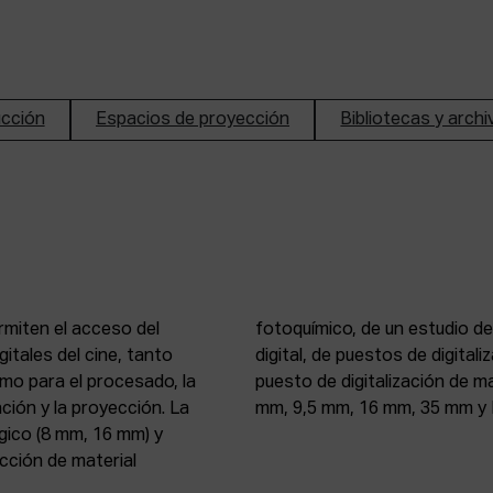
ucción
Espacios de proyección
Bibliotecas y arch
rmiten el acceso del
n de imagen y sonido
itales del cine, tanto
, 16 mm y 35 mm, de un
mo para el procesado, la
 atelier de proyección (8
ción y la proyección. La
mm, 9,5 mm, 16 mm, 35 mm y 
gico (8 mm, 16 mm) y
ección de material