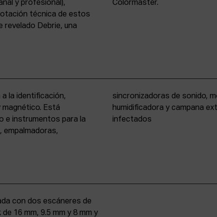
nal y profesional),
Colormaster.
 dotación técnica de estos
 revelado Debrie, una
a la identificación,
eño formato, cámara
 y magnético. Está
rio para materiales
o e instrumentos para la
infectados
s, empalmadoras,
uipada con dos escáneres de
iek de 16 mm, 9.5 mm y 8 mm y