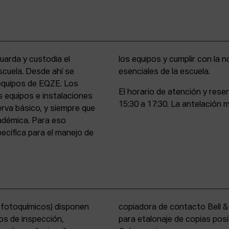
uarda y custodia el
stencia y compromiso
scuela. Desde ahí se
esenciales de la escuela.
 equipos de EQZE. Los
El horario de atención y rese
s equipos e instalaciones
15:30 a 17:30. La antelación m
erva básico, y siempre que
cadémica. Para eso
cífica para el manejo de
s fotoquímicos) disponen
y un analizador de color
os de inspección,
tems International