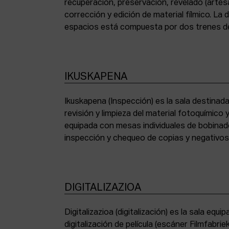
recuperación, preservación, revelado (artesa
corrección y edición de material fílmico. La
espacios está compuesta por dos trenes de
IKUSKAPENA
Ikuskapena (Inspección) es la sala destinada 
sincronizadoras de sonido, moviolas de pequ
revisión y limpieza del material fotoquímico
humidificadora y campana extractora de laborato
equipada con mesas individuales de bobinad
inspección y chequeo de copias y negativo
DIGITALIZAZIOA
Digitalizazioa (digitalización) es la sala eq
digitalización de película (escáner Filmfabr