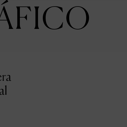
ÁFICO
era
al