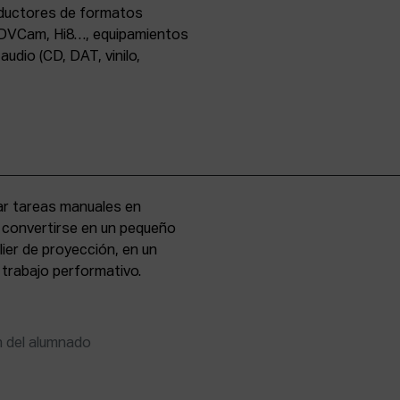
oductores de formatos
DVCam, Hi8…, equipamientos
udio (CD, DAT, vinilo,
zar tareas manuales en
e convertirse en un pequeño
lier de proyección, en un
 trabajo performativo.
n del alumnado