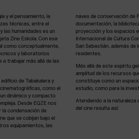
ía y el pensamiento, la
naves de conservación de Fi
rezas técnicas, entre el
documentación, la bibliotec
s y las humanidades es un
proyección y los espacios 
rejeta Zine Eskola. Con esa
Internacional de Cultura Co
cial como conceptualmente,
San Sebastián, además de lo
écnicos y laboratorios
residentes.
 a trabajar más allá de las
Más allá de este espíritu gen
amplitud de los recursos que
 edificio de Tabakalera y
constituye como un espacio
y cinematográficas, como el
estudio, como para la invest
, un dinámico y compacto
Atendiendo a la naturaleza 
compleja. Desde EQZE nos
del cine resulta así:
or la condensación de
ne que se cobijan bajo el
tros equipamientos, las