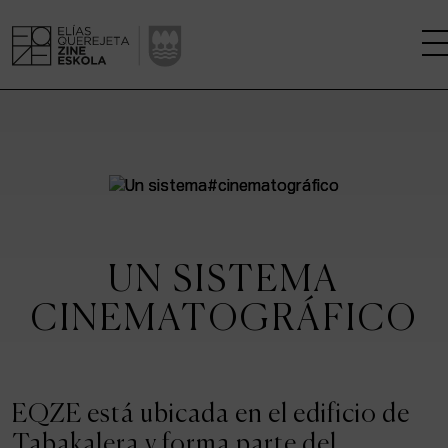
LA ESCUELA
CENTRO DE INVESTIGACIÓN
ESTUDIOS
UN SISTEMA
KINOFABRIKA
CINEMATOGRÁFICO
COMUNIDAD
LA CASA DEL CINE
EQZE está ubicada en el edificio de
Tabakalera y forma parte del