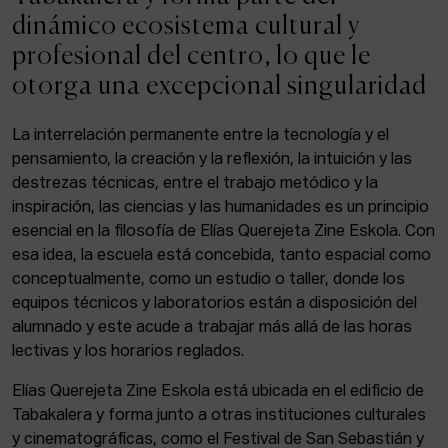
ACTUALIDAD
dinámico ecosistema cultural y
profesional del centro, lo que le
Admisión
otorga una excepcional singularidad
Intranet
EUS
ESP
ENG
La interrelación permanente entre la tecnología y el
pensamiento, la creación y la reflexión, la intuición y las
destrezas técnicas, entre el trabajo metódico y la
inspiración, las ciencias y las humanidades es un principio
Facebook
Equis
Instagram
esencial en la filosofía de Elías Querejeta Zine Eskola. Con
esa idea, la escuela está concebida, tanto espacial como
© Elías Querejeta Zine Eskola 2026
Tabakalera · Andre zigarrogileak plaza, 1
conceptualmente, como un estudio o taller, donde los
20012 Donostia / San Sebastián
equipos técnicos y laboratorios están a disposición del
T. 0034 943 545 005
alumnado y este acude a trabajar más allá de las horas
E.
info@zine-eskola.eus
lectivas y los horarios reglados.
Elías Querejeta Zine Eskola está ubicada en el edificio de
Tabakalera y forma junto a otras instituciones culturales
y cinematográficas, como el Festival de San Sebastián y