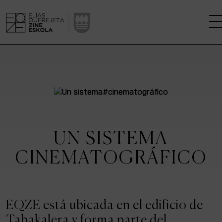
LA ESCUELA
CENTRO DE INVESTIGACIÓN
ESTUDIOS
UN SISTEMA
KINOFABRIKA
CINEMATOGRÁFICO
COMUNIDAD
LA CASA DEL CINE
EQZE está ubicada en el edificio de
Tabakalera y forma parte del