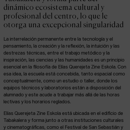
ACTUALIDAD
dinámico ecosistema cultural y
profesional del centro, lo que le
Admisión
otorga una excepcional singularidad
Intranet
EUS
ESP
ENG
La interrelación permanente entre la tecnología y el
pensamiento, la creación y la reflexión, la intuición y las
destrezas técnicas, entre el trabajo metódico y la
inspiración, las ciencias y las humanidades es un principio
Facebook
Equis
Instagram
esencial en la filosofía de Elías Querejeta Zine Eskola. Con
esa idea, la escuela está concebida, tanto espacial como
© Elías Querejeta Zine Eskola 2026
Tabakalera · Andre zigarrogileak plaza, 1
conceptualmente, como un estudio o taller, donde los
20012 Donostia / San Sebastián
equipos técnicos y laboratorios están a disposición del
T. 0034 943 545 005
alumnado y este acude a trabajar más allá de las horas
E.
info@zine-eskola.eus
lectivas y los horarios reglados.
Elías Querejeta Zine Eskola está ubicada en el edificio de
Tabakalera y forma junto a otras instituciones culturales
y cinematográficas, como el Festival de San Sebastián y