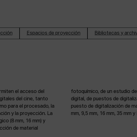
ucción
Espacios de proyección
Bibliotecas y arch
rmiten el acceso del
n de imagen y sonido
itales del cine, tanto
, 16 mm y 35 mm, de un
mo para el procesado, la
 atelier de proyección (8
ción y la proyección. La
mm, 9,5 mm, 16 mm, 35 mm y 
gico (8 mm, 16 mm) y
ección de material