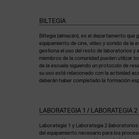
BILTEGIA
Biltegia (almacén), es el departamento que g
los equipos y cumplir con la normativa de asi
equipamiento de cine, vídeo y sonido de la e
gestiona el uso del resto de laboratorios y
miembros de la comunidad pueden utilizar lo
de la escuela siguiendo un protocolo de res
su uso esté relacionado con la actividad a
deberán haber completado la formación espe
LABORATEGIA 1 / LABORATEGIA 2
Laborategia 1 y Laborategia 2 (laboratorio
copiadora de contacto Bell & Howell (16 mm) 
del equipamiento necesario para los proces
para etalonaje de copias positivas Filmlab Sys