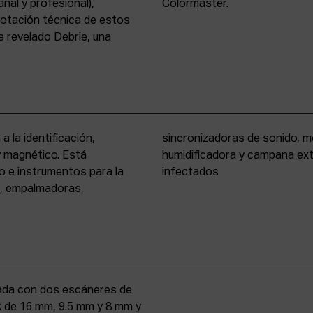
nal y profesional),
Colormaster.
 dotación técnica de estos
 revelado Debrie, una
a la identificación,
eño formato, cámara
 y magnético. Está
rio para materiales
o e instrumentos para la
infectados
s, empalmadoras,
uipada con dos escáneres de
iek de 16 mm, 9.5 mm y 8 mm y