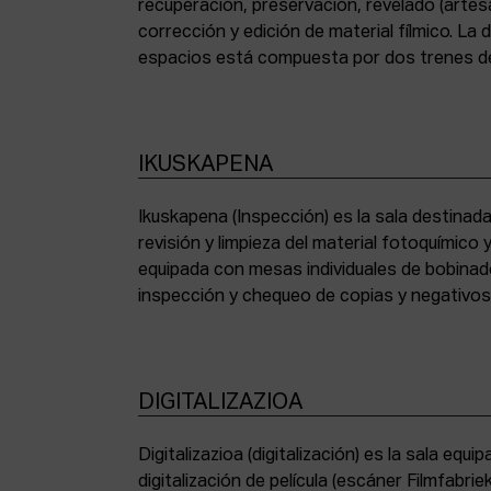
recuperación, preservación, revelado (artesa
corrección y edición de material fílmico. La
espacios está compuesta por dos trenes de
IKUSKAPENA
Ikuskapena (Inspección) es la sala destinada 
sincronizadoras de sonido, moviolas de pequ
revisión y limpieza del material fotoquímico
humidificadora y campana extractora de laborato
equipada con mesas individuales de bobinad
inspección y chequeo de copias y negativo
DIGITALIZAZIOA
Digitalizazioa (digitalización) es la sala eq
digitalización de película (escáner Filmfabr