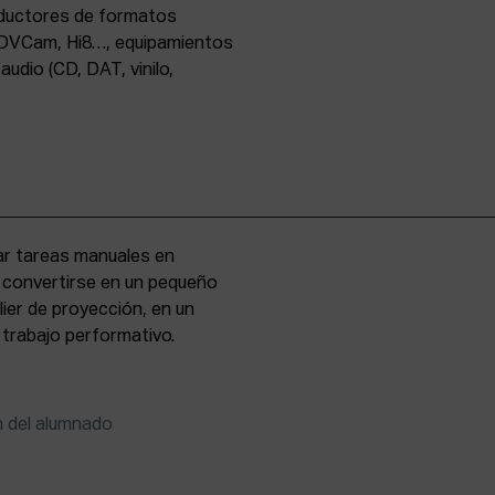
oductores de formatos
DVCam, Hi8…, equipamientos
udio (CD, DAT, vinilo,
zar tareas manuales en
e convertirse en un pequeño
lier de proyección, en un
 trabajo performativo.
n del alumnado