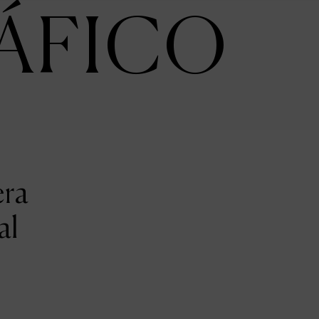
ÁFICO
era
al