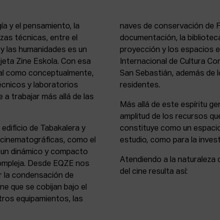
ía y el pensamiento, la
naves de conservación de Fi
rezas técnicas, entre el
documentación, la bibliotec
s y las humanidades es un
proyección y los espacios 
rejeta Zine Eskola. Con esa
Internacional de Cultura Co
cial como conceptualmente,
San Sebastián, además de lo
écnicos y laboratorios
residentes.
 a trabajar más allá de las
Más allá de este espíritu gen
amplitud de los recursos que
 edificio de Tabakalera y
constituye como un espacio
y cinematográficas, como el
estudio, como para la invest
, un dinámico y compacto
Atendiendo a la naturaleza 
compleja. Desde EQZE nos
del cine resulta así:
or la condensación de
ne que se cobijan bajo el
tros equipamientos, las