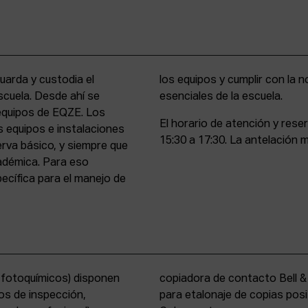
uarda y custodia el
stencia y compromiso
scuela. Desde ahí se
esenciales de la escuela.
 equipos de EQZE. Los
El horario de atención y rese
s equipos e instalaciones
15:30 a 17:30. La antelación m
erva básico, y siempre que
cadémica. Para eso
cífica para el manejo de
s fotoquímicos) disponen
y un analizador de color
os de inspección,
tems International