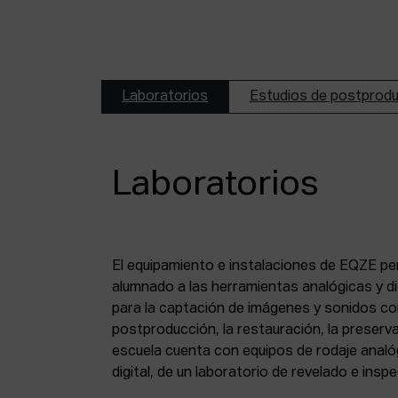
Laboratorios
Estudios de postprod
Laboratorios
El equipamiento e instalaciones de EQZE pe
fotoquímico, de un estudio de postproducció
alumnado a las herramientas analógicas y dig
digital, de puestos de digitalización de 8 mm
para la captación de imágenes y sonidos co
puesto de digitalización de magnético y de un
postproducción, la restauración, la preserva
escuela cuenta con equipos de rodaje analó
digital, de un laboratorio de revelado e insp