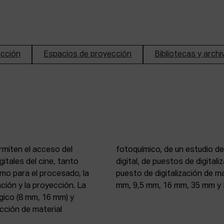
ucción
Espacios de proyección
Bibliotecas y arch
rmiten el acceso del
n de imagen y sonido
itales del cine, tanto
, 16 mm y 35 mm, de un
mo para el procesado, la
 atelier de proyección (8
ción y la proyección. La
mm, 9,5 mm, 16 mm, 35 mm y 
gico (8 mm, 16 mm) y
ección de material