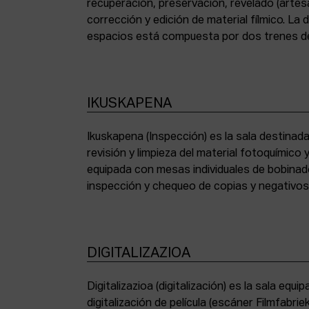
recuperación, preservación, revelado (artesa
corrección y edición de material fílmico. La
espacios está compuesta por dos trenes de
IKUSKAPENA
Ikuskapena (Inspección) es la sala destinada 
sincronizadoras de sonido, moviolas de pequ
revisión y limpieza del material fotoquímico
humidificadora y campana extractora de laborato
equipada con mesas individuales de bobinad
inspección y chequeo de copias y negativo
DIGITALIZAZIOA
Digitalizazioa (digitalización) es la sala eq
digitalización de película (escáner Filmfabr