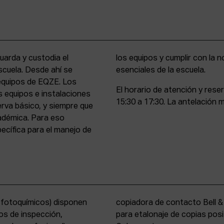
uarda y custodia el
stencia y compromiso
scuela. Desde ahí se
esenciales de la escuela.
 equipos de EQZE. Los
El horario de atención y rese
s equipos e instalaciones
15:30 a 17:30. La antelación m
erva básico, y siempre que
cadémica. Para eso
cífica para el manejo de
s fotoquímicos) disponen
y un analizador de color
os de inspección,
tems International