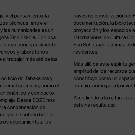
ía y el pensamiento, la
naves de conservación de Fi
rezas técnicas, entre el
documentación, la bibliotec
s y las humanidades es un
proyección y los espacios 
rejeta Zine Eskola. Con esa
Internacional de Cultura Co
cial como conceptualmente,
San Sebastián, además de lo
écnicos y laboratorios
residentes.
 a trabajar más allá de las
Más allá de este espíritu gen
amplitud de los recursos que
 edificio de Tabakalera y
constituye como un espacio
y cinematográficas, como el
estudio, como para la invest
, un dinámico y compacto
Atendiendo a la naturaleza 
compleja. Desde EQZE nos
del cine resulta así:
or la condensación de
ne que se cobijan bajo el
tros equipamientos, las