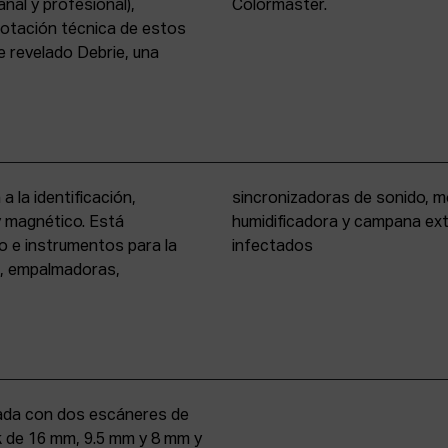
nal y profesional),
Colormaster.
 dotación técnica de estos
 revelado Debrie, una
a la identificación,
eño formato, cámara
 y magnético. Está
rio para materiales
o e instrumentos para la
infectados
s, empalmadoras,
uipada con dos escáneres de
iek de 16 mm, 9.5 mm y 8 mm y