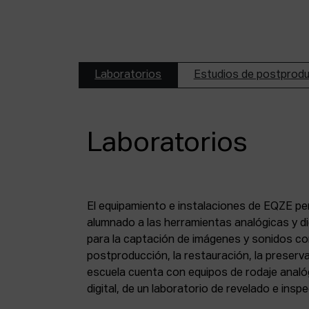
Laboratorios
Estudios de postprod
Laboratorios
El equipamiento e instalaciones de EQZE pe
fotoquímico, de un estudio de postproducció
alumnado a las herramientas analógicas y dig
digital, de puestos de digitalización de 8 mm
para la captación de imágenes y sonidos co
puesto de digitalización de magnético y de un
postproducción, la restauración, la preserva
escuela cuenta con equipos de rodaje analó
digital, de un laboratorio de revelado e insp