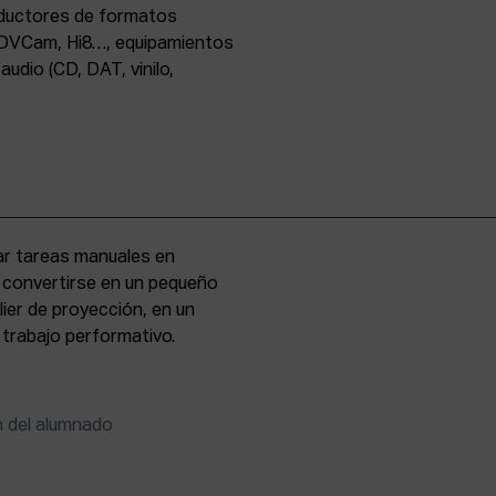
oductores de formatos
DVCam, Hi8…, equipamientos
udio (CD, DAT, vinilo,
zar tareas manuales en
e convertirse en un pequeño
lier de proyección, en un
 trabajo performativo.
n del alumnado