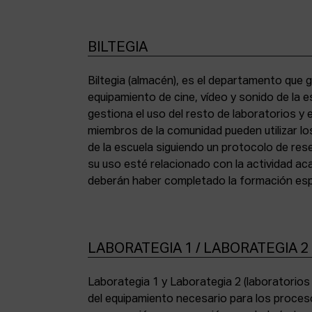
BILTEGIA
Biltegia (almacén), es el departamento que g
los equipos y cumplir con la normativa de asi
equipamiento de cine, vídeo y sonido de la e
gestiona el uso del resto de laboratorios y
miembros de la comunidad pueden utilizar lo
de la escuela siguiendo un protocolo de res
su uso esté relacionado con la actividad a
deberán haber completado la formación espe
LABORATEGIA 1 / LABORATEGIA 2
Laborategia 1 y Laborategia 2 (laboratorio
copiadora de contacto Bell & Howell (16 mm) 
del equipamiento necesario para los proces
para etalonaje de copias positivas Filmlab Sys