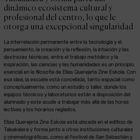
ACTUALIDAD
dinámico ecosistema cultural y
profesional del centro, lo que le
Admisión
otorga una excepcional singularidad
Intranet
EUS
ESP
ENG
La interrelación permanente entre la tecnología y el
pensamiento, la creación y la reflexión, la intuición y las
destrezas técnicas, entre el trabajo metódico y la
inspiración, las ciencias y las humanidades es un principio
Facebook
Equis
Instagram
esencial en la filosofía de Elías Querejeta Zine Eskola. Con
esa idea, la escuela está concebida, tanto espacial como
© Elías Querejeta Zine Eskola 2026
Tabakalera · Andre zigarrogileak plaza, 1
conceptualmente, como un estudio o taller, donde los
20012 Donostia / San Sebastián
equipos técnicos y laboratorios están a disposición del
T. 0034 943 545 005
alumnado y este acude a trabajar más allá de las horas
E.
info@zine-eskola.eus
lectivas y los horarios reglados.
Elías Querejeta Zine Eskola está ubicada en el edificio de
Tabakalera y forma junto a otras instituciones culturales
y cinematográficas, como el Festival de San Sebastián y