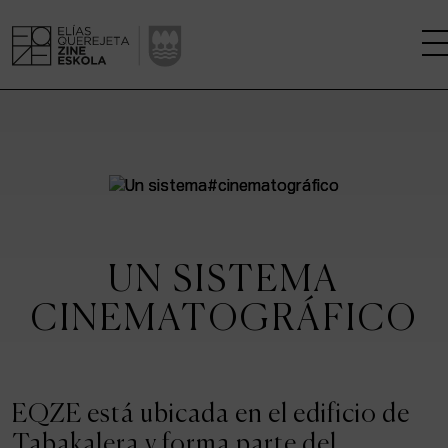
LA ESCUELA
CENTRO DE INVESTIGACIÓN
ESTUDIOS
UN SISTEMA
KINOFABRIKA
CINEMATOGRÁFICO
COMUNIDAD
LA CASA DEL CINE
EQZE está ubicada en el edificio de
Tabakalera y forma parte del