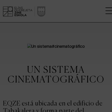
LA ESCUELA
CENTRO DE INVESTIGACIÓN
ESTUDIOS
UN SISTEMA
KINOFABRIKA
CINEMATOGRÁFICO
COMUNIDAD
LA CASA DEL CINE
EQZE está ubicada en el edificio de
Tabakalera y forma parte del