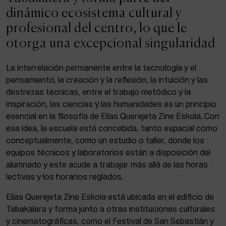
ACTUALIDAD
dinámico ecosistema cultural y
profesional del centro, lo que le
Admisión
otorga una excepcional singularidad
Intranet
EUS
ESP
ENG
La interrelación permanente entre la tecnología y el
pensamiento, la creación y la reflexión, la intuición y las
destrezas técnicas, entre el trabajo metódico y la
inspiración, las ciencias y las humanidades es un principio
Facebook
Equis
Instagram
esencial en la filosofía de Elías Querejeta Zine Eskola. Con
esa idea, la escuela está concebida, tanto espacial como
© Elías Querejeta Zine Eskola 2026
Tabakalera · Andre zigarrogileak plaza, 1
conceptualmente, como un estudio o taller, donde los
20012 Donostia / San Sebastián
equipos técnicos y laboratorios están a disposición del
T. 0034 943 545 005
alumnado y este acude a trabajar más allá de las horas
E.
info@zine-eskola.eus
lectivas y los horarios reglados.
Elías Querejeta Zine Eskola está ubicada en el edificio de
Tabakalera y forma junto a otras instituciones culturales
y cinematográficas, como el Festival de San Sebastián y