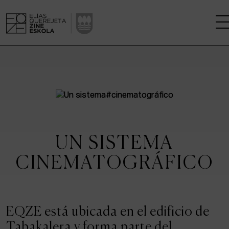
LA ESCUELA
CENTRO DE INVESTIGACIÓN
ESTUDIOS
UN SISTEMA
KINOFABRIKA
CINEMATOGRÁFICO
COMUNIDAD
LA CASA DEL CINE
EQZE está ubicada en el edificio de
Tabakalera y forma parte del