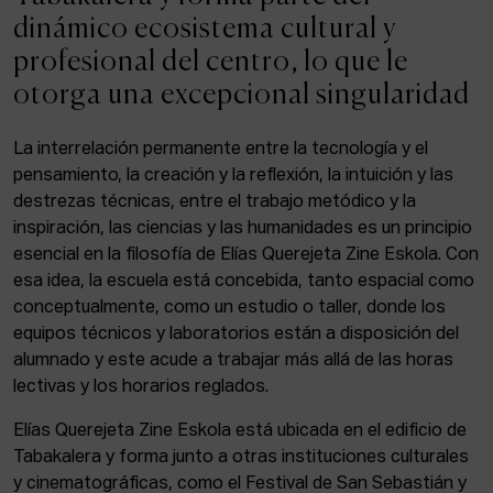
ACTUALIDAD
dinámico ecosistema cultural y
profesional del centro, lo que le
Admisión
otorga una excepcional singularidad
Intranet
EUS
ESP
ENG
La interrelación permanente entre la tecnología y el
pensamiento, la creación y la reflexión, la intuición y las
destrezas técnicas, entre el trabajo metódico y la
inspiración, las ciencias y las humanidades es un principio
Facebook
Equis
Instagram
esencial en la filosofía de Elías Querejeta Zine Eskola. Con
esa idea, la escuela está concebida, tanto espacial como
© Elías Querejeta Zine Eskola 2026
Tabakalera · Andre zigarrogileak plaza, 1
conceptualmente, como un estudio o taller, donde los
20012 Donostia / San Sebastián
equipos técnicos y laboratorios están a disposición del
T. 0034 943 545 005
alumnado y este acude a trabajar más allá de las horas
E.
info@zine-eskola.eus
lectivas y los horarios reglados.
Elías Querejeta Zine Eskola está ubicada en el edificio de
Tabakalera y forma junto a otras instituciones culturales
y cinematográficas, como el Festival de San Sebastián y