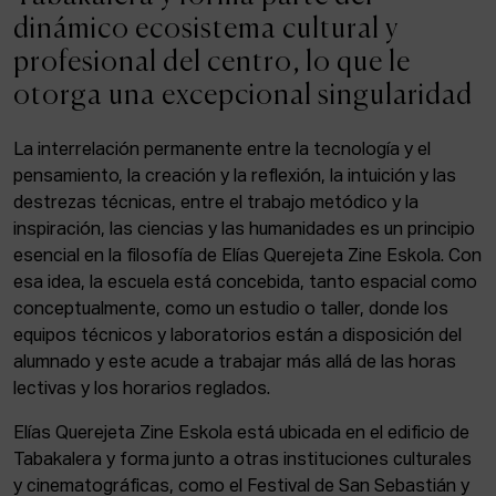
ACTUALIDAD
dinámico ecosistema cultural y
profesional del centro, lo que le
Admisión
otorga una excepcional singularidad
Intranet
EUS
ESP
ENG
La interrelación permanente entre la tecnología y el
pensamiento, la creación y la reflexión, la intuición y las
destrezas técnicas, entre el trabajo metódico y la
inspiración, las ciencias y las humanidades es un principio
Facebook
Equis
Instagram
esencial en la filosofía de Elías Querejeta Zine Eskola. Con
esa idea, la escuela está concebida, tanto espacial como
© Elías Querejeta Zine Eskola 2026
Tabakalera · Andre zigarrogileak plaza, 1
conceptualmente, como un estudio o taller, donde los
20012 Donostia / San Sebastián
equipos técnicos y laboratorios están a disposición del
T. 0034 943 545 005
alumnado y este acude a trabajar más allá de las horas
E.
info@zine-eskola.eus
lectivas y los horarios reglados.
Elías Querejeta Zine Eskola está ubicada en el edificio de
Tabakalera y forma junto a otras instituciones culturales
y cinematográficas, como el Festival de San Sebastián y