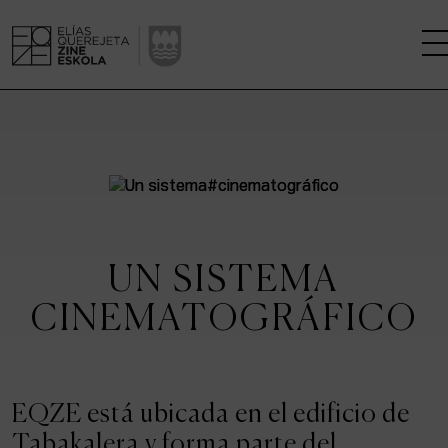
LA ESCUELA
CENTRO DE INVESTIGACIÓN
ESTUDIOS
UN SISTEMA
KINOFABRIKA
CINEMATOGRÁFICO
COMUNIDAD
LA CASA DEL CINE
EQZE está ubicada en el edificio de
Tabakalera y forma parte del