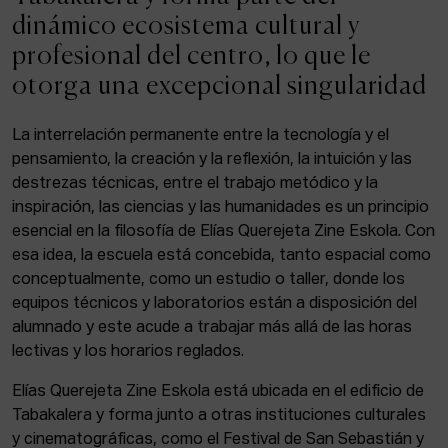
ACTUALIDAD
dinámico ecosistema cultural y
profesional del centro, lo que le
Admisión
otorga una excepcional singularidad
Intranet
EUS
ESP
ENG
La interrelación permanente entre la tecnología y el
pensamiento, la creación y la reflexión, la intuición y las
destrezas técnicas, entre el trabajo metódico y la
inspiración, las ciencias y las humanidades es un principio
Facebook
Equis
Instagram
esencial en la filosofía de Elías Querejeta Zine Eskola. Con
esa idea, la escuela está concebida, tanto espacial como
© Elías Querejeta Zine Eskola 2026
Tabakalera · Andre zigarrogileak plaza, 1
conceptualmente, como un estudio o taller, donde los
20012 Donostia / San Sebastián
equipos técnicos y laboratorios están a disposición del
T. 0034 943 545 005
alumnado y este acude a trabajar más allá de las horas
E.
info@zine-eskola.eus
lectivas y los horarios reglados.
Elías Querejeta Zine Eskola está ubicada en el edificio de
Tabakalera y forma junto a otras instituciones culturales
y cinematográficas, como el Festival de San Sebastián y