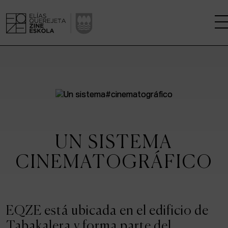
LA ESCUELA
CENTRO DE INVESTIGACIÓN
ESTUDIOS
UN SISTEMA
KINOFABRIKA
CINEMATOGRÁFICO
COMUNIDAD
LA CASA DEL CINE
EQZE está ubicada en el edificio de
Tabakalera y forma parte del