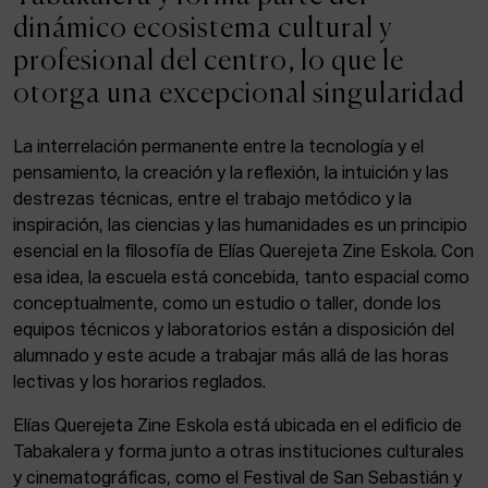
ACTUALIDAD
dinámico ecosistema cultural y
profesional del centro, lo que le
Admisión
otorga una excepcional singularidad
Intranet
EUS
ESP
ENG
La interrelación permanente entre la tecnología y el
pensamiento, la creación y la reflexión, la intuición y las
destrezas técnicas, entre el trabajo metódico y la
inspiración, las ciencias y las humanidades es un principio
Facebook
Equis
Instagram
esencial en la filosofía de Elías Querejeta Zine Eskola. Con
esa idea, la escuela está concebida, tanto espacial como
© Elías Querejeta Zine Eskola 2026
Tabakalera · Andre zigarrogileak plaza, 1
conceptualmente, como un estudio o taller, donde los
20012 Donostia / San Sebastián
equipos técnicos y laboratorios están a disposición del
T. 0034 943 545 005
alumnado y este acude a trabajar más allá de las horas
E.
info@zine-eskola.eus
lectivas y los horarios reglados.
Elías Querejeta Zine Eskola está ubicada en el edificio de
Tabakalera y forma junto a otras instituciones culturales
y cinematográficas, como el Festival de San Sebastián y