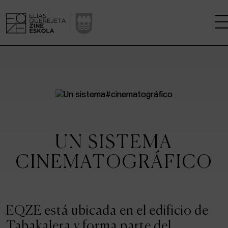
LA ESCUELA
CENTRO DE INVESTIGACIÓN
ESTUDIOS
UN SISTEMA
KINOFABRIKA
CINEMATOGRÁFICO
COMUNIDAD
LA CASA DEL CINE
EQZE está ubicada en el edificio de
Tabakalera y forma parte del