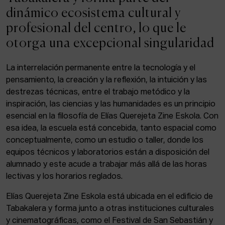
ACTUALIDAD
dinámico ecosistema cultural y
profesional del centro, lo que le
Admisión
otorga una excepcional singularidad
Intranet
EUS
ESP
ENG
La interrelación permanente entre la tecnología y el
pensamiento, la creación y la reflexión, la intuición y las
destrezas técnicas, entre el trabajo metódico y la
inspiración, las ciencias y las humanidades es un principio
Facebook
Equis
Instagram
esencial en la filosofía de Elías Querejeta Zine Eskola. Con
esa idea, la escuela está concebida, tanto espacial como
© Elías Querejeta Zine Eskola 2026
Tabakalera · Andre zigarrogileak plaza, 1
conceptualmente, como un estudio o taller, donde los
20012 Donostia / San Sebastián
equipos técnicos y laboratorios están a disposición del
T. 0034 943 545 005
alumnado y este acude a trabajar más allá de las horas
E.
info@zine-eskola.eus
lectivas y los horarios reglados.
Elías Querejeta Zine Eskola está ubicada en el edificio de
Tabakalera y forma junto a otras instituciones culturales
y cinematográficas, como el Festival de San Sebastián y