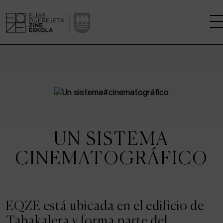
LA ESCUELA
CENTRO DE INVESTIGACIÓN
ESTUDIOS
UN SISTEMA
KINOFABRIKA
CINEMATOGRÁFICO
COMUNIDAD
LA CASA DEL CINE
EQZE está ubicada en el edificio de
Tabakalera y forma parte del