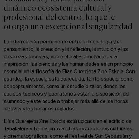
ACTUALIDAD
dinámico ecosistema cultural y
profesional del centro, lo que le
Admisión
otorga una excepcional singularidad
Intranet
EUS
ESP
ENG
La interrelación permanente entre la tecnología y el
pensamiento, la creación y la reflexión, la intuición y las
destrezas técnicas, entre el trabajo metódico y la
inspiración, las ciencias y las humanidades es un principio
Facebook
Equis
Instagram
esencial en la filosofía de Elías Querejeta Zine Eskola. Con
esa idea, la escuela está concebida, tanto espacial como
© Elías Querejeta Zine Eskola 2026
Tabakalera · Andre zigarrogileak plaza, 1
conceptualmente, como un estudio o taller, donde los
20012 Donostia / San Sebastián
equipos técnicos y laboratorios están a disposición del
T. 0034 943 545 005
alumnado y este acude a trabajar más allá de las horas
E.
info@zine-eskola.eus
lectivas y los horarios reglados.
Elías Querejeta Zine Eskola está ubicada en el edificio de
Tabakalera y forma junto a otras instituciones culturales
y cinematográficas, como el Festival de San Sebastián y