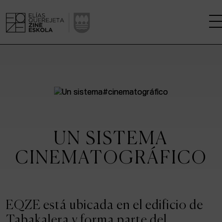
LA ESCUELA
CENTRO DE INVESTIGACIÓN
ESTUDIOS
UN SISTEMA
KINOFABRIKA
CINEMATOGRÁFICO
COMUNIDAD
LA CASA DEL CINE
EQZE está ubicada en el edificio de
Tabakalera y forma parte del