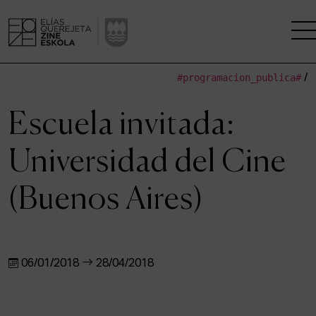
#programacion_publica#
/
LA ESCUELA
Escuela invitada:
CENTRO DE INVESTIGACIÓN
Universidad del Cine
ESTUDIOS
(Buenos Aires)
KINOFABRIKA
COMUNIDAD
06/01/2018
28/04/2018
LA CASA DEL CINE