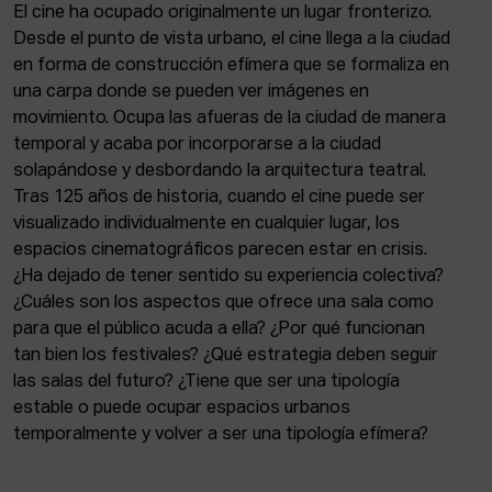
ACTUALIDAD
El cine ha ocupado originalmente un lugar fronterizo.
Desde el punto de vista urbano, el cine llega a la ciudad
en forma de construcción efímera que se formaliza en
Admisión
una carpa donde se pueden ver imágenes en
Intranet
movimiento. Ocupa las afueras de la ciudad de manera
EUS
ESP
ENG
temporal y acaba por incorporarse a la ciudad
solapándose y desbordando la arquitectura teatral.
Tras 125 años de historia, cuando el cine puede ser
visualizado individualmente en cualquier lugar, los
espacios cinematográficos parecen estar en crisis.
¿Ha dejado de tener sentido su experiencia colectiva?
¿Cuáles son los aspectos que ofrece una sala como
para que el público acuda a ella? ¿Por qué funcionan
tan bien los festivales? ¿Qué estrategia deben seguir
las salas del futuro? ¿Tiene que ser una tipología
estable o puede ocupar espacios urbanos
temporalmente y volver a ser una tipología efímera?