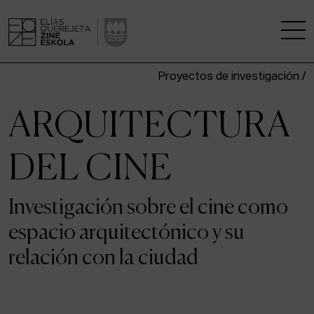
Proyectos de investigación /
LA ESCUELA
ARQUITECTURA
CENTRO DE INVESTIGACIÓN
DEL CINE
ESTUDIOS
Investigación sobre el cine como
KINOFABRIKA
espacio arquitectónico y su
COMUNIDAD
relación con la ciudad
LA CASA DEL CINE