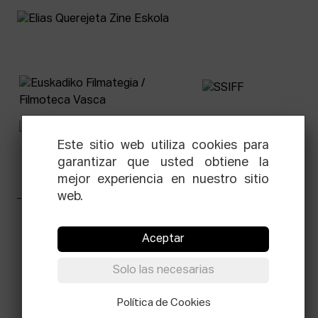
Este sitio web utiliza cookies para
garantizar que usted obtiene la
mejor experiencia en nuestro sitio
web.
Facebook
Equis
Instagram
Threads
Newsletter
Aceptar
© Elías Querejeta Zine Eskola 2026
Solo las necesarias
Tabakalera · Andre zigarrogileak plaza, 1
20012 Donostia / San Sebastián
T.
Política de Cookies
0034 943 545 005