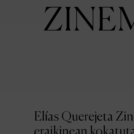
ZINE
Elías Querejeta Zi
eraikinean kokatut