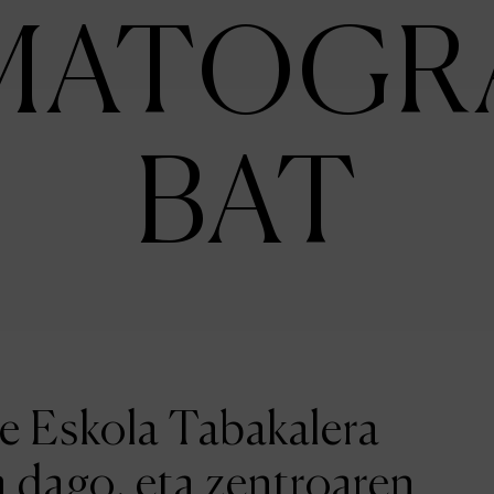
MATOGR
BAT
ne Eskola Tabakalera
a dago, eta zentroaren