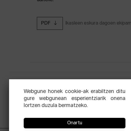
daiteke.
PDF
Ikasleen eskura dagoen ekipa
Zinemaren hiru aldien eskola
Ekoi
Webgune honek cookie-ak erabiltzen ditu
gure webgunean esperientziarik onena
lortzen duzula bermatzeko.
Onartu