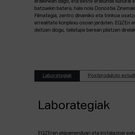
eraikinean dago, eta beste erakunde kultural 
batzuekin batera, hala nola Donostia Zinemal
Filmategia, zentro dinamiko eta trinkoa osatz
errealitate konplexu osoan jarduten. EQZEn er
deitzen diogu, teilatupe berean pilatzen direl
Laborategiak
Postprodukzio estud
Laborategiak
EQZEren ekipamenduari eta instalazioei esk