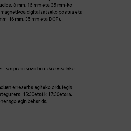
studioa, 8 mm, 16 mm eta 35 mm-ko
ri magnetikoa digitalizatzeko postua eta
5 mm, 16 mm, 35 mm eta DCP).
duen erreserba egiteko ordutegia
stegunera, 15:30etatik 17:30etara.
ehenago egin behar da.