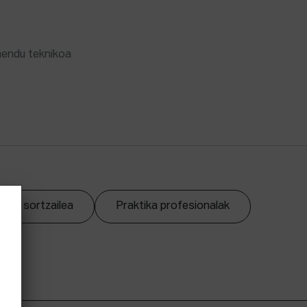
mendu teknikoa
zpen sortzailea
Praktika profesionalak