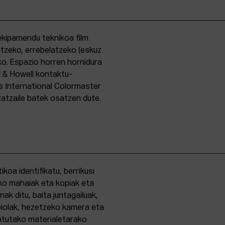
kipamendu teknikoa film
ntzeko, errebelatzeko (eskuz
ko. Espazio horren hornidura
l & Howell kontaktu-
s International Colormaster
zatzaile batek osatzen dute.
oa identifikatu, berrikusi
ko mahaiak eta kopiak eta
k ditu, baita juntagailuak,
biolak, hezetzeko kamera eta
tatutako materialetarako