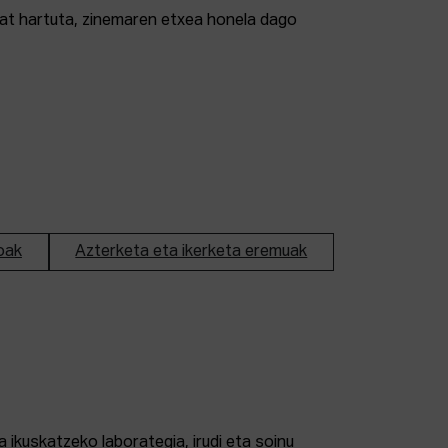
tzat hartuta, zinemaren etxea honela dago
oak
Azterketa eta ikerketa eremuak
 ikuskatzeko laborategia, irudi eta soinu