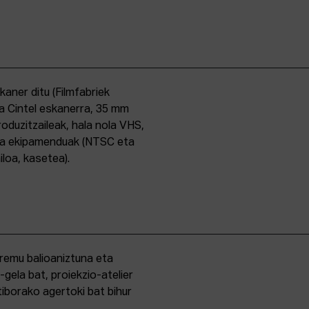
skaner ditu (Filmfabriek
a Cintel eskanerra, 35 mm
duzitzaileak, hala nola VHS,
ma ekipamenduak (NTSC eta
iloa, kasetea).
eremu balioaniztuna eta
-gela bat, proiekzio-atelier
iborako agertoki bat bihur