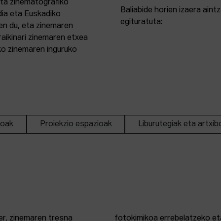
eta zinematografiko
Baliabide horien izaera ain
dia eta Euskadiko
egituratuta:
en du, eta zinemaren
aikinari zinemaren etxea
ako zinemaren inguruko
ioak
Proiekzio espazioak
Liburutegiak eta artxib
er, zinemaren tresna
fotokimikoa errebelatzeko eta