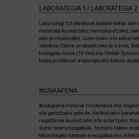
LABORATEGIA 1 / LABORATEGIA 2
Laborategi fotokimikoek badute behar den e
materiala ikuskatzeko, berreskuratzeko, zai
edo profesionalki), zuzentzeko eta editatze
teknikoa Debrie errebelatzeko bi trenek, Bel
kopiagailu batek (16 mm) eta Filmlab System
kopia positiboen etalonajerako kolore-anali
IKUSKAPENA
Ikuskapena material fotokimikoa eta magnetik
eta garbitzeko gela da. Harilkatzeko banaka
negatiboak ikuskatzeko eta aztertzeko tresna
soinu-sinkronizagailuak, formatu txikiko mo
laborategiko kanpaia erauzgailua ere, infek