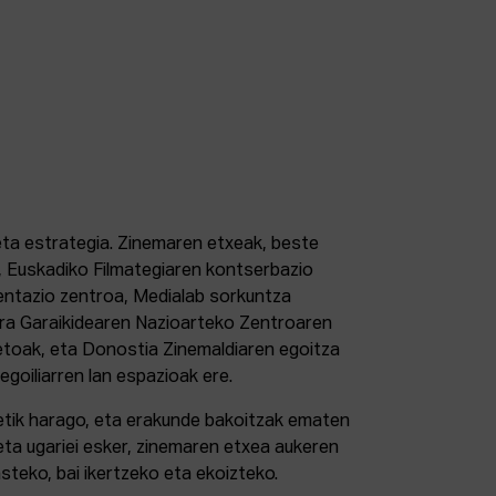
 eta estrategia. Zinemaren etxeak, beste
 Euskadiko Filmategiaren kontserbazio
ntazio zentroa, Medialab sorkuntza
tura Garaikidearen Nazioarteko Zentroaren
etoak, eta Donostia Zinemaldiaren egoitza
 egoiliarren lan espazioak ere.
retik harago, eta erakunde bakoitzak ematen
eta ugariei esker, zinemaren etxea aukeren
steko, bai ikertzeko eta ekoizteko.