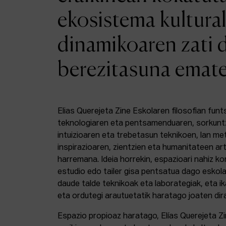
ekosistema kultural
dinamikoaren zati 
berezitasuna emat
Elias Querejeta Zine Eskolaren filosofian funt
teknologiaren eta pentsamenduaren, sorkunt
intuizioaren eta trebetasun teknikoen, lan m
inspirazioaren, zientzien eta humanitateen a
harremana. Ideia horrekin, espazioari nahiz k
estudio edo tailer gisa pentsatua dago eskola
daude talde teknikoak eta laborategiak, eta i
eta ordutegi arautuetatik haratago joaten dir
Espazio propioaz haratago, Elías Querejeta Z