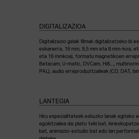
DIGITALIZAZIOA
Digitalizazio gelak filmak digitalizatzeko bi e
eskanerra, 16 mm, 9,5 mm eta 8 mm-koa, et
eta 16 mmkoa), formatu magnetikoen errepro
Betacam, U-matic, DVCam, Hi8…, multinor
PAL), audio erreproduzitzaileak (CD, DAT, bin
LANTEGIA
Hiru espezialitateek eskuzko lanak egiteko 
egokitzailea da: plato txiki bat, kineskopatze
bat, animazio-estudio bat edo lan performat