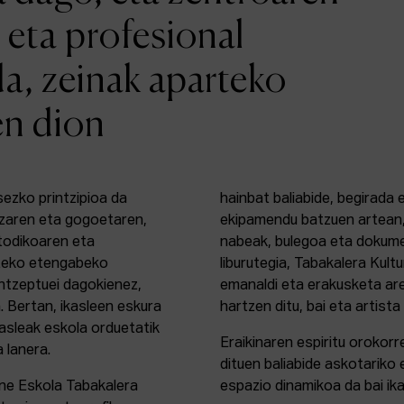
 eta profesional
da, zeinak aparteko
en dion
sezko printzipioa da
hainbat baliabide, begirada
zaren eta gogoetaren,
ekipamendu batzuen artean,
etodikoaren eta
nabeak, bulegoa eta dokume
rteko etengabeko
liburutegia, Tabakalera Kul
ontzeptuei dagokienez,
emanaldi eta erakusketa ar
. Bertan, ikasleen eskura
hartzen ditu, bai eta artista
kasleak eskola orduetatik
Eraikinaren espiritu orokor
a lanera.
dituen baliabide askotariko 
ine Eskola Tabakalera
espazio dinamikoa da bai ika