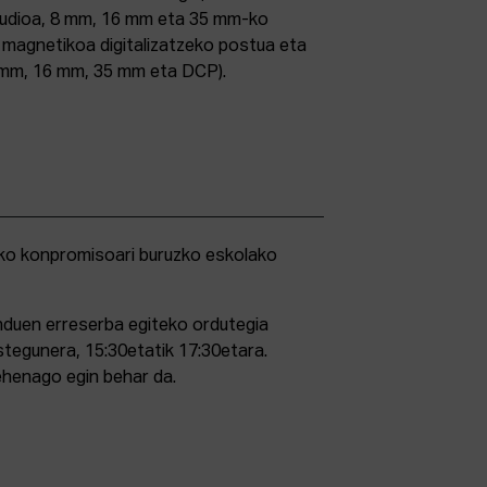
studioa, 8 mm, 16 mm eta 35 mm-ko
ri magnetikoa digitalizatzeko postua eta
5 mm, 16 mm, 35 mm eta DCP).
duen erreserba egiteko ordutegia
stegunera, 15:30etatik 17:30etara.
ehenago egin behar da.