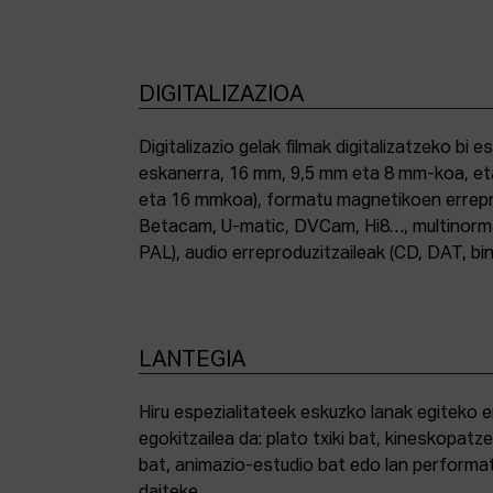
DIGITALIZAZIOA
Digitalizazio gelak filmak digitalizatzeko bi e
eskanerra, 16 mm, 9,5 mm eta 8 mm-koa, et
eta 16 mmkoa), formatu magnetikoen errepro
Betacam, U-matic, DVCam, Hi8…, multinor
PAL), audio erreproduzitzaileak (CD, DAT, bin
LANTEGIA
Hiru espezialitateek eskuzko lanak egiteko 
egokitzailea da: plato txiki bat, kineskopatze
bat, animazio-estudio bat edo lan performat