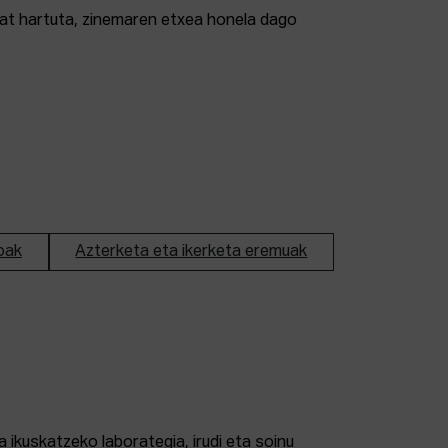
tzat hartuta, zinemaren etxea honela dago
oak
Azterketa eta ikerketa eremuak
 ikuskatzeko laborategia, irudi eta soinu