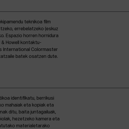
kipamendu teknikoa film
ntzeko, errebelatzeko (eskuz
ko. Espazio horren hornidura
l & Howell kontaktu-
s International Colormaster
zatzaile batek osatzen dute.
oa identifikatu, berrikusi
ko mahaiak eta kopiak eta
k ditu, baita juntagailuak,
biolak, hezetzeko kamera eta
tatutako materialetarako