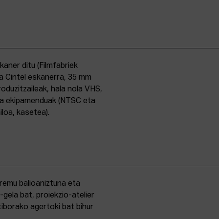
skaner ditu (Filmfabriek
a Cintel eskanerra, 35 mm
duzitzaileak, hala nola VHS,
ma ekipamenduak (NTSC eta
iloa, kasetea).
eremu balioaniztuna eta
-gela bat, proiekzio-atelier
iborako agertoki bat bihur