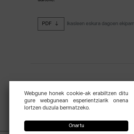
daiteke.
PDF
Ikasleen eskura dagoen ekipa
Zinemaren hiru aldien eskola
Ekoi
Webgune honek cookie-ak erabiltzen ditu
gure webgunean esperientziarik onena
lortzen duzula bermatzeko.
Onartu