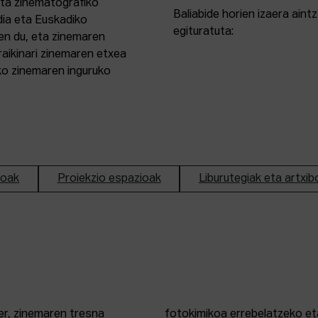
eta zinematografiko
Baliabide horien izaera ain
dia eta Euskadiko
egituratuta:
en du, eta zinemaren
aikinari zinemaren etxea
ako zinemaren inguruko
ioak
Proiekzio espazioak
Liburutegiak eta artxib
er, zinemaren tresna
fotokimikoa errebelatzeko eta