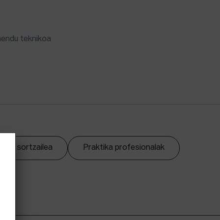
mendu teknikoa
zpen sortzailea
Praktika profesionalak