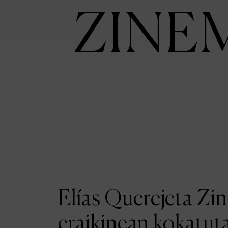
ZINE
Elías Querejeta Zi
eraikinean kokatut