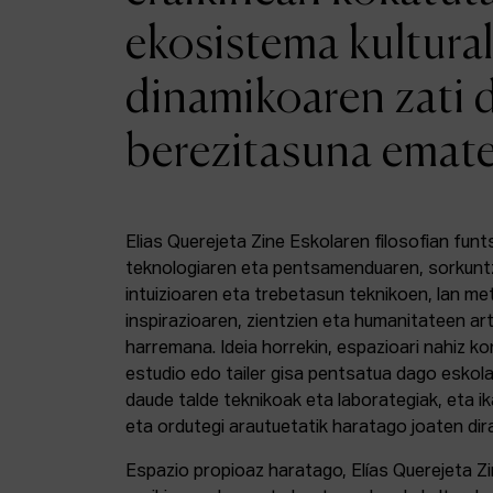
ekosistema kultural
dinamikoaren zati 
berezitasuna emat
Elias Querejeta Zine Eskolaren filosofian funt
teknologiaren eta pentsamenduaren, sorkunt
intuizioaren eta trebetasun teknikoen, lan m
inspirazioaren, zientzien eta humanitateen a
harremana. Ideia horrekin, espazioari nahiz k
estudio edo tailer gisa pentsatua dago eskola
daude talde teknikoak eta laborategiak, eta i
eta ordutegi arautuetatik haratago joaten dir
Espazio propioaz haratago, Elías Querejeta Z