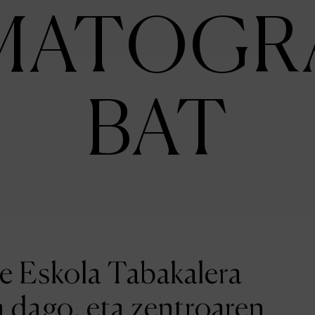
MATOGR
BAT
ne Eskola Tabakalera
a dago, eta zentroaren