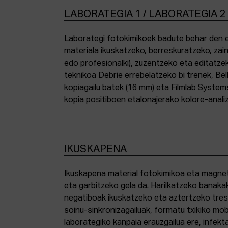
LABORATEGIA 1 / LABORATEGIA 2
Laborategi fotokimikoek badute behar den e
materiala ikuskatzeko, berreskuratzeko, zai
edo profesionalki), zuzentzeko eta editatze
teknikoa Debrie errebelatzeko bi trenek, Bel
kopiagailu batek (16 mm) eta Filmlab System
kopia positiboen etalonajerako kolore-anali
IKUSKAPENA
Ikuskapena material fotokimikoa eta magnetik
eta garbitzeko gela da. Harilkatzeko banaka
negatiboak ikuskatzeko eta aztertzeko tresna
soinu-sinkronizagailuak, formatu txikiko mo
laborategiko kanpaia erauzgailua ere, infek