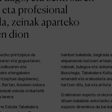
 eta profesional
da, zeinak aparteko
en dion
sezko printzipioa da
hainbat baliabide, begirada
zaren eta gogoetaren,
ekipamendu batzuen artean,
etodikoaren eta
nabeak, bulegoa eta dokume
rteko etengabeko
liburutegia, Tabakalera Kul
ontzeptuei dagokienez,
emanaldi eta erakusketa ar
. Bertan, ikasleen eskura
hartzen ditu, bai eta artista
kasleak eskola orduetatik
Eraikinaren espiritu orokor
a lanera.
dituen baliabide askotariko 
ine Eskola Tabakalera
espazio dinamikoa da bai ika