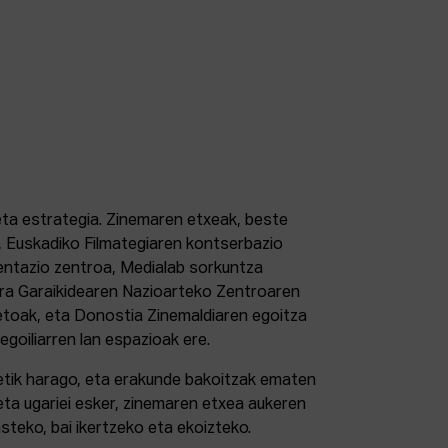
 eta estrategia. Zinemaren etxeak, beste
 Euskadiko Filmategiaren kontserbazio
ntazio zentroa, Medialab sorkuntza
tura Garaikidearen Nazioarteko Zentroaren
etoak, eta Donostia Zinemaldiaren egoitza
 egoiliarren lan espazioak ere.
retik harago, eta erakunde bakoitzak ematen
eta ugariei esker, zinemaren etxea aukeren
steko, bai ikertzeko eta ekoizteko.