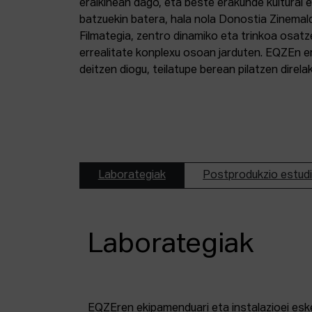
eraikinean dago, eta beste erakunde kultural 
batzuekin batera, hala nola Donostia Zinemal
Filmategia, zentro dinamiko eta trinkoa osatz
errealitate konplexu osoan jarduten. EQZEn er
deitzen diogu, teilatupe berean pilatzen direl
Laborategiak
Postprodukzio estud
Laborategiak
EQZEren ekipamenduari eta instalazioei esk