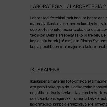
LABORATEGIA 1 / LABORATEGIA 2
Laborategi fotokimikoek badute behar den e
materiala ikuskatzeko, berreskuratzeko, zai
edo profesionalki), zuzentzeko eta editatze
teknikoa Debrie errebelatzeko bi trenek, Bel
kopiagailu batek (16 mm) eta Filmlab System
kopia positiboen etalonajerako kolore-anali
IKUSKAPENA
Ikuskapena material fotokimikoa eta magnetik
eta garbitzeko gela da. Harilkatzeko banaka
negatiboak ikuskatzeko eta aztertzeko tresna
soinu-sinkronizagailuak, formatu txikiko mo
laborategiko kanpaia erauzgailua ere, infek