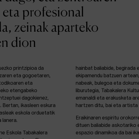
 eta profesional
da, zeinak aparteko
en dion
sezko printzipioa da
hainbat baliabide, begirada
zaren eta gogoetaren,
ekipamendu batzuen artean,
etodikoaren eta
nabeak, bulegoa eta dokume
rteko etengabeko
liburutegia, Tabakalera Kul
ontzeptuei dagokienez,
emanaldi eta erakusketa ar
. Bertan, ikasleen eskura
hartzen ditu, bai eta artista
kasleak eskola orduetatik
Eraikinaren espiritu orokor
a lanera.
dituen baliabide askotariko 
ine Eskola Tabakalera
espazio dinamikoa da bai ika