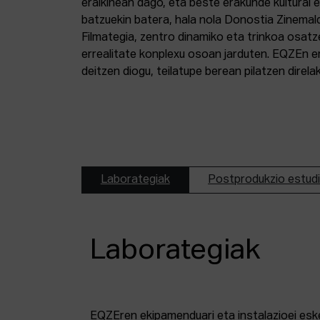
eraikinean dago, eta beste erakunde kultural 
batzuekin batera, hala nola Donostia Zinemal
Filmategia, zentro dinamiko eta trinkoa osatz
errealitate konplexu osoan jarduten. EQZEn er
deitzen diogu, teilatupe berean pilatzen direl
Laborategiak
Postprodukzio estud
Laborategiak
EQZEren ekipamenduari eta instalazioei esk