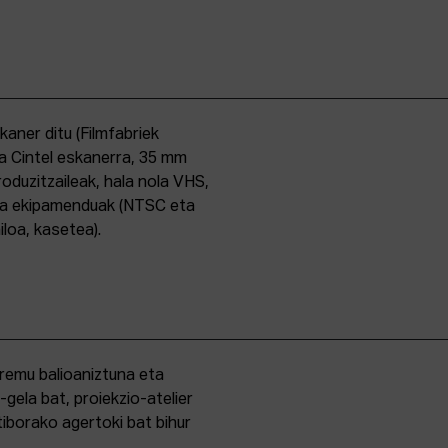
skaner ditu (Filmfabriek
a Cintel eskanerra, 35 mm
duzitzaileak, hala nola VHS,
ma ekipamenduak (NTSC eta
iloa, kasetea).
eremu balioaniztuna eta
-gela bat, proiekzio-atelier
iborako agertoki bat bihur