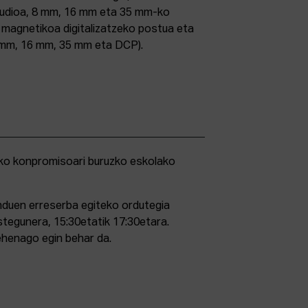
studioa, 8 mm, 16 mm eta 35 mm-ko
ri magnetikoa digitalizatzeko postua eta
5 mm, 16 mm, 35 mm eta DCP).
duen erreserba egiteko ordutegia
stegunera, 15:30etatik 17:30etara.
ehenago egin behar da.