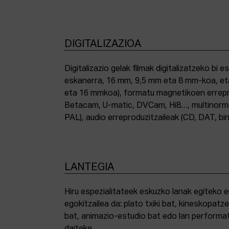
DIGITALIZAZIOA
Digitalizazio gelak filmak digitalizatzeko bi e
eskanerra, 16 mm, 9,5 mm eta 8 mm-koa, et
eta 16 mmkoa), formatu magnetikoen errepro
Betacam, U-matic, DVCam, Hi8…, multinor
PAL), audio erreproduzitzaileak (CD, DAT, bin
LANTEGIA
Hiru espezialitateek eskuzko lanak egiteko 
egokitzailea da: plato txiki bat, kineskopatze
bat, animazio-estudio bat edo lan performat