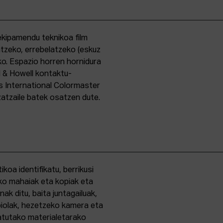
kipamendu teknikoa film
ntzeko, errebelatzeko (eskuz
ko. Espazio horren hornidura
l & Howell kontaktu-
s International Colormaster
zatzaile batek osatzen dute.
oa identifikatu, berrikusi
ko mahaiak eta kopiak eta
k ditu, baita juntagailuak,
biolak, hezetzeko kamera eta
tatutako materialetarako