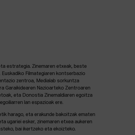
 eta estrategia. Zinemaren etxeak, beste
 Euskadiko Filmategiaren kontserbazio
ntazio zentroa, Medialab sorkuntza
tura Garaikidearen Nazioarteko Zentroaren
etoak, eta Donostia Zinemaldiaren egoitza
 egoiliarren lan espazioak ere.
retik harago, eta erakunde bakoitzak ematen
eta ugariei esker, zinemaren etxea aukeren
steko, bai ikertzeko eta ekoizteko.