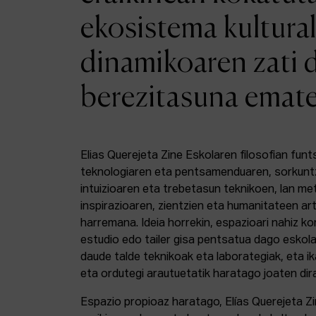
ekosistema kultural
dinamikoaren zati 
berezitasuna emat
Elias Querejeta Zine Eskolaren filosofian funt
teknologiaren eta pentsamenduaren, sorkunt
intuizioaren eta trebetasun teknikoen, lan m
inspirazioaren, zientzien eta humanitateen a
harremana. Ideia horrekin, espazioari nahiz k
estudio edo tailer gisa pentsatua dago eskola
daude talde teknikoak eta laborategiak, eta i
eta ordutegi arautuetatik haratago joaten dir
Espazio propioaz haratago, Elías Querejeta Z