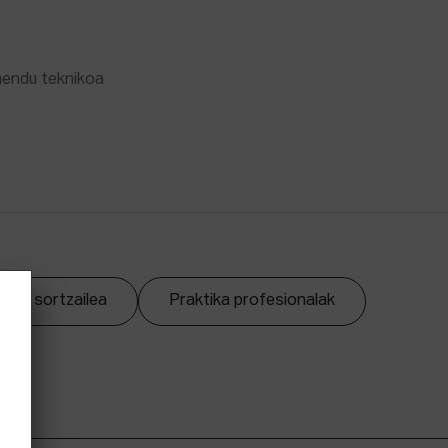
mendu teknikoa
zpen sortzailea
Praktika profesionalak