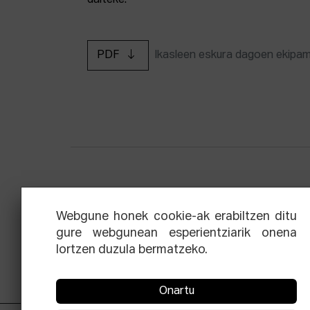
daiteke.
PDF
Ikasleen eskura dagoen ekipa
Zinemaren hiru aldien eskola
Ekoi
Webgune honek cookie-ak erabiltzen ditu
gure webgunean esperientziarik onena
lortzen duzula bermatzeko.
Onartu