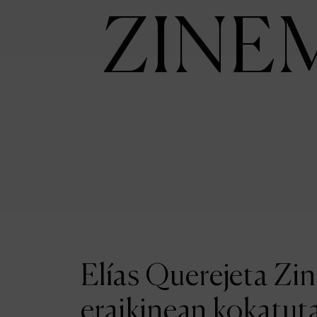
ZINE
Elías Querejeta Zi
eraikinean kokatut