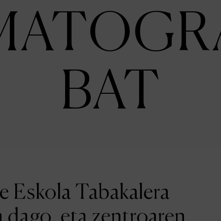
MATOGR
BAT
ne Eskola Tabakalera
a dago, eta zentroaren