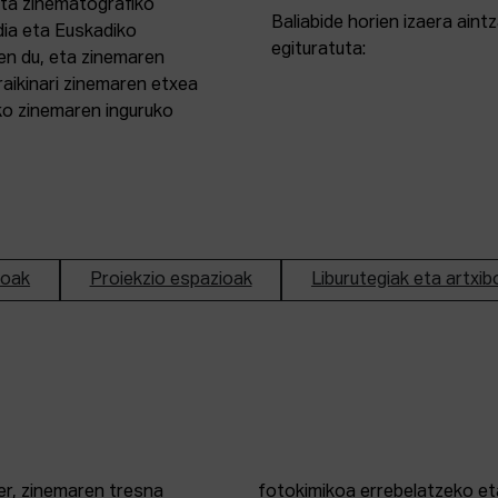
eta zinematografiko
Baliabide horien izaera ain
dia eta Euskadiko
egituratuta:
en du, eta zinemaren
aikinari zinemaren etxea
ako zinemaren inguruko
ioak
Proiekzio espazioak
Liburutegiak eta artxib
er, zinemaren tresna
fotokimikoa errebelatzeko eta