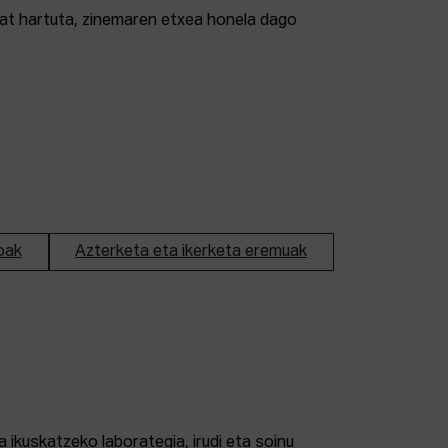
tzat hartuta, zinemaren etxea honela dago
oak
Azterketa eta ikerketa eremuak
 ikuskatzeko laborategia, irudi eta soinu