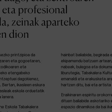
 eta profesional
da, zeinak aparteko
en dion
sezko printzipioa da
hainbat baliabide, begirada
zaren eta gogoetaren,
ekipamendu batzuen artean,
etodikoaren eta
nabeak, bulegoa eta dokume
rteko etengabeko
liburutegia, Tabakalera Kul
ontzeptuei dagokienez,
emanaldi eta erakusketa ar
. Bertan, ikasleen eskura
hartzen ditu, bai eta artista
kasleak eskola orduetatik
Eraikinaren espiritu orokor
a lanera.
dituen baliabide askotariko 
ine Eskola Tabakalera
espazio dinamikoa da bai ika