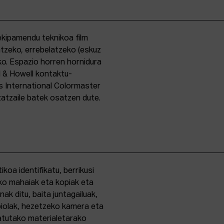
kipamendu teknikoa film
ntzeko, errebelatzeko (eskuz
ko. Espazio horren hornidura
l & Howell kontaktu-
s International Colormaster
zatzaile batek osatzen dute.
oa identifikatu, berrikusi
ko mahaiak eta kopiak eta
k ditu, baita juntagailuak,
biolak, hezetzeko kamera eta
tatutako materialetarako