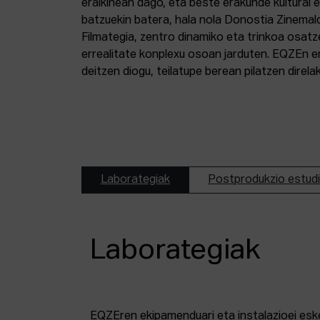
eraikinean dago, eta beste erakunde kultural 
batzuekin batera, hala nola Donostia Zinemal
Filmategia, zentro dinamiko eta trinkoa osatz
errealitate konplexu osoan jarduten. EQZEn er
deitzen diogu, teilatupe berean pilatzen direl
Laborategiak
Postprodukzio estud
Laborategiak
EQZEren ekipamenduari eta instalazioei esk