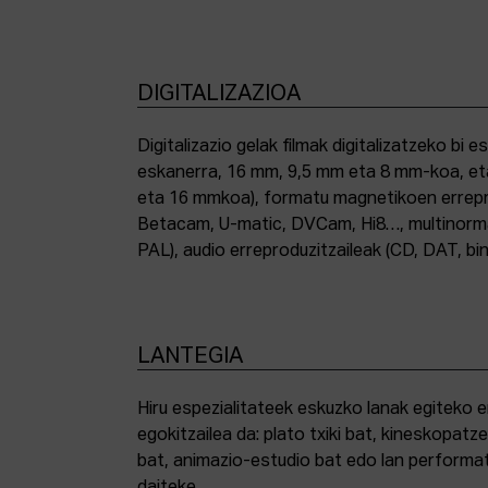
DIGITALIZAZIOA
Digitalizazio gelak filmak digitalizatzeko bi e
eskanerra, 16 mm, 9,5 mm eta 8 mm-koa, et
eta 16 mmkoa), formatu magnetikoen errepro
Betacam, U-matic, DVCam, Hi8…, multinor
PAL), audio erreproduzitzaileak (CD, DAT, bin
LANTEGIA
Hiru espezialitateek eskuzko lanak egiteko 
egokitzailea da: plato txiki bat, kineskopatze
bat, animazio-estudio bat edo lan performat