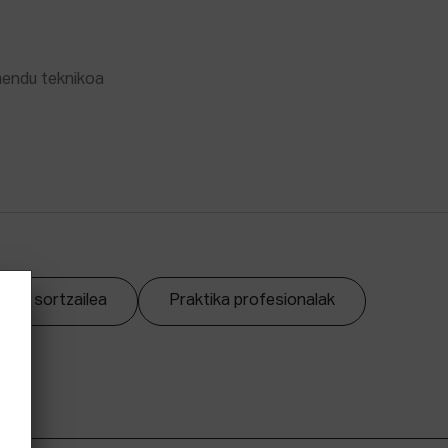
mendu teknikoa
zpen sortzailea
Praktika profesionalak