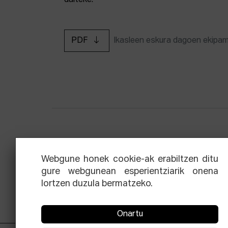
daiteke.
PDF
Ikasleen eskura dagoen ekipa
Zinemaren hiru aldien eskola
Ekoi
Webgune honek cookie-ak erabiltzen ditu
gure webgunean esperientziarik onena
lortzen duzula bermatzeko.
Onartu