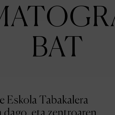
MATOGR
BAT
ne Eskola Tabakalera
a dago, eta zentroaren