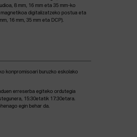
studioa, 8 mm, 16 mm eta 35 mm-ko
ri magnetikoa digitalizatzeko postua eta
5 mm, 16 mm, 35 mm eta DCP).
duen erreserba egiteko ordutegia
stegunera, 15:30etatik 17:30etara.
ehenago egin behar da.