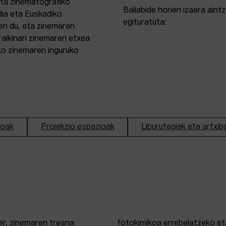
eta zinematografiko
Baliabide horien izaera ain
dia eta Euskadiko
egituratuta:
en du, eta zinemaren
aikinari zinemaren etxea
ako zinemaren inguruko
ioak
Proiekzio espazioak
Liburutegiak eta artxib
er, zinemaren tresna
fotokimikoa errebelatzeko eta