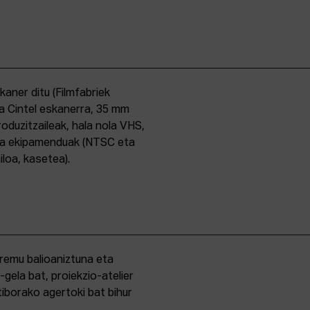
skaner ditu (Filmfabriek
a Cintel eskanerra, 35 mm
duzitzaileak, hala nola VHS,
ma ekipamenduak (NTSC eta
iloa, kasetea).
eremu balioaniztuna eta
-gela bat, proiekzio-atelier
iborako agertoki bat bihur