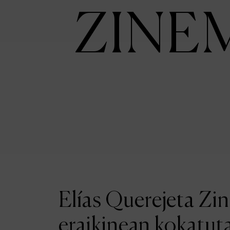
ZINE
Elías Querejeta Zi
eraikinean kokatut