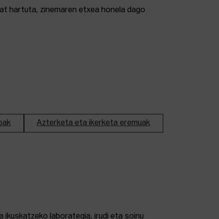
tzat hartuta, zinemaren etxea honela dago
oak
Azterketa eta ikerketa eremuak
 ikuskatzeko laborategia, irudi eta soinu