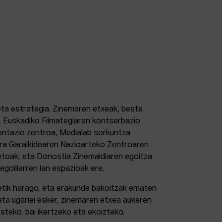
 eta estrategia. Zinemaren etxeak, beste
 Euskadiko Filmategiaren kontserbazio
ntazio zentroa, Medialab sorkuntza
tura Garaikidearen Nazioarteko Zentroaren
etoak, eta Donostia Zinemaldiaren egoitza
 egoiliarren lan espazioak ere.
retik harago, eta erakunde bakoitzak ematen
eta ugariei esker, zinemaren etxea aukeren
steko, bai ikertzeko eta ekoizteko.