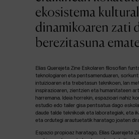
ekosistema kultural
dinamikoaren zati 
berezitasuna emat
Elias Querejeta Zine Eskolaren filosofian funt
teknologiaren eta pentsamenduaren, sorkunt
intuizioaren eta trebetasun teknikoen, lan m
inspirazioaren, zientzien eta humanitateen a
harremana. Ideia horrekin, espazioari nahiz k
estudio edo tailer gisa pentsatua dago eskola
daude talde teknikoak eta laborategiak, eta i
eta ordutegi arautuetatik haratago joaten dir
Espazio propioaz haratago, Elías Querejeta Z