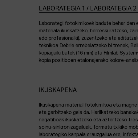
LABORATEGIA 1 / LABORATEGIA 2
Laborategi fotokimikoek badute behar den e
materiala ikuskatzeko, berreskuratzeko, zai
edo profesionalki), zuzentzeko eta editatze
teknikoa Debrie errebelatzeko bi trenek, Bel
kopiagailu batek (16 mm) eta Filmlab System
kopia positiboen etalonajerako kolore-anali
IKUSKAPENA
Ikuskapena material fotokimikoa eta magnetik
eta garbitzeko gela da. Harilkatzeko banaka
negatiboak ikuskatzeko eta aztertzeko tresna
soinu-sinkronizagailuak, formatu txikiko mo
laborategiko kanpaia erauzgailua ere, infek