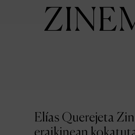
ZINE
Elías Querejeta Zi
eraikinean kokatut