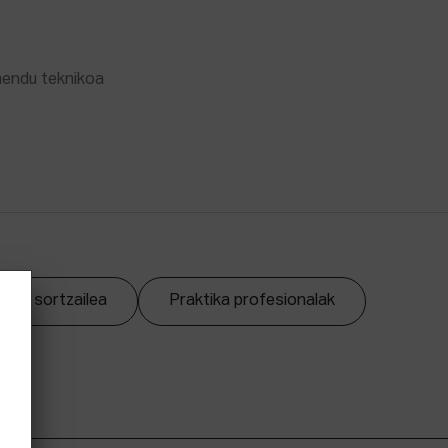
mendu teknikoa
zpen sortzailea
Praktika profesionalak