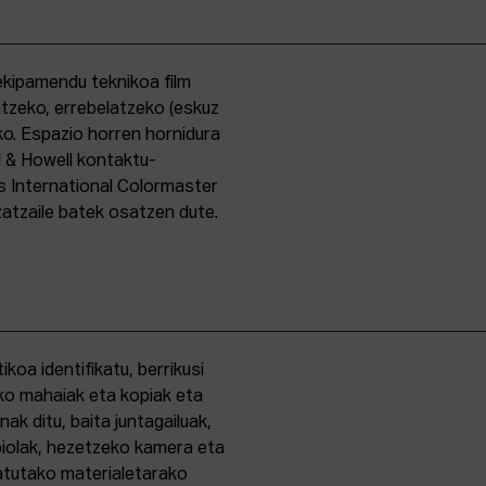
kipamendu teknikoa film
ntzeko, errebelatzeko (eskuz
ko. Espazio horren hornidura
l & Howell kontaktu-
s International Colormaster
zatzaile batek osatzen dute.
oa identifikatu, berrikusi
ko mahaiak eta kopiak eta
k ditu, baita juntagailuak,
biolak, hezetzeko kamera eta
tatutako materialetarako