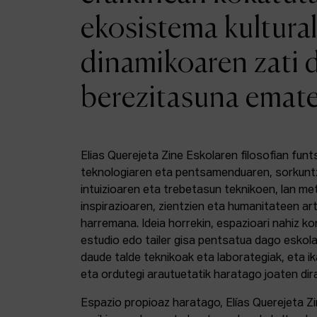
ekosistema kultural
dinamikoaren zati 
berezitasuna emat
Elias Querejeta Zine Eskolaren filosofian funt
teknologiaren eta pentsamenduaren, sorkunt
intuizioaren eta trebetasun teknikoen, lan m
inspirazioaren, zientzien eta humanitateen a
harremana. Ideia horrekin, espazioari nahiz k
estudio edo tailer gisa pentsatua dago eskola
daude talde teknikoak eta laborategiak, eta i
eta ordutegi arautuetatik haratago joaten dir
Espazio propioaz haratago, Elías Querejeta Z