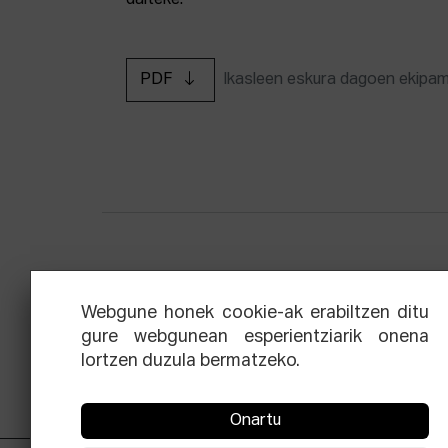
daiteke.
PDF
Ikasleen eskura dagoen ekipa
Zinemaren hiru aldien eskola
Ekoi
Webgune honek cookie-ak erabiltzen ditu
gure webgunean esperientziarik onena
lortzen duzula bermatzeko.
Onartu