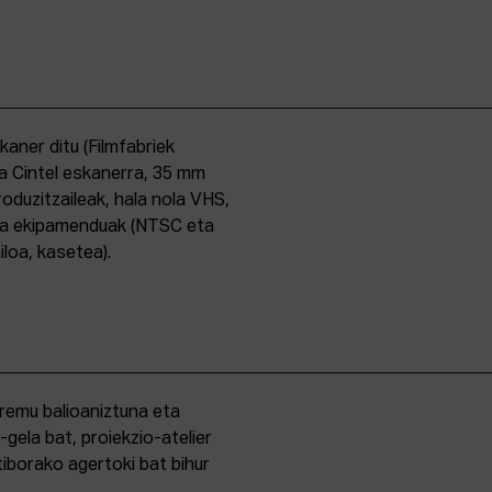
skaner ditu (Filmfabriek
a Cintel eskanerra, 35 mm
duzitzaileak, hala nola VHS,
ma ekipamenduak (NTSC eta
iloa, kasetea).
eremu balioaniztuna eta
-gela bat, proiekzio-atelier
iborako agertoki bat bihur