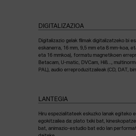
DIGITALIZAZIOA
Digitalizazio gelak filmak digitalizatzeko bi e
eskanerra, 16 mm, 9,5 mm eta 8 mm-koa, et
eta 16 mmkoa), formatu magnetikoen errepro
Betacam, U-matic, DVCam, Hi8…, multinor
PAL), audio erreproduzitzaileak (CD, DAT, bin
LANTEGIA
Hiru espezialitateek eskuzko lanak egiteko 
egokitzailea da: plato txiki bat, kineskopatze
bat, animazio-estudio bat edo lan performat