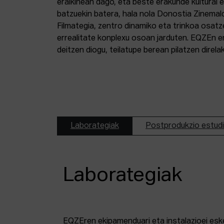
eraikinean dago, eta beste erakunde kultural 
batzuekin batera, hala nola Donostia Zinemal
Filmategia, zentro dinamiko eta trinkoa osatz
errealitate konplexu osoan jarduten. EQZEn er
deitzen diogu, teilatupe berean pilatzen direl
Laborategiak
Postprodukzio estud
Laborategiak
EQZEren ekipamenduari eta instalazioei esk