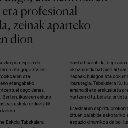
 eta profesional
da, zeinak aparteko
en dion
sezko printzipioa da
hainbat baliabide, begirada
zaren eta gogoetaren,
ekipamendu batzuen artean,
etodikoaren eta
nabeak, bulegoa eta dokume
rteko etengabeko
liburutegia, Tabakalera Kul
ontzeptuei dagokienez,
emanaldi eta erakusketa ar
. Bertan, ikasleen eskura
hartzen ditu, bai eta artista
kasleak eskola orduetatik
Eraikinaren espiritu orokor
a lanera.
dituen baliabide askotariko 
ine Eskola Tabakalera
espazio dinamikoa da bai ika