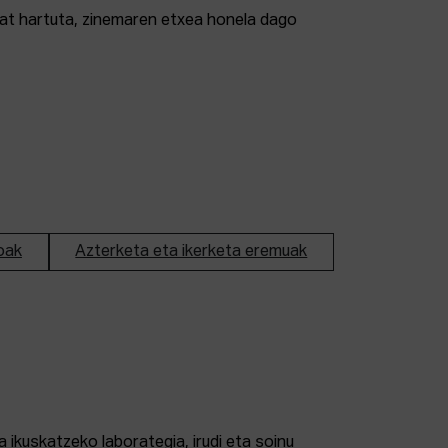
tzat hartuta, zinemaren etxea honela dago
oak
Azterketa eta ikerketa eremuak
 ikuskatzeko laborategia, irudi eta soinu