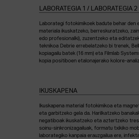
LABORATEGIA 1 / LABORATEGIA 2
Laborategi fotokimikoek badute behar den e
materiala ikuskatzeko, berreskuratzeko, zai
edo profesionalki), zuzentzeko eta editatze
teknikoa Debrie errebelatzeko bi trenek, Bel
kopiagailu batek (16 mm) eta Filmlab System
kopia positiboen etalonajerako kolore-anali
IKUSKAPENA
Ikuskapena material fotokimikoa eta magnetik
eta garbitzeko gela da. Harilkatzeko banaka
negatiboak ikuskatzeko eta aztertzeko tresna
soinu-sinkronizagailuak, formatu txikiko mo
laborategiko kanpaia erauzgailua ere, infek