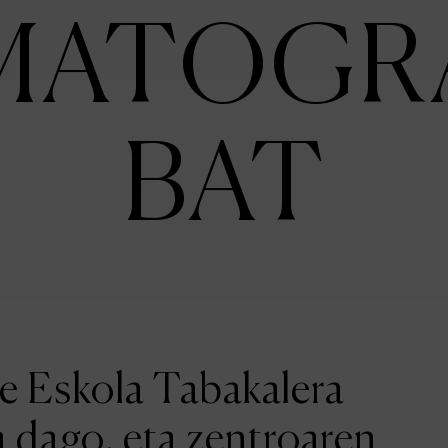
MATOGR
BAT
ne Eskola Tabakalera
a dago, eta zentroaren