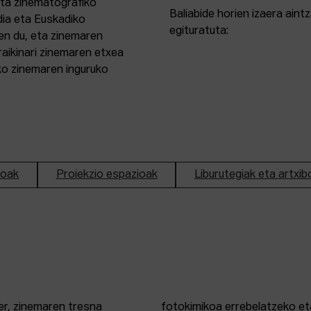
eta zinematografiko
Baliabide horien izaera ain
dia eta Euskadiko
egituratuta:
en du, eta zinemaren
aikinari zinemaren etxea
ako zinemaren inguruko
ioak
Proiekzio espazioak
Liburutegiak eta artxib
er, zinemaren tresna
fotokimikoa errebelatzeko eta