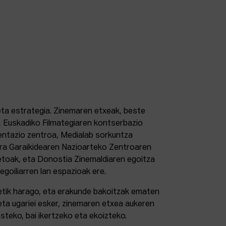
 eta estrategia. Zinemaren etxeak, beste
 Euskadiko Filmategiaren kontserbazio
ntazio zentroa, Medialab sorkuntza
tura Garaikidearen Nazioarteko Zentroaren
etoak, eta Donostia Zinemaldiaren egoitza
 egoiliarren lan espazioak ere.
retik harago, eta erakunde bakoitzak ematen
eta ugariei esker, zinemaren etxea aukeren
steko, bai ikertzeko eta ekoizteko.