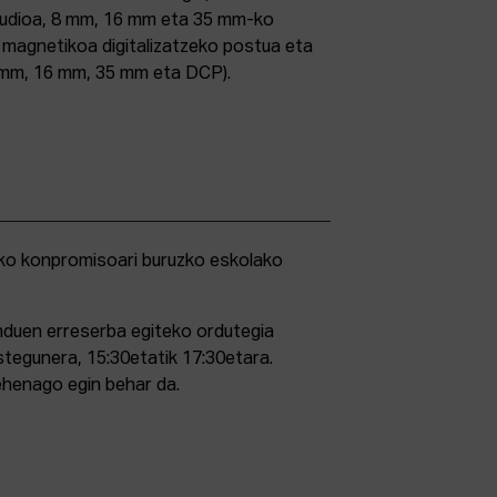
studioa, 8 mm, 16 mm eta 35 mm-ko
ri magnetikoa digitalizatzeko postua eta
5 mm, 16 mm, 35 mm eta DCP).
duen erreserba egiteko ordutegia
stegunera, 15:30etatik 17:30etara.
ehenago egin behar da.