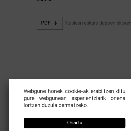
daiteke.
PDF
Ikasleen eskura dagoen ekipa
Zinemaren hiru aldien eskola
Ekoi
Webgune honek cookie-ak erabiltzen ditu
gure webgunean esperientziarik onena
lortzen duzula bermatzeko.
Onartu