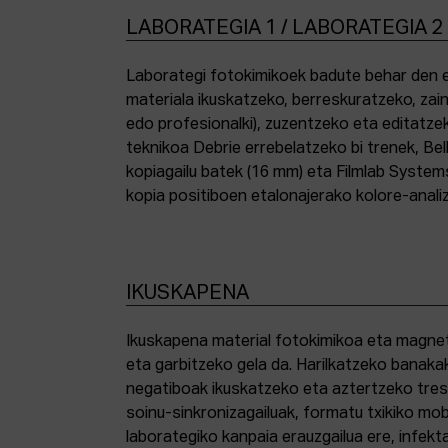
LABORATEGIA 1 / LABORATEGIA 2
Laborategi fotokimikoek badute behar den e
materiala ikuskatzeko, berreskuratzeko, zai
edo profesionalki), zuzentzeko eta editatze
teknikoa Debrie errebelatzeko bi trenek, Bel
kopiagailu batek (16 mm) eta Filmlab System
kopia positiboen etalonajerako kolore-anali
IKUSKAPENA
Ikuskapena material fotokimikoa eta magnetik
eta garbitzeko gela da. Harilkatzeko banaka
negatiboak ikuskatzeko eta aztertzeko tresna
soinu-sinkronizagailuak, formatu txikiko mo
laborategiko kanpaia erauzgailua ere, infek