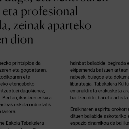
 eta profesional
da, zeinak aparteko
en dion
sezko printzipioa da
hainbat baliabide, begirada
zaren eta gogoetaren,
ekipamendu batzuen artean,
etodikoaren eta
nabeak, bulegoa eta dokume
rteko etengabeko
liburutegia, Tabakalera Kul
ontzeptuei dagokienez,
emanaldi eta erakusketa ar
. Bertan, ikasleen eskura
hartzen ditu, bai eta artista
kasleak eskola orduetatik
Eraikinaren espiritu orokor
a lanera.
dituen baliabide askotariko 
ine Eskola Tabakalera
espazio dinamikoa da bai ika