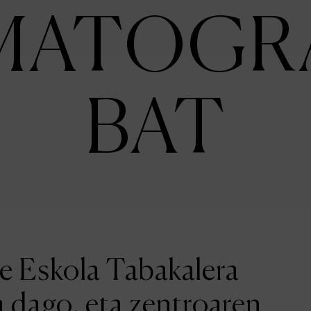
MATOGR
BAT
ne Eskola Tabakalera
a dago, eta zentroaren