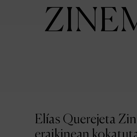
ZINE
Elías Querejeta Zi
eraikinean kokatut