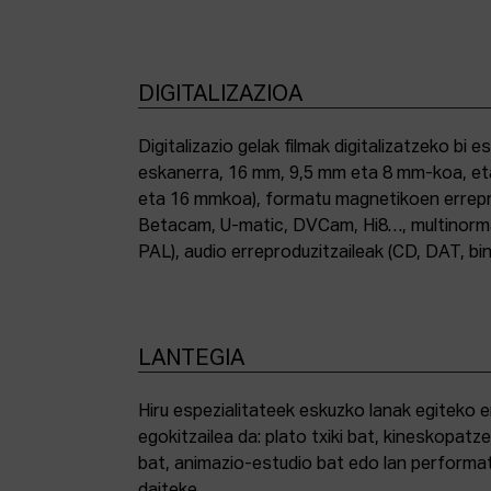
DIGITALIZAZIOA
Digitalizazio gelak filmak digitalizatzeko bi e
eskanerra, 16 mm, 9,5 mm eta 8 mm-koa, et
eta 16 mmkoa), formatu magnetikoen errepro
Betacam, U-matic, DVCam, Hi8…, multinor
PAL), audio erreproduzitzaileak (CD, DAT, bin
LANTEGIA
Hiru espezialitateek eskuzko lanak egiteko 
egokitzailea da: plato txiki bat, kineskopatze
bat, animazio-estudio bat edo lan performat