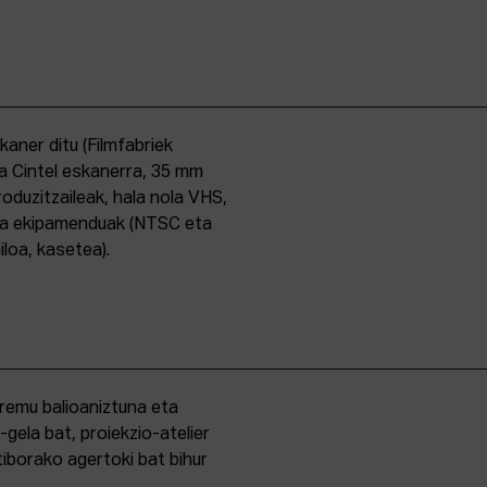
skaner ditu (Filmfabriek
a Cintel eskanerra, 35 mm
duzitzaileak, hala nola VHS,
ma ekipamenduak (NTSC eta
iloa, kasetea).
eremu balioaniztuna eta
-gela bat, proiekzio-atelier
iborako agertoki bat bihur