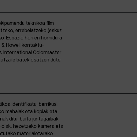
kipamendu teknikoa film
ntzeko, errebelatzeko (eskuz
ko. Espazio horren hornidura
l & Howell kontaktu-
s International Colormaster
zatzaile batek osatzen dute.
oa identifikatu, berrikusi
ko mahaiak eta kopiak eta
k ditu, baita juntagailuak,
biolak, hezetzeko kamera eta
tatutako materialetarako