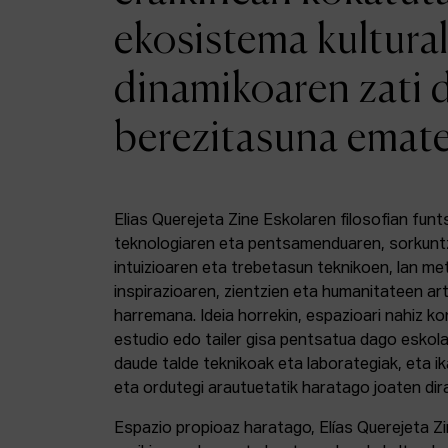
ekosistema kultural
dinamikoaren zati 
berezitasuna emat
Elias Querejeta Zine Eskolaren filosofian funt
teknologiaren eta pentsamenduaren, sorkunt
intuizioaren eta trebetasun teknikoen, lan m
inspirazioaren, zientzien eta humanitateen a
harremana. Ideia horrekin, espazioari nahiz k
estudio edo tailer gisa pentsatua dago eskola
daude talde teknikoak eta laborategiak, eta i
eta ordutegi arautuetatik haratago joaten dir
Espazio propioaz haratago, Elías Querejeta Z