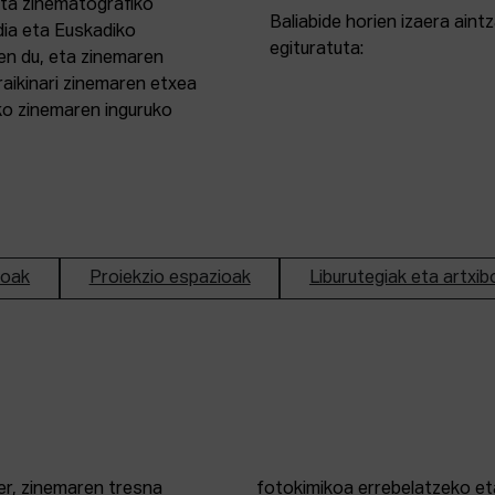
eta zinematografiko
Baliabide horien izaera ain
dia eta Euskadiko
egituratuta:
en du, eta zinemaren
aikinari zinemaren etxea
ako zinemaren inguruko
ioak
Proiekzio espazioak
Liburutegiak eta artxib
er, zinemaren tresna
fotokimikoa errebelatzeko eta