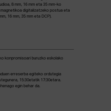
studioa, 8 mm, 16 mm eta 35 mm-ko
ri magnetikoa digitalizatzeko postua eta
5 mm, 16 mm, 35 mm eta DCP).
duen erreserba egiteko ordutegia
stegunera, 15:30etatik 17:30etara.
ehenago egin behar da.