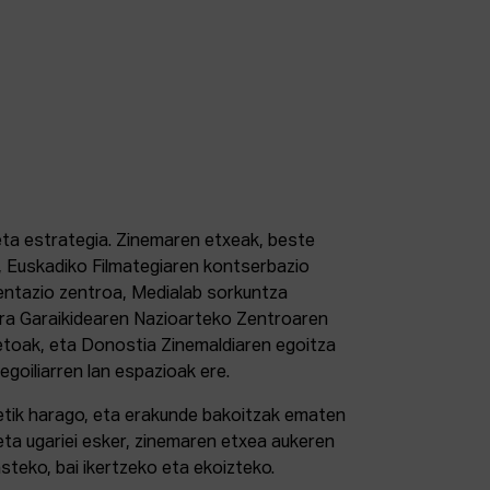
 eta estrategia. Zinemaren etxeak, beste
 Euskadiko Filmategiaren kontserbazio
ntazio zentroa, Medialab sorkuntza
tura Garaikidearen Nazioarteko Zentroaren
etoak, eta Donostia Zinemaldiaren egoitza
 egoiliarren lan espazioak ere.
retik harago, eta erakunde bakoitzak ematen
eta ugariei esker, zinemaren etxea aukeren
steko, bai ikertzeko eta ekoizteko.