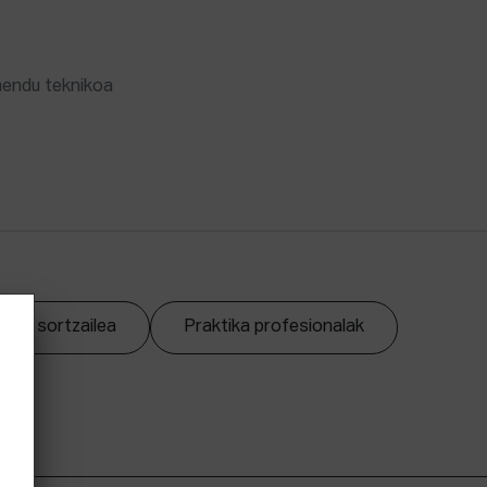
mendu teknikoa
zpen sortzailea
Praktika profesionalak