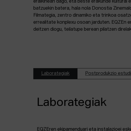
eraikinean dago, eta beste erakunde kultural 
batzuekin batera, hala nola Donostia Zinemal
Filmategia, zentro dinamiko eta trinkoa osatz
errealitate konplexu osoan jarduten. EQZEn er
deitzen diogu, teilatupe berean pilatzen direl
Laborategiak
Postprodukzio estud
Laborategiak
EQZEren ekipamenduari eta instalazioei esk