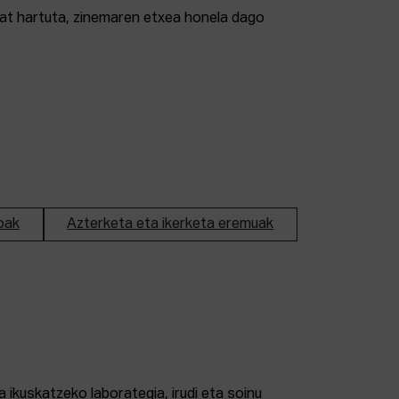
tzat hartuta, zinemaren etxea honela dago
oak
Azterketa eta ikerketa eremuak
 ikuskatzeko laborategia, irudi eta soinu