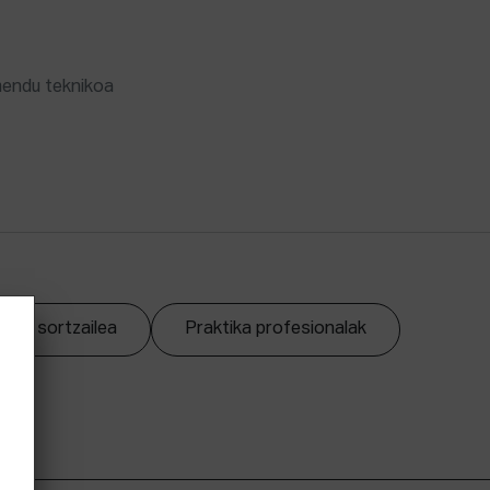
mendu teknikoa
zpen sortzailea
Praktika profesionalak