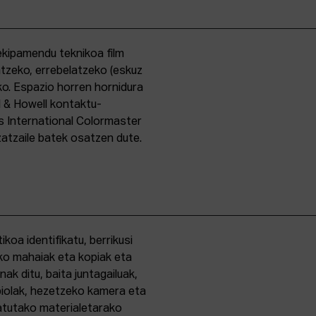
kipamendu teknikoa film
ntzeko, errebelatzeko (eskuz
ko. Espazio horren hornidura
l & Howell kontaktu-
s International Colormaster
zatzaile batek osatzen dute.
oa identifikatu, berrikusi
ko mahaiak eta kopiak eta
k ditu, baita juntagailuak,
biolak, hezetzeko kamera eta
tatutako materialetarako