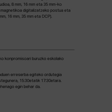
studioa, 8 mm, 16 mm eta 35 mm-ko
ri magnetikoa digitalizatzeko postua eta
5 mm, 16 mm, 35 mm eta DCP).
duen erreserba egiteko ordutegia
stegunera, 15:30etatik 17:30etara.
ehenago egin behar da.