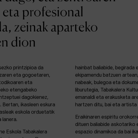
 eta profesional
da, zeinak aparteko
en dion
sezko printzipioa da
hainbat baliabide, begirada
zaren eta gogoetaren,
ekipamendu batzuen artean,
etodikoaren eta
nabeak, bulegoa eta dokume
rteko etengabeko
liburutegia, Tabakalera Kul
ontzeptuei dagokienez,
emanaldi eta erakusketa ar
. Bertan, ikasleen eskura
hartzen ditu, bai eta artista
kasleak eskola orduetatik
Eraikinaren espiritu orokor
a lanera.
dituen baliabide askotariko 
ine Eskola Tabakalera
espazio dinamikoa da bai ika