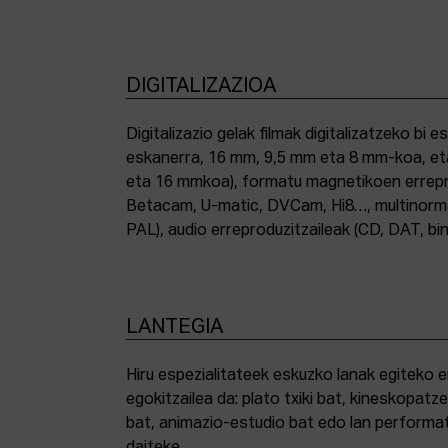
DIGITALIZAZIOA
Digitalizazio gelak filmak digitalizatzeko bi e
eskanerra, 16 mm, 9,5 mm eta 8 mm-koa, et
eta 16 mmkoa), formatu magnetikoen errepro
Betacam, U-matic, DVCam, Hi8…, multinor
PAL), audio erreproduzitzaileak (CD, DAT, bin
LANTEGIA
Hiru espezialitateek eskuzko lanak egiteko 
egokitzailea da: plato txiki bat, kineskopatze
bat, animazio-estudio bat edo lan performat