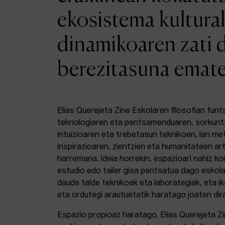
ekosistema kultural
dinamikoaren zati 
berezitasuna emat
Elias Querejeta Zine Eskolaren filosofian funt
teknologiaren eta pentsamenduaren, sorkunt
intuizioaren eta trebetasun teknikoen, lan m
inspirazioaren, zientzien eta humanitateen a
harremana. Ideia horrekin, espazioari nahiz k
estudio edo tailer gisa pentsatua dago eskola
daude talde teknikoak eta laborategiak, eta i
eta ordutegi arautuetatik haratago joaten dir
Espazio propioaz haratago, Elías Querejeta Z