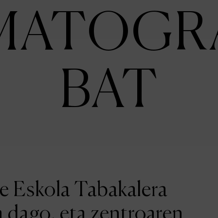
MATOGR
BAT
ne Eskola Tabakalera
a dago, eta zentroaren