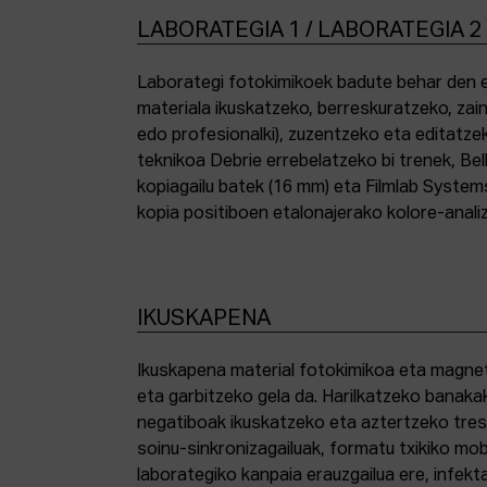
LABORATEGIA 1 / LABORATEGIA 2
Laborategi fotokimikoek badute behar den e
materiala ikuskatzeko, berreskuratzeko, zai
edo profesionalki), zuzentzeko eta editatze
teknikoa Debrie errebelatzeko bi trenek, Bel
kopiagailu batek (16 mm) eta Filmlab System
kopia positiboen etalonajerako kolore-anali
IKUSKAPENA
Ikuskapena material fotokimikoa eta magnetik
eta garbitzeko gela da. Harilkatzeko banaka
negatiboak ikuskatzeko eta aztertzeko tresna
soinu-sinkronizagailuak, formatu txikiko mo
laborategiko kanpaia erauzgailua ere, infek