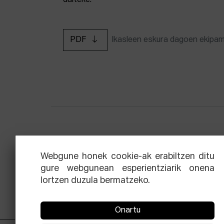
daiteke.
PDF
Ikasleen eskura dagoen ekipa
Zinemaren hiru aldien eskola
Ekoi
Webgune honek cookie-ak erabiltzen ditu
gure webgunean esperientziarik onena
lortzen duzula bermatzeko.
Onartu