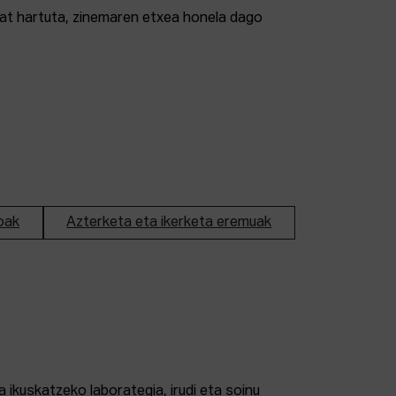
tzat hartuta, zinemaren etxea honela dago
oak
Azterketa eta ikerketa eremuak
 ikuskatzeko laborategia, irudi eta soinu