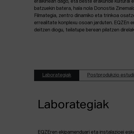
eraikinean dago, eta beste erakunde kultural 
batzuekin batera, hala nola Donostia Zinemal
Filmategia, zentro dinamiko eta trinkoa osatz
errealitate konplexu osoan jarduten. EQZEn er
deitzen diogu, teilatupe berean pilatzen direl
Laborategiak
Postprodukzio estud
Laborategiak
EQZEren ekipamenduari eta instalazioei esk