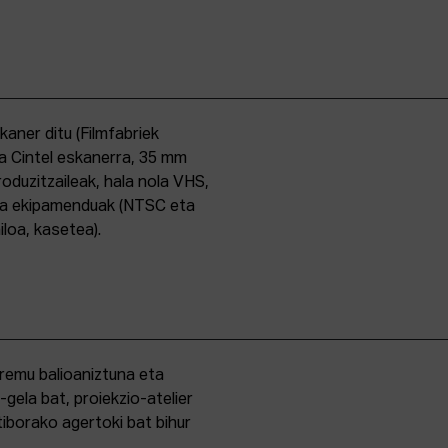
skaner ditu (Filmfabriek
a Cintel eskanerra, 35 mm
duzitzaileak, hala nola VHS,
ma ekipamenduak (NTSC eta
iloa, kasetea).
eremu balioaniztuna eta
-gela bat, proiekzio-atelier
iborako agertoki bat bihur