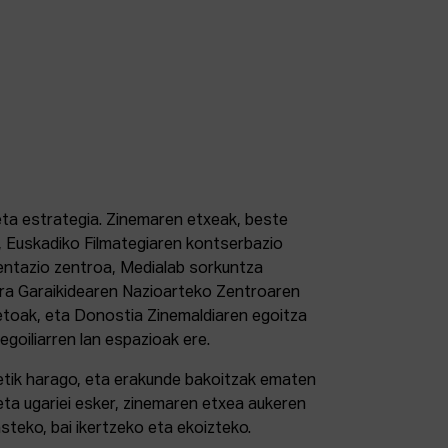
 eta estrategia. Zinemaren etxeak, beste
 Euskadiko Filmategiaren kontserbazio
ntazio zentroa, Medialab sorkuntza
tura Garaikidearen Nazioarteko Zentroaren
etoak, eta Donostia Zinemaldiaren egoitza
 egoiliarren lan espazioak ere.
retik harago, eta erakunde bakoitzak ematen
eta ugariei esker, zinemaren etxea aukeren
steko, bai ikertzeko eta ekoizteko.