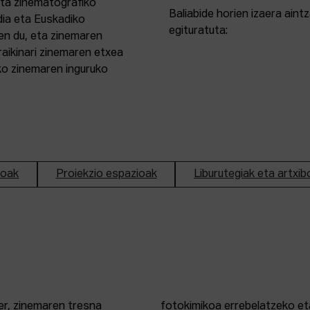
eta zinematografiko
Baliabide horien izaera ain
dia eta Euskadiko
egituratuta:
en du, eta zinemaren
aikinari zinemaren etxea
ako zinemaren inguruko
ioak
Proiekzio espazioak
Liburutegiak eta artxib
er, zinemaren tresna
fotokimikoa errebelatzeko eta