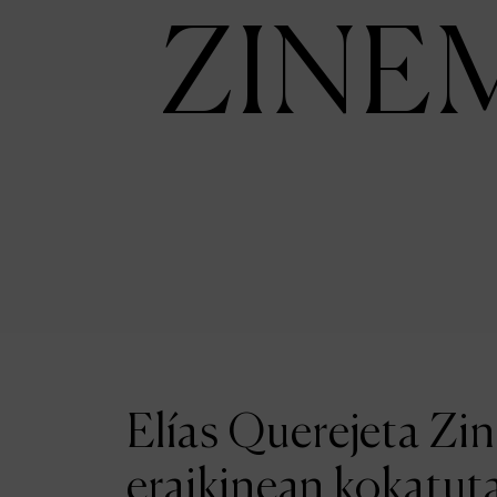
ZINE
Elías Querejeta Zi
eraikinean kokatut