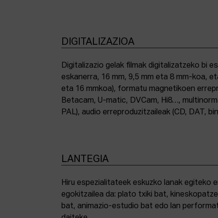
DIGITALIZAZIOA
Digitalizazio gelak filmak digitalizatzeko bi e
eskanerra, 16 mm, 9,5 mm eta 8 mm-koa, et
eta 16 mmkoa), formatu magnetikoen errepro
Betacam, U-matic, DVCam, Hi8…, multinor
PAL), audio erreproduzitzaileak (CD, DAT, bin
LANTEGIA
Hiru espezialitateek eskuzko lanak egiteko 
egokitzailea da: plato txiki bat, kineskopatze
bat, animazio-estudio bat edo lan performat