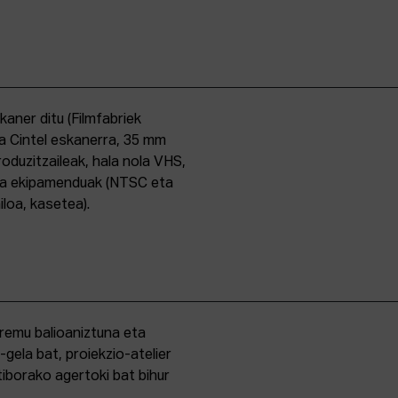
skaner ditu (Filmfabriek
a Cintel eskanerra, 35 mm
duzitzaileak, hala nola VHS,
ma ekipamenduak (NTSC eta
iloa, kasetea).
eremu balioaniztuna eta
-gela bat, proiekzio-atelier
iborako agertoki bat bihur