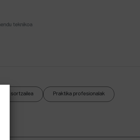
mendu teknikoa
zpen sortzailea
Praktika profesionalak