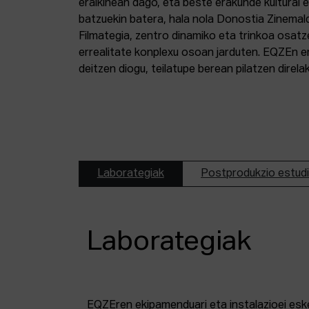
eraikinean dago, eta beste erakunde kultural 
batzuekin batera, hala nola Donostia Zinemal
Filmategia, zentro dinamiko eta trinkoa osatz
errealitate konplexu osoan jarduten. EQZEn er
deitzen diogu, teilatupe berean pilatzen direl
Laborategiak
Postprodukzio estud
Laborategiak
EQZEren ekipamenduari eta instalazioei esk