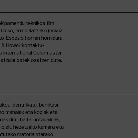
kipamendu teknikoa film
ntzeko, errebelatzeko (eskuz
ko. Espazio horren hornidura
l & Howell kontaktu-
s International Colormaster
zatzaile batek osatzen dute.
oa identifikatu, berrikusi
ko mahaiak eta kopiak eta
k ditu, baita juntagailuak,
biolak, hezetzeko kamera eta
tatutako materialetarako