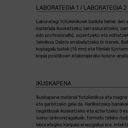
LABORATEGIA 1 / LABORATEGIA 2
Laborategi fotokimikoek badute behar den e
materiala ikuskatzeko, berreskuratzeko, zai
edo profesionalki), zuzentzeko eta editatze
teknikoa Debrie errebelatzeko bi trenek, Bel
kopiagailu batek (16 mm) eta Filmlab System
kopia positiboen etalonajerako kolore-anali
IKUSKAPENA
Ikuskapena material fotokimikoa eta magnetik
eta garbitzeko gela da. Harilkatzeko banaka
negatiboak ikuskatzeko eta aztertzeko tresna
soinu-sinkronizagailuak, formatu txikiko mo
laborategiko kanpaia erauzgailua ere, infek