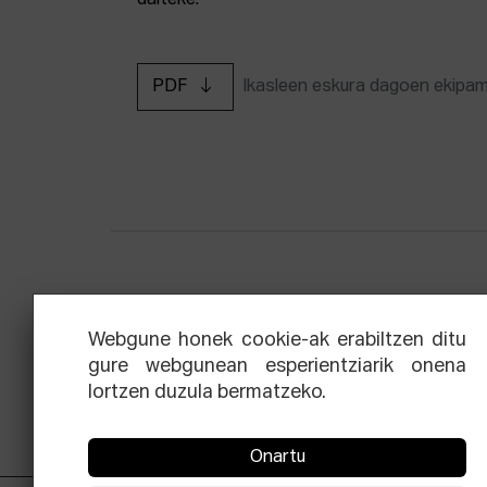
daiteke.
PDF
Ikasleen eskura dagoen ekipa
Zinemaren hiru aldien eskola
Ekoi
Webgune honek cookie-ak erabiltzen ditu
gure webgunean esperientziarik onena
lortzen duzula bermatzeko.
Onartu