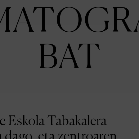
MATOGR
BAT
ne Eskola Tabakalera
a dago, eta zentroaren