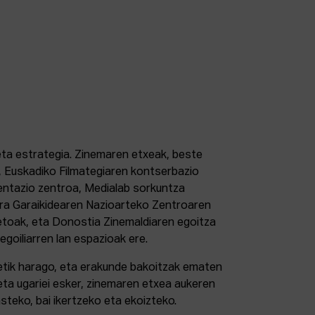
 eta estrategia. Zinemaren etxeak, beste
 Euskadiko Filmategiaren kontserbazio
ntazio zentroa, Medialab sorkuntza
tura Garaikidearen Nazioarteko Zentroaren
etoak, eta Donostia Zinemaldiaren egoitza
 egoiliarren lan espazioak ere.
retik harago, eta erakunde bakoitzak ematen
eta ugariei esker, zinemaren etxea aukeren
steko, bai ikertzeko eta ekoizteko.