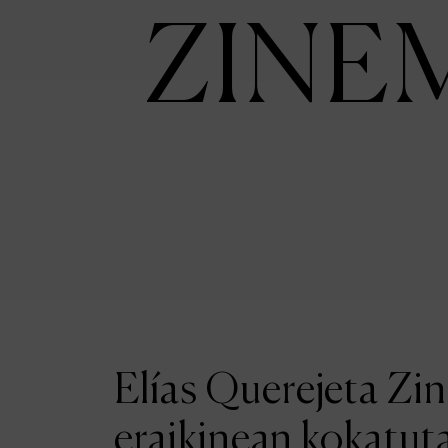
ZINE
Elías Querejeta Zi
eraikinean kokatut