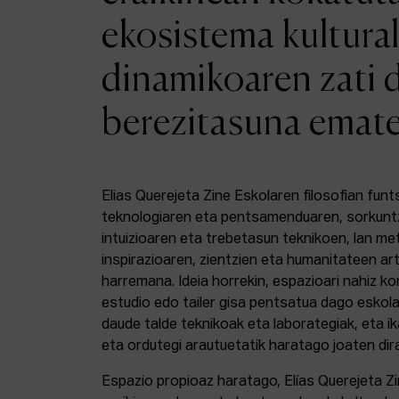
ekosistema kultural
dinamikoaren zati 
berezitasuna emat
Elias Querejeta Zine Eskolaren filosofian funt
teknologiaren eta pentsamenduaren, sorkunt
intuizioaren eta trebetasun teknikoen, lan m
inspirazioaren, zientzien eta humanitateen a
harremana. Ideia horrekin, espazioari nahiz k
estudio edo tailer gisa pentsatua dago eskola
daude talde teknikoak eta laborategiak, eta i
eta ordutegi arautuetatik haratago joaten dir
Espazio propioaz haratago, Elías Querejeta Z