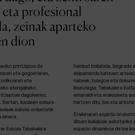
 eta profesional
da, zeinak aparteko
en dion
sezko printzipioa da
hainbat baliabide, begirada
zaren eta gogoetaren,
ekipamendu batzuen artean,
etodikoaren eta
nabeak, bulegoa eta dokume
rteko etengabeko
liburutegia, Tabakalera Kul
ontzeptuei dagokienez,
emanaldi eta erakusketa ar
. Bertan, ikasleen eskura
hartzen ditu, bai eta artista
kasleak eskola orduetatik
Eraikinaren espiritu orokor
a lanera.
dituen baliabide askotariko 
ine Eskola Tabakalera
espazio dinamikoa da bai ika