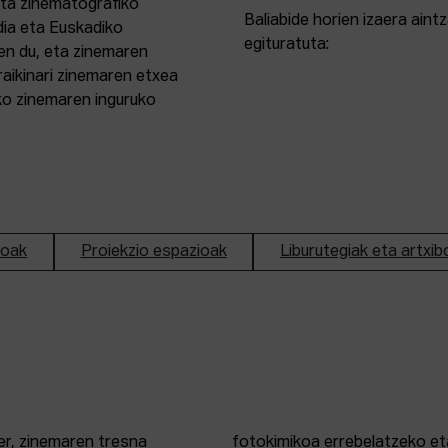
eta zinematografiko
Baliabide horien izaera ain
dia eta Euskadiko
egituratuta:
en du, eta zinemaren
aikinari zinemaren etxea
ako zinemaren inguruko
ioak
Proiekzio espazioak
Liburutegiak eta artxib
er, zinemaren tresna
fotokimikoa errebelatzeko eta