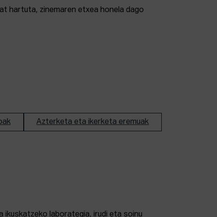
tzat hartuta, zinemaren etxea honela dago
oak
Azterketa eta ikerketa eremuak
 ikuskatzeko laborategia, irudi eta soinu