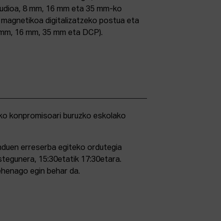
studioa, 8 mm, 16 mm eta 35 mm-ko
ri magnetikoa digitalizatzeko postua eta
5 mm, 16 mm, 35 mm eta DCP).
duen erreserba egiteko ordutegia
stegunera, 15:30etatik 17:30etara.
ehenago egin behar da.