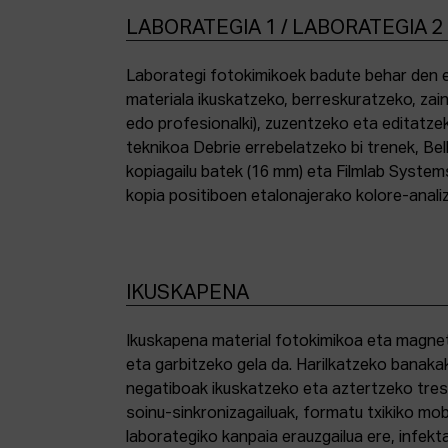
LABORATEGIA 1 / LABORATEGIA 2
Laborategi fotokimikoek badute behar den e
materiala ikuskatzeko, berreskuratzeko, zai
edo profesionalki), zuzentzeko eta editatze
teknikoa Debrie errebelatzeko bi trenek, Bel
kopiagailu batek (16 mm) eta Filmlab System
kopia positiboen etalonajerako kolore-anali
IKUSKAPENA
Ikuskapena material fotokimikoa eta magnetik
eta garbitzeko gela da. Harilkatzeko banaka
negatiboak ikuskatzeko eta aztertzeko tresna
soinu-sinkronizagailuak, formatu txikiko mo
laborategiko kanpaia erauzgailua ere, infek