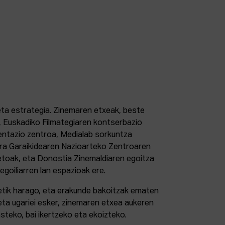
 eta estrategia. Zinemaren etxeak, beste
 Euskadiko Filmategiaren kontserbazio
ntazio zentroa, Medialab sorkuntza
tura Garaikidearen Nazioarteko Zentroaren
etoak, eta Donostia Zinemaldiaren egoitza
 egoiliarren lan espazioak ere.
retik harago, eta erakunde bakoitzak ematen
eta ugariei esker, zinemaren etxea aukeren
steko, bai ikertzeko eta ekoizteko.