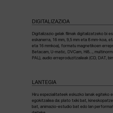
DIGITALIZAZIOA
Digitalizazio gelak filmak digitalizatzeko bi e
eskanerra, 16 mm, 9,5 mm eta 8 mm-koa, et
eta 16 mmkoa), formatu magnetikoen errepro
Betacam, U-matic, DVCam, Hi8…, multinor
PAL), audio erreproduzitzaileak (CD, DAT, bin
LANTEGIA
Hiru espezialitateek eskuzko lanak egiteko 
egokitzailea da: plato txiki bat, kineskopatze
bat, animazio-estudio bat edo lan performat