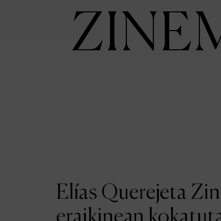
ZINE
Elías Querejeta Zi
eraikinean kokatut