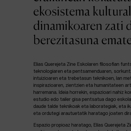
ekosistema kultural
dinamikoaren zati 
berezitasuna emat
Elias Querejeta Zine Eskolaren filosofian funt
teknologiaren eta pentsamenduaren, sorkunt
intuizioaren eta trebetasun teknikoen, lan m
inspirazioaren, zientzien eta humanitateen a
harremana. Ideia horrekin, espazioari nahiz k
estudio edo tailer gisa pentsatua dago eskola
daude talde teknikoak eta laborategiak, eta i
eta ordutegi arautuetatik haratago joaten dir
Espazio propioaz haratago, Elías Querejeta Z