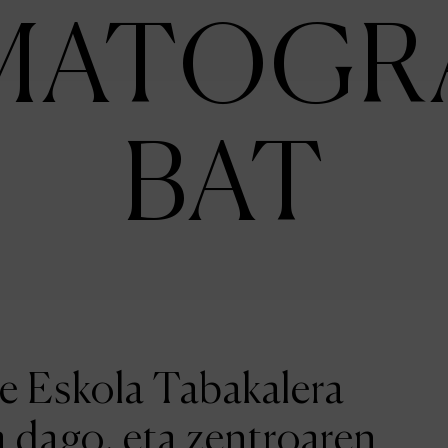
MATOGR
BAT
ne Eskola Tabakalera
a dago, eta zentroaren