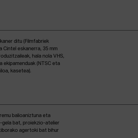
skaner ditu (Filmfabriek
a Cintel eskanerra, 35 mm
duzitzaileak, hala nola VHS,
ma ekipamenduak (NTSC eta
iloa, kasetea).
eremu balioaniztuna eta
-gela bat, proiekzio-atelier
iborako agertoki bat bihur