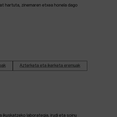
tzat hartuta, zinemaren etxea honela dago
oak
Azterketa eta ikerketa eremuak
 ikuskatzeko laborategia, irudi eta soinu