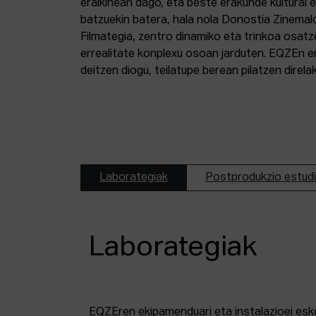
eraikinean dago, eta beste erakunde kultural 
batzuekin batera, hala nola Donostia Zinemal
Filmategia, zentro dinamiko eta trinkoa osatz
errealitate konplexu osoan jarduten. EQZEn er
deitzen diogu, teilatupe berean pilatzen direl
Laborategiak
Postprodukzio estud
Laborategiak
EQZEren ekipamenduari eta instalazioei esk