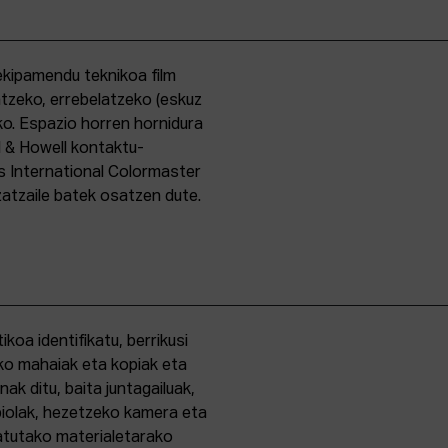
kipamendu teknikoa film
ntzeko, errebelatzeko (eskuz
ko. Espazio horren hornidura
l & Howell kontaktu-
s International Colormaster
zatzaile batek osatzen dute.
oa identifikatu, berrikusi
ko mahaiak eta kopiak eta
k ditu, baita juntagailuak,
biolak, hezetzeko kamera eta
tatutako materialetarako