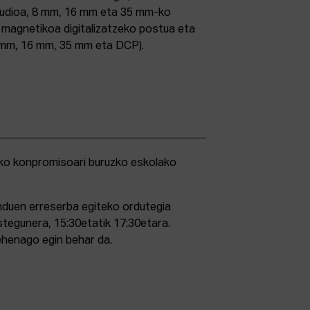
studioa, 8 mm, 16 mm eta 35 mm-ko
ri magnetikoa digitalizatzeko postua eta
5 mm, 16 mm, 35 mm eta DCP).
duen erreserba egiteko ordutegia
stegunera, 15:30etatik 17:30etara.
ehenago egin behar da.