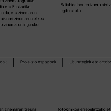
eta zinematografiko
Baliabide horien izaera ain
dia eta Euskadiko
egituratuta:
en du, eta zinemaren
aikinari zinemaren etxea
ako zinemaren inguruko
ioak
Proiekzio espazioak
Liburutegiak eta artxib
er, zinemaren tresna
fotokimikoa errebelatzeko eta