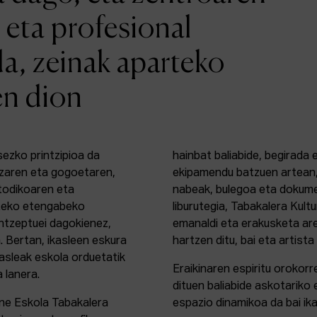
 eta profesional
da, zeinak aparteko
en dion
sezko printzipioa da
hainbat baliabide, begirada
zaren eta gogoetaren,
ekipamendu batzuen artean,
etodikoaren eta
nabeak, bulegoa eta dokume
rteko etengabeko
liburutegia, Tabakalera Kul
ontzeptuei dagokienez,
emanaldi eta erakusketa ar
. Bertan, ikasleen eskura
hartzen ditu, bai eta artista
kasleak eskola orduetatik
Eraikinaren espiritu orokor
a lanera.
dituen baliabide askotariko 
ine Eskola Tabakalera
espazio dinamikoa da bai ika