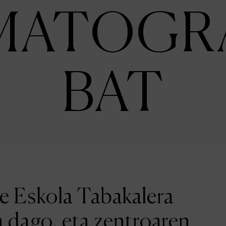
MATOGR
BAT
ne Eskola Tabakalera
a dago, eta zentroaren