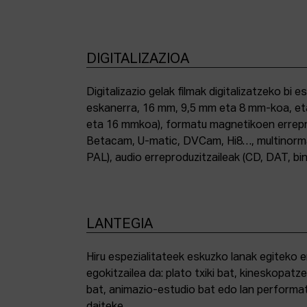
DIGITALIZAZIOA
Digitalizazio gelak filmak digitalizatzeko bi e
eskanerra, 16 mm, 9,5 mm eta 8 mm-koa, et
eta 16 mmkoa), formatu magnetikoen errepro
Betacam, U-matic, DVCam, Hi8…, multinor
PAL), audio erreproduzitzaileak (CD, DAT, bin
LANTEGIA
Hiru espezialitateek eskuzko lanak egiteko 
egokitzailea da: plato txiki bat, kineskopatze
bat, animazio-estudio bat edo lan performat