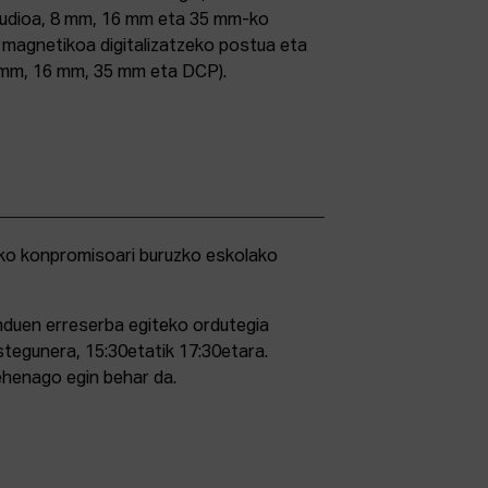
studioa, 8 mm, 16 mm eta 35 mm-ko
ri magnetikoa digitalizatzeko postua eta
5 mm, 16 mm, 35 mm eta DCP).
duen erreserba egiteko ordutegia
stegunera, 15:30etatik 17:30etara.
ehenago egin behar da.