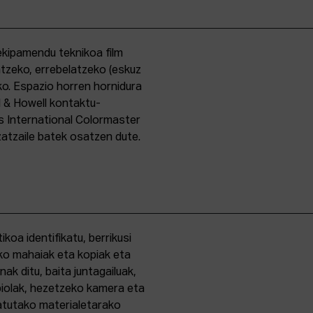
kipamendu teknikoa film
ntzeko, errebelatzeko (eskuz
ko. Espazio horren hornidura
l & Howell kontaktu-
s International Colormaster
zatzaile batek osatzen dute.
oa identifikatu, berrikusi
ko mahaiak eta kopiak eta
k ditu, baita juntagailuak,
biolak, hezetzeko kamera eta
tatutako materialetarako