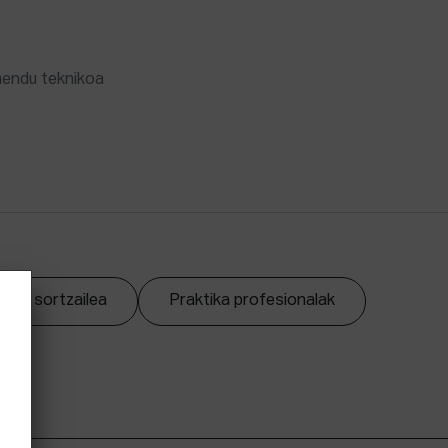
mendu teknikoa
zpen sortzailea
Praktika profesionalak