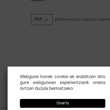
daiteke.
PDF
Ikasleen eskura dagoen ekipa
Zinemaren hiru aldien eskola
Ekoi
Webgune honek cookie-ak erabiltzen ditu
gure webgunean esperientziarik onena
lortzen duzula bermatzeko.
Onartu