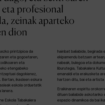
 eta profesional
da, zeinak aparteko
en dion
sezko printzipioa da
hainbat baliabide, begirada
zaren eta gogoetaren,
ekipamendu batzuen artean,
etodikoaren eta
nabeak, bulegoa eta dokume
rteko etengabeko
liburutegia, Tabakalera Kul
ontzeptuei dagokienez,
emanaldi eta erakusketa ar
. Bertan, ikasleen eskura
hartzen ditu, bai eta artista
kasleak eskola orduetatik
Eraikinaren espiritu orokor
a lanera.
dituen baliabide askotariko 
ine Eskola Tabakalera
espazio dinamikoa da bai ika