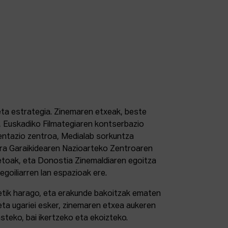
 eta estrategia. Zinemaren etxeak, beste
 Euskadiko Filmategiaren kontserbazio
ntazio zentroa, Medialab sorkuntza
tura Garaikidearen Nazioarteko Zentroaren
etoak, eta Donostia Zinemaldiaren egoitza
 egoiliarren lan espazioak ere.
retik harago, eta erakunde bakoitzak ematen
eta ugariei esker, zinemaren etxea aukeren
steko, bai ikertzeko eta ekoizteko.