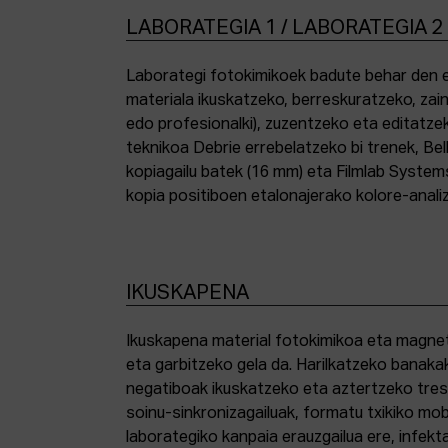
LABORATEGIA 1 / LABORATEGIA 2
Laborategi fotokimikoek badute behar den e
materiala ikuskatzeko, berreskuratzeko, zai
edo profesionalki), zuzentzeko eta editatze
teknikoa Debrie errebelatzeko bi trenek, Bel
kopiagailu batek (16 mm) eta Filmlab System
kopia positiboen etalonajerako kolore-anali
IKUSKAPENA
Ikuskapena material fotokimikoa eta magnetik
eta garbitzeko gela da. Harilkatzeko banaka
negatiboak ikuskatzeko eta aztertzeko tresna
soinu-sinkronizagailuak, formatu txikiko mo
laborategiko kanpaia erauzgailua ere, infek