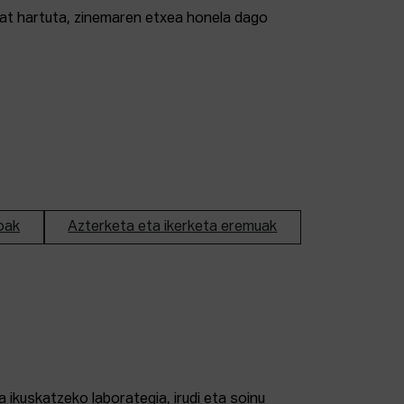
tzat hartuta, zinemaren etxea honela dago
oak
Azterketa eta ikerketa eremuak
 ikuskatzeko laborategia, irudi eta soinu