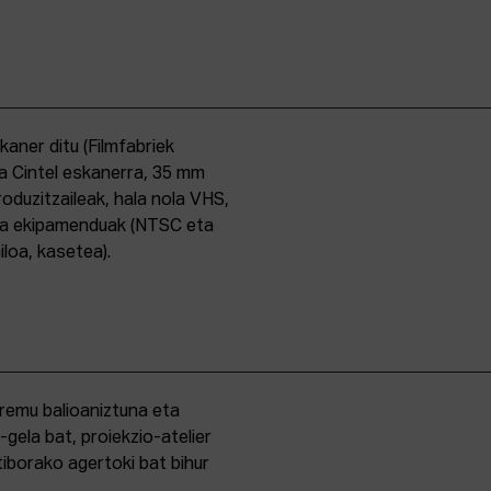
skaner ditu (Filmfabriek
a Cintel eskanerra, 35 mm
duzitzaileak, hala nola VHS,
ma ekipamenduak (NTSC eta
iloa, kasetea).
eremu balioaniztuna eta
-gela bat, proiekzio-atelier
iborako agertoki bat bihur