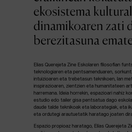
ekosistema kultural
dinamikoaren zati 
berezitasuna emat
Elias Querejeta Zine Eskolaren filosofian funt
teknologiaren eta pentsamenduaren, sorkunt
intuizioaren eta trebetasun teknikoen, lan m
inspirazioaren, zientzien eta humanitateen a
harremana. Ideia horrekin, espazioari nahiz k
estudio edo tailer gisa pentsatua dago eskola
daude talde teknikoak eta laborategiak, eta i
eta ordutegi arautuetatik haratago joaten dir
Espazio propioaz haratago, Elías Querejeta Z