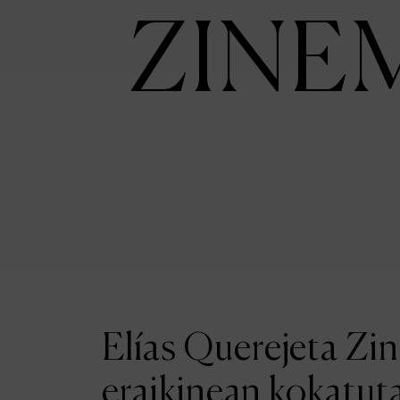
ZINE
Elías Querejeta Zi
eraikinean kokatut