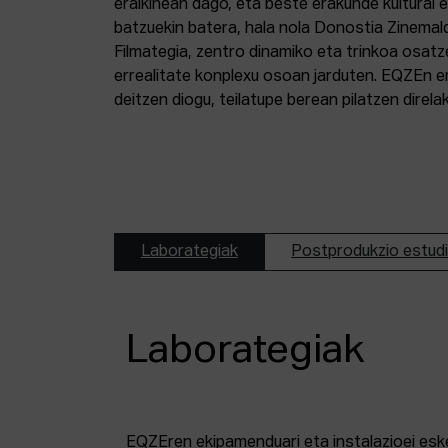
eraikinean dago, eta beste erakunde kultural 
batzuekin batera, hala nola Donostia Zinemal
Filmategia, zentro dinamiko eta trinkoa osatz
errealitate konplexu osoan jarduten. EQZEn er
deitzen diogu, teilatupe berean pilatzen direl
Laborategiak
Postprodukzio estud
Laborategiak
EQZEren ekipamenduari eta instalazioei esk