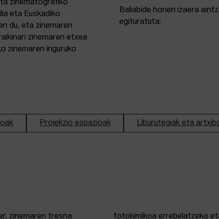
eta zinematografiko
Baliabide horien izaera ain
dia eta Euskadiko
egituratuta:
en du, eta zinemaren
aikinari zinemaren etxea
ako zinemaren inguruko
ioak
Proiekzio espazioak
Liburutegiak eta artxib
er, zinemaren tresna
fotokimikoa errebelatzeko eta