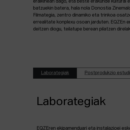
eraikinean dago, eta beste erakunde kultural 
batzuekin batera, hala nola Donostia Zinemal
Filmategia, zentro dinamiko eta trinkoa osatz
errealitate konplexu osoan jarduten. EQZEn er
deitzen diogu, teilatupe berean pilatzen direl
Laborategiak
Postprodukzio estud
Laborategiak
EQZEren ekipamenduari eta instalazioei esk