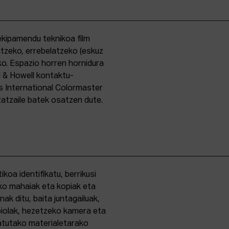
kipamendu teknikoa film
ntzeko, errebelatzeko (eskuz
ko. Espazio horren hornidura
l & Howell kontaktu-
s International Colormaster
zatzaile batek osatzen dute.
oa identifikatu, berrikusi
ko mahaiak eta kopiak eta
k ditu, baita juntagailuak,
biolak, hezetzeko kamera eta
tatutako materialetarako