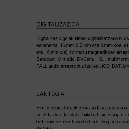
DIGITALIZAZIOA
Digitalizazio gelak filmak digitalizatzeko bi e
eskanerra, 16 mm, 9,5 mm eta 8 mm-koa, et
eta 16 mmkoa), formatu magnetikoen errepro
Betacam, U-matic, DVCam, Hi8…, multinor
PAL), audio erreproduzitzaileak (CD, DAT, bin
LANTEGIA
Hiru espezialitateek eskuzko lanak egiteko 
egokitzailea da: plato txiki bat, kineskopatze
bat, animazio-estudio bat edo lan performat