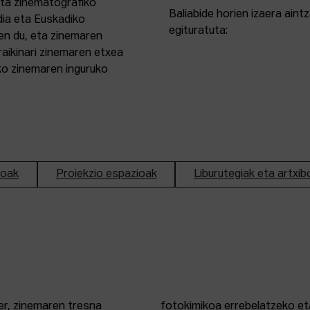
eta zinematografiko
Baliabide horien izaera ain
dia eta Euskadiko
egituratuta:
en du, eta zinemaren
aikinari zinemaren etxea
ako zinemaren inguruko
ioak
Proiekzio espazioak
Liburutegiak eta artxib
er, zinemaren tresna
fotokimikoa errebelatzeko eta