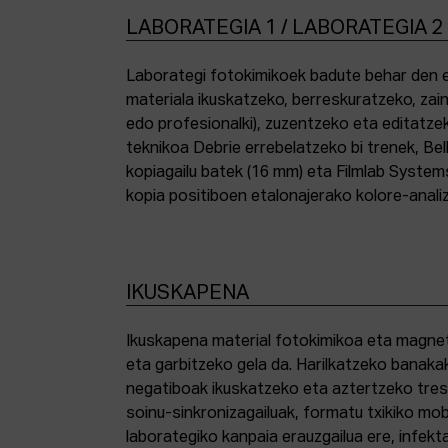
LABORATEGIA 1 / LABORATEGIA 2
Laborategi fotokimikoek badute behar den e
materiala ikuskatzeko, berreskuratzeko, zai
edo profesionalki), zuzentzeko eta editatze
teknikoa Debrie errebelatzeko bi trenek, Bel
kopiagailu batek (16 mm) eta Filmlab System
kopia positiboen etalonajerako kolore-anali
IKUSKAPENA
Ikuskapena material fotokimikoa eta magnetik
eta garbitzeko gela da. Harilkatzeko banaka
negatiboak ikuskatzeko eta aztertzeko tresna
soinu-sinkronizagailuak, formatu txikiko mo
laborategiko kanpaia erauzgailua ere, infek