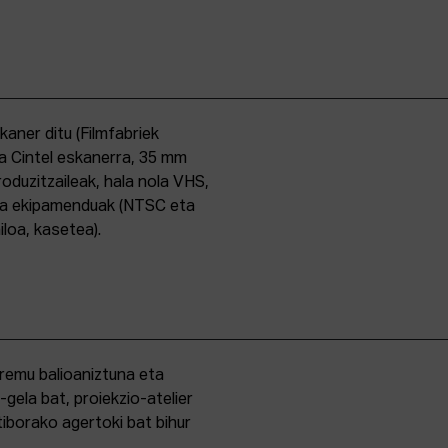
skaner ditu (Filmfabriek
a Cintel eskanerra, 35 mm
duzitzaileak, hala nola VHS,
ma ekipamenduak (NTSC eta
iloa, kasetea).
eremu balioaniztuna eta
-gela bat, proiekzio-atelier
iborako agertoki bat bihur