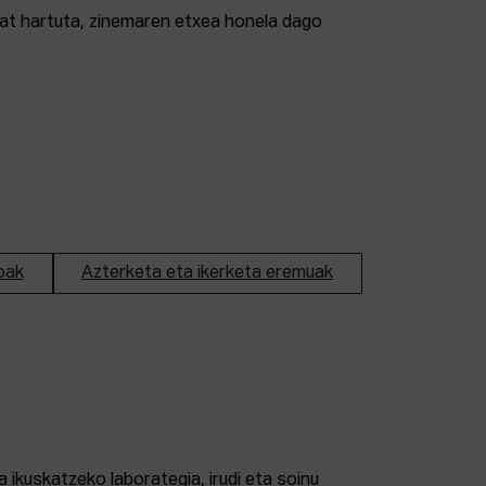
tzat hartuta, zinemaren etxea honela dago
oak
Azterketa eta ikerketa eremuak
 ikuskatzeko laborategia, irudi eta soinu