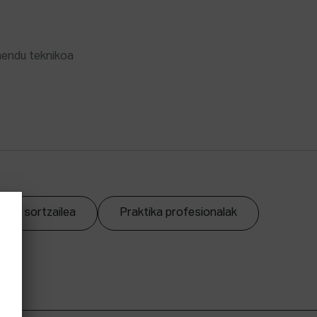
mendu teknikoa
zpen sortzailea
Praktika profesionalak