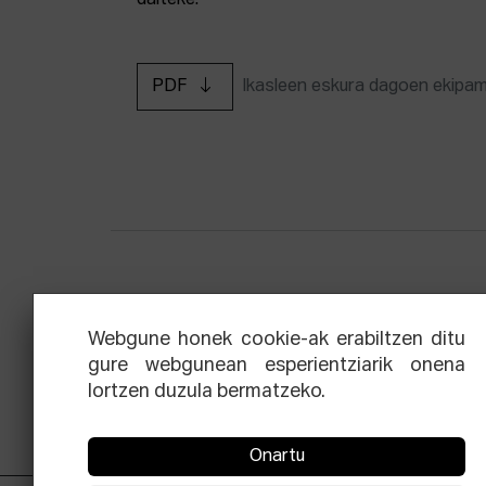
daiteke.
PDF
Ikasleen eskura dagoen ekipa
Zinemaren hiru aldien eskola
Ekoi
Webgune honek cookie-ak erabiltzen ditu
gure webgunean esperientziarik onena
lortzen duzula bermatzeko.
Onartu