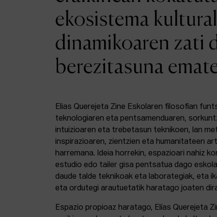
ekosistema kultural
dinamikoaren zati 
berezitasuna emat
Elias Querejeta Zine Eskolaren filosofian funt
teknologiaren eta pentsamenduaren, sorkunt
intuizioaren eta trebetasun teknikoen, lan m
inspirazioaren, zientzien eta humanitateen a
harremana. Ideia horrekin, espazioari nahiz k
estudio edo tailer gisa pentsatua dago eskola
daude talde teknikoak eta laborategiak, eta i
eta ordutegi arautuetatik haratago joaten dir
Espazio propioaz haratago, Elías Querejeta Z