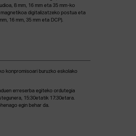
studioa, 8 mm, 16 mm eta 35 mm-ko
ri magnetikoa digitalizatzeko postua eta
5 mm, 16 mm, 35 mm eta DCP).
duen erreserba egiteko ordutegia
stegunera, 15:30etatik 17:30etara.
ehenago egin behar da.