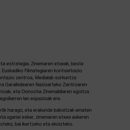
 eta estrategia. Zinemaren etxeak, beste
 Euskadiko Filmategiaren kontserbazio
ntazio zentroa, Medialab sorkuntza
tura Garaikidearen Nazioarteko Zentroaren
etoak, eta Donostia Zinemaldiaren egoitza
 egoiliarren lan espazioak ere.
retik harago, eta erakunde bakoitzak ematen
eta ugariei esker, zinemaren etxea aukeren
steko, bai ikertzeko eta ekoizteko.