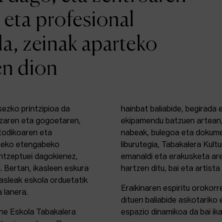
 eta profesional
da, zeinak aparteko
en dion
sezko printzipioa da
hainbat baliabide, begirada
zaren eta gogoetaren,
ekipamendu batzuen artean,
etodikoaren eta
nabeak, bulegoa eta dokume
rteko etengabeko
liburutegia, Tabakalera Kul
ontzeptuei dagokienez,
emanaldi eta erakusketa ar
. Bertan, ikasleen eskura
hartzen ditu, bai eta artista
kasleak eskola orduetatik
Eraikinaren espiritu orokor
a lanera.
dituen baliabide askotariko 
ine Eskola Tabakalera
espazio dinamikoa da bai ika