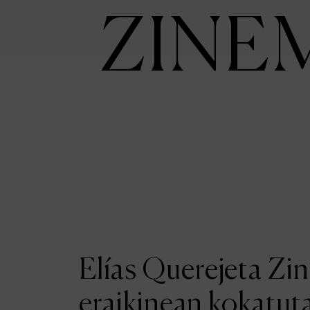
ZINE
Elías Querejeta Zi
eraikinean kokatut