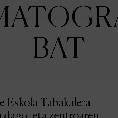
MATOGR
BAT
ne Eskola Tabakalera
a dago, eta zentroaren