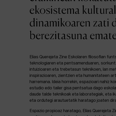
ekosistema kultural
dinamikoaren zati 
berezitasuna emat
Elias Querejeta Zine Eskolaren filosofian funt
teknologiaren eta pentsamenduaren, sorkunt
intuizioaren eta trebetasun teknikoen, lan m
inspirazioaren, zientzien eta humanitateen a
harremana. Ideia horrekin, espazioari nahiz k
estudio edo tailer gisa pentsatua dago eskola
daude talde teknikoak eta laborategiak, eta i
eta ordutegi arautuetatik haratago joaten dir
Espazio propioaz haratago, Elías Querejeta Z