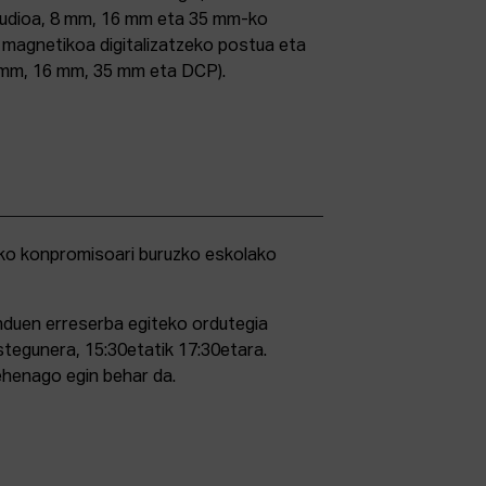
studioa, 8 mm, 16 mm eta 35 mm-ko
ri magnetikoa digitalizatzeko postua eta
5 mm, 16 mm, 35 mm eta DCP).
duen erreserba egiteko ordutegia
stegunera, 15:30etatik 17:30etara.
ehenago egin behar da.