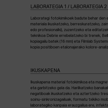
LABORATEGIA 1 / LABORATEGIA 2
Laborategi fotokimikoek badute behar den e
materiala ikuskatzeko, berreskuratzeko, zai
edo profesionalki), zuzentzeko eta editatze
teknikoa Debrie errebelatzeko bi trenek, Bel
kopiagailu batek (16 mm) eta Filmlab System
kopia positiboen etalonajerako kolore-anali
IKUSKAPENA
Ikuskapena material fotokimikoa eta magnetik
eta garbitzeko gela da. Harilkatzeko banaka
negatiboak ikuskatzeko eta aztertzeko tresna
soinu-sinkronizagailuak, formatu txikiko mo
laborategiko kanpaia erauzgailua ere, infek