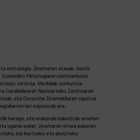
 eta estrategia. Zinemaren etxeak, beste
 Euskadiko Filmategiaren kontserbazio
ntazio zentroa, Medialab sorkuntza
tura Garaikidearen Nazioarteko Zentroaren
etoak, eta Donostia Zinemaldiaren egoitza
 egoiliarren lan espazioak ere.
retik harago, eta erakunde bakoitzak ematen
eta ugariei esker, zinemaren etxea aukeren
steko, bai ikertzeko eta ekoizteko.