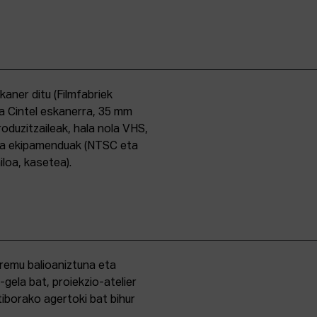
skaner ditu (Filmfabriek
a Cintel eskanerra, 35 mm
duzitzaileak, hala nola VHS,
ma ekipamenduak (NTSC eta
iloa, kasetea).
eremu balioaniztuna eta
-gela bat, proiekzio-atelier
iborako agertoki bat bihur