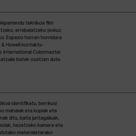
kipamendu teknikoa film
ntzeko, errebelatzeko (eskuz
ko. Espazio horren hornidura
l & Howell kontaktu-
s International Colormaster
zatzaile batek osatzen dute.
oa identifikatu, berrikusi
ko mahaiak eta kopiak eta
k ditu, baita juntagailuak,
biolak, hezetzeko kamera eta
tatutako materialetarako