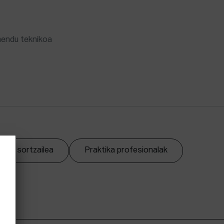
mendu teknikoa
zpen sortzailea
Praktika profesionalak