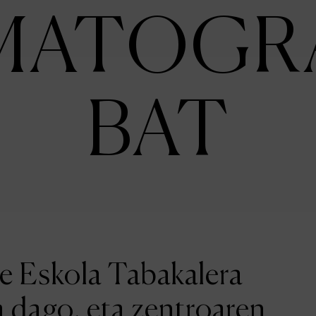
MATOGR
BAT
ne Eskola Tabakalera
a dago, eta zentroaren