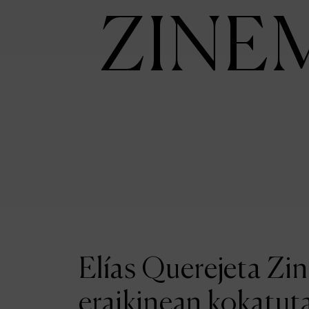
ZINE
Elías Querejeta Zi
eraikinean kokatut