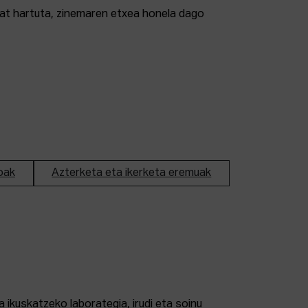
tzat hartuta, zinemaren etxea honela dago
oak
Azterketa eta ikerketa eremuak
 ikuskatzeko laborategia, irudi eta soinu