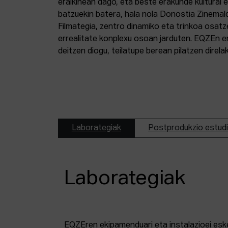
eraikinean dago, eta beste erakunde kultural 
batzuekin batera, hala nola Donostia Zinemal
Filmategia, zentro dinamiko eta trinkoa osatz
errealitate konplexu osoan jarduten. EQZEn er
deitzen diogu, teilatupe berean pilatzen direl
Laborategiak
Postprodukzio estud
Laborategiak
EQZEren ekipamenduari eta instalazioei esk