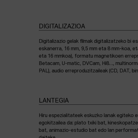
DIGITALIZAZIOA
Digitalizazio gelak filmak digitalizatzeko bi e
eskanerra, 16 mm, 9,5 mm eta 8 mm-koa, et
eta 16 mmkoa), formatu magnetikoen errepro
Betacam, U-matic, DVCam, Hi8…, multinor
PAL), audio erreproduzitzaileak (CD, DAT, bin
LANTEGIA
Hiru espezialitateek eskuzko lanak egiteko 
egokitzailea da: plato txiki bat, kineskopatze
bat, animazio-estudio bat edo lan performat