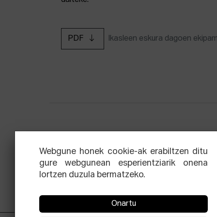
daiteke.
PDF
Ikasleen eskura dagoen ekipa
Zinemaren hiru aldien eskola
Ekoi
Webgune honek cookie-ak erabiltzen ditu
gure webgunean esperientziarik onena
lortzen duzula bermatzeko.
Onartu