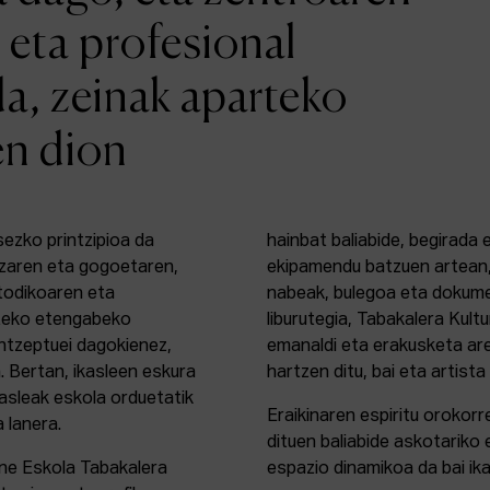
 eta profesional
da, zeinak aparteko
en dion
sezko printzipioa da
hainbat baliabide, begirada
zaren eta gogoetaren,
ekipamendu batzuen artean,
etodikoaren eta
nabeak, bulegoa eta dokume
rteko etengabeko
liburutegia, Tabakalera Kul
ontzeptuei dagokienez,
emanaldi eta erakusketa ar
. Bertan, ikasleen eskura
hartzen ditu, bai eta artista
kasleak eskola orduetatik
Eraikinaren espiritu orokor
a lanera.
dituen baliabide askotariko 
ine Eskola Tabakalera
espazio dinamikoa da bai ika