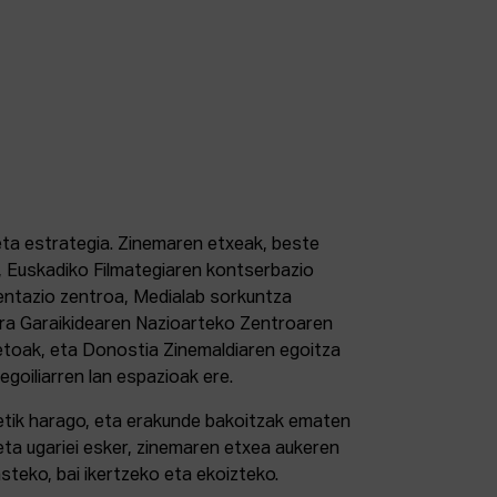
 eta estrategia. Zinemaren etxeak, beste
 Euskadiko Filmategiaren kontserbazio
ntazio zentroa, Medialab sorkuntza
tura Garaikidearen Nazioarteko Zentroaren
etoak, eta Donostia Zinemaldiaren egoitza
 egoiliarren lan espazioak ere.
retik harago, eta erakunde bakoitzak ematen
eta ugariei esker, zinemaren etxea aukeren
steko, bai ikertzeko eta ekoizteko.