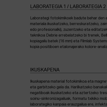
LABORATEGIA 1 / LABORATEGIA 2
Laborategi fotokimikoek badute behar den e
materiala ikuskatzeko, berreskuratzeko, zai
edo profesionalki), zuzentzeko eta editatze
teknikoa Debrie errebelatzeko bi trenek, Bel
kopiagailu batek (16 mm) eta Filmlab System
kopia positiboen etalonajerako kolore-anali
IKUSKAPENA
Ikuskapena material fotokimikoa eta magnetik
eta garbitzeko gela da. Harilkatzeko banaka
negatiboak ikuskatzeko eta aztertzeko tresna
soinu-sinkronizagailuak, formatu txikiko mo
laborategiko kanpaia erauzgailua ere, infek