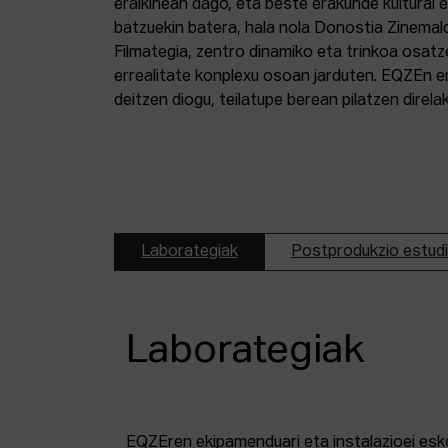
eraikinean dago, eta beste erakunde kultural 
batzuekin batera, hala nola Donostia Zinemal
Filmategia, zentro dinamiko eta trinkoa osatz
errealitate konplexu osoan jarduten. EQZEn er
deitzen diogu, teilatupe berean pilatzen direl
Laborategiak
Postprodukzio estud
Laborategiak
EQZEren ekipamenduari eta instalazioei esk