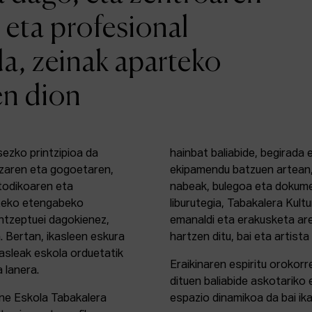
 eta profesional
da, zeinak aparteko
en dion
sezko printzipioa da
hainbat baliabide, begirada
zaren eta gogoetaren,
ekipamendu batzuen artean,
etodikoaren eta
nabeak, bulegoa eta dokume
rteko etengabeko
liburutegia, Tabakalera Kul
ontzeptuei dagokienez,
emanaldi eta erakusketa ar
. Bertan, ikasleen eskura
hartzen ditu, bai eta artista
kasleak eskola orduetatik
Eraikinaren espiritu orokor
a lanera.
dituen baliabide askotariko 
ine Eskola Tabakalera
espazio dinamikoa da bai ika