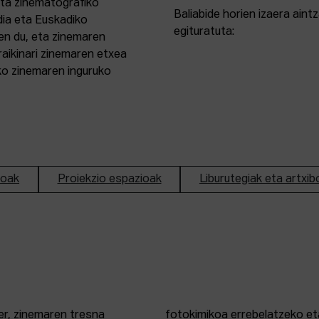
eta zinematografiko
Baliabide horien izaera ain
dia eta Euskadiko
egituratuta:
en du, eta zinemaren
aikinari zinemaren etxea
ako zinemaren inguruko
ioak
Proiekzio espazioak
Liburutegiak eta artxib
er, zinemaren tresna
fotokimikoa errebelatzeko eta