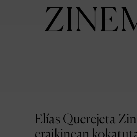
ZINE
Elías Querejeta Zi
eraikinean kokatut