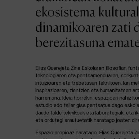
ekosistema kultural
dinamikoaren zati 
berezitasuna emat
Elias Querejeta Zine Eskolaren filosofian funt
teknologiaren eta pentsamenduaren, sorkunt
intuizioaren eta trebetasun teknikoen, lan m
inspirazioaren, zientzien eta humanitateen a
harremana. Ideia horrekin, espazioari nahiz k
estudio edo tailer gisa pentsatua dago eskola
daude talde teknikoak eta laborategiak, eta i
eta ordutegi arautuetatik haratago joaten dir
Espazio propioaz haratago, Elías Querejeta Z