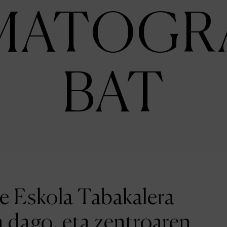
MATOGR
BAT
ne Eskola Tabakalera
a dago, eta zentroaren