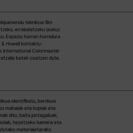
kipamendu teknikoa film
ntzeko, errebelatzeko (eskuz
ko. Espazio horren hornidura
l & Howell kontaktu-
s International Colormaster
zatzaile batek osatzen dute.
oa identifikatu, berrikusi
ko mahaiak eta kopiak eta
k ditu, baita juntagailuak,
biolak, hezetzeko kamera eta
tatutako materialetarako