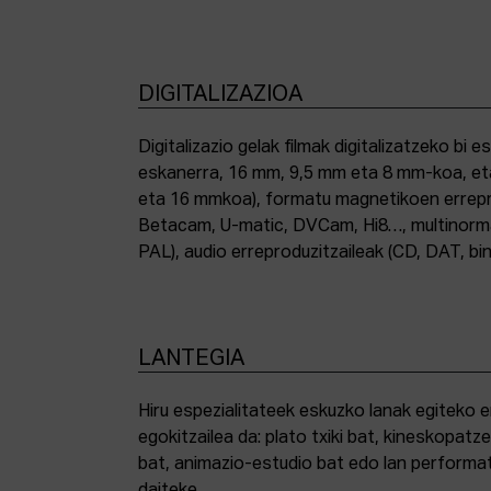
DIGITALIZAZIOA
Digitalizazio gelak filmak digitalizatzeko bi e
eskanerra, 16 mm, 9,5 mm eta 8 mm-koa, et
eta 16 mmkoa), formatu magnetikoen errepro
Betacam, U-matic, DVCam, Hi8…, multinor
PAL), audio erreproduzitzaileak (CD, DAT, bin
LANTEGIA
Hiru espezialitateek eskuzko lanak egiteko 
egokitzailea da: plato txiki bat, kineskopatze
bat, animazio-estudio bat edo lan performat