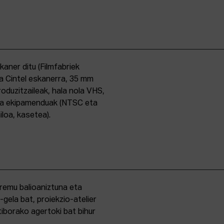
skaner ditu (Filmfabriek
a Cintel eskanerra, 35 mm
duzitzaileak, hala nola VHS,
ma ekipamenduak (NTSC eta
iloa, kasetea).
eremu balioaniztuna eta
-gela bat, proiekzio-atelier
iborako agertoki bat bihur