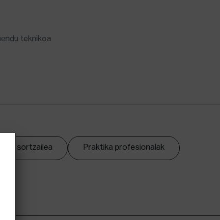
mendu teknikoa
zpen sortzailea
Praktika profesionalak