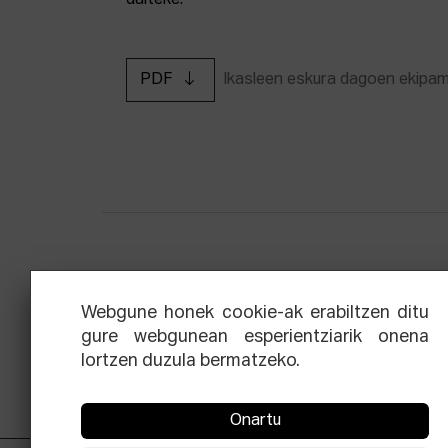
daiteke.
PDF
Ikasleen eskura dagoen ekipa
Zinemaren hiru aldien eskola
Ekoi
Webgune honek cookie-ak erabiltzen ditu
gure webgunean esperientziarik onena
lortzen duzula bermatzeko.
Onartu