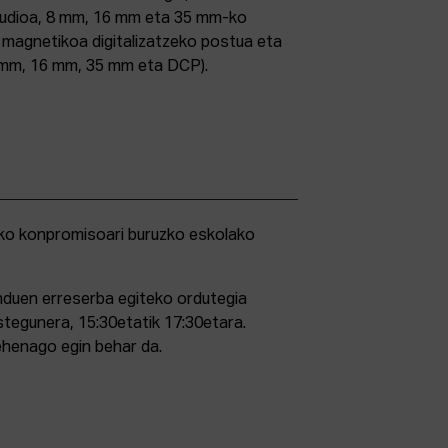
studioa, 8 mm, 16 mm eta 35 mm-ko
ri magnetikoa digitalizatzeko postua eta
5 mm, 16 mm, 35 mm eta DCP).
duen erreserba egiteko ordutegia
stegunera, 15:30etatik 17:30etara.
ehenago egin behar da.