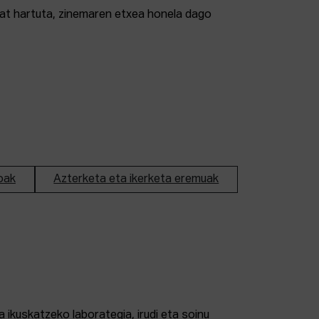
tzat hartuta, zinemaren etxea honela dago
oak
Azterketa eta ikerketa eremuak
 ikuskatzeko laborategia, irudi eta soinu