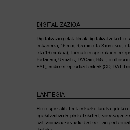
DIGITALIZAZIOA
Digitalizazio gelak filmak digitalizatzeko bi e
eskanerra, 16 mm, 9,5 mm eta 8 mm-koa, et
eta 16 mmkoa), formatu magnetikoen errepro
Betacam, U-matic, DVCam, Hi8…, multinor
PAL), audio erreproduzitzaileak (CD, DAT, bin
LANTEGIA
Hiru espezialitateek eskuzko lanak egiteko 
egokitzailea da: plato txiki bat, kineskopatze
bat, animazio-estudio bat edo lan performat