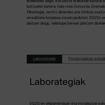
eraikinean dago, eta beste erakunde kultural 
batzuekin batera, hala nola Donostia Zinemal
Filmategia, zentro dinamiko eta trinkoa osatz
errealitate konplexu osoan jarduten. EQZEn er
deitzen diogu, teilatupe berean pilatzen direl
Laborategiak
Postprodukzio estud
Laborategiak
EQZEren ekipamenduari eta instalazioei esk