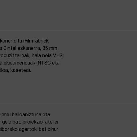
skaner ditu (Filmfabriek
a Cintel eskanerra, 35 mm
duzitzaileak, hala nola VHS,
ma ekipamenduak (NTSC eta
iloa, kasetea).
eremu balioaniztuna eta
-gela bat, proiekzio-atelier
iborako agertoki bat bihur