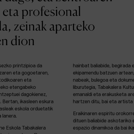
 eta profesional
da, zeinak aparteko
en dion
sezko printzipioa da
hainbat baliabide, begirada
zaren eta gogoetaren,
ekipamendu batzuen artean,
etodikoaren eta
nabeak, bulegoa eta dokume
rteko etengabeko
liburutegia, Tabakalera Kul
ontzeptuei dagokienez,
emanaldi eta erakusketa ar
. Bertan, ikasleen eskura
hartzen ditu, bai eta artista
kasleak eskola orduetatik
Eraikinaren espiritu orokor
a lanera.
dituen baliabide askotariko 
ine Eskola Tabakalera
espazio dinamikoa da bai ika