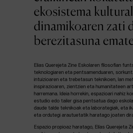
ekosistema kultural
dinamikoaren zati 
berezitasuna emat
Elias Querejeta Zine Eskolaren filosofian funt
teknologiaren eta pentsamenduaren, sorkunt
intuizioaren eta trebetasun teknikoen, lan m
inspirazioaren, zientzien eta humanitateen a
harremana. Ideia horrekin, espazioari nahiz k
estudio edo tailer gisa pentsatua dago eskola
daude talde teknikoak eta laborategiak, eta i
eta ordutegi arautuetatik haratago joaten dir
Espazio propioaz haratago, Elías Querejeta Z