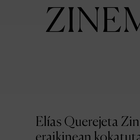
ZINE
Elías Querejeta Zi
eraikinean kokatut