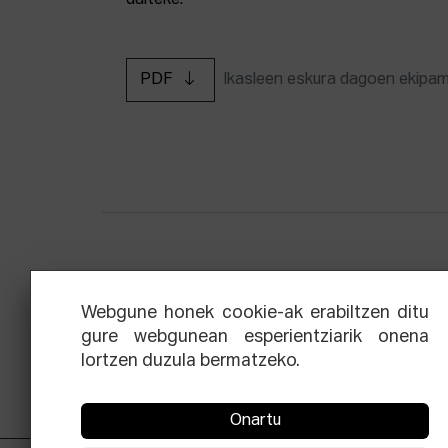
daiteke.
PDF
Ikasleen eskura dagoen ekipa
Zinemaren hiru aldien eskola
Ekoi
Webgune honek cookie-ak erabiltzen ditu
gure webgunean esperientziarik onena
lortzen duzula bermatzeko.
Onartu