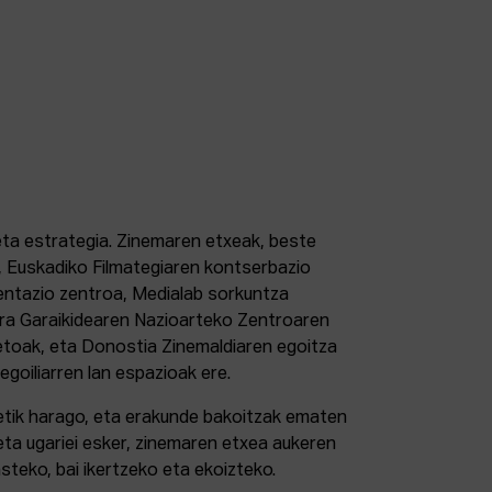
 eta estrategia. Zinemaren etxeak, beste
 Euskadiko Filmategiaren kontserbazio
ntazio zentroa, Medialab sorkuntza
tura Garaikidearen Nazioarteko Zentroaren
etoak, eta Donostia Zinemaldiaren egoitza
 egoiliarren lan espazioak ere.
retik harago, eta erakunde bakoitzak ematen
eta ugariei esker, zinemaren etxea aukeren
steko, bai ikertzeko eta ekoizteko.