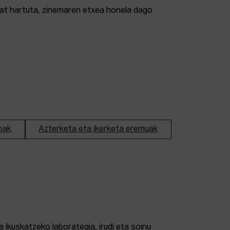
tzat hartuta, zinemaren etxea honela dago
oak
Azterketa eta ikerketa eremuak
 ikuskatzeko laborategia, irudi eta soinu