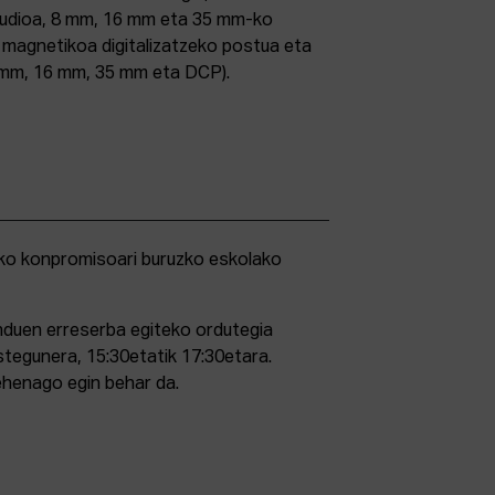
studioa, 8 mm, 16 mm eta 35 mm-ko
ri magnetikoa digitalizatzeko postua eta
5 mm, 16 mm, 35 mm eta DCP).
duen erreserba egiteko ordutegia
stegunera, 15:30etatik 17:30etara.
ehenago egin behar da.