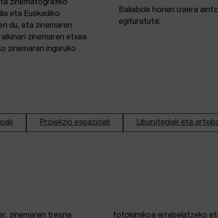
eta zinematografiko
Baliabide horien izaera ain
dia eta Euskadiko
egituratuta:
en du, eta zinemaren
aikinari zinemaren etxea
ako zinemaren inguruko
ioak
Proiekzio espazioak
Liburutegiak eta artxib
er, zinemaren tresna
fotokimikoa errebelatzeko eta