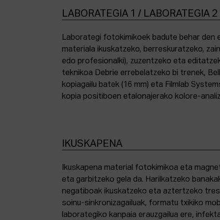
LABORATEGIA 1 / LABORATEGIA 2
Laborategi fotokimikoek badute behar den e
materiala ikuskatzeko, berreskuratzeko, zai
edo profesionalki), zuzentzeko eta editatze
teknikoa Debrie errebelatzeko bi trenek, Bel
kopiagailu batek (16 mm) eta Filmlab System
kopia positiboen etalonajerako kolore-anali
IKUSKAPENA
Ikuskapena material fotokimikoa eta magnetik
eta garbitzeko gela da. Harilkatzeko banaka
negatiboak ikuskatzeko eta aztertzeko tresna
soinu-sinkronizagailuak, formatu txikiko mo
laborategiko kanpaia erauzgailua ere, infek