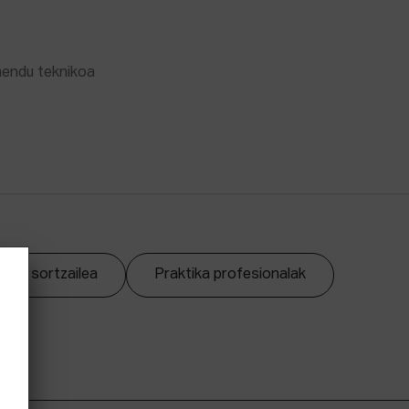
mendu teknikoa
zpen sortzailea
Praktika profesionalak