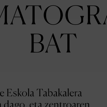
MATOGR
BAT
ne Eskola Tabakalera
a dago, eta zentroaren