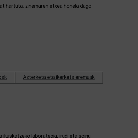
tzat hartuta, zinemaren etxea honela dago
oak
Azterketa eta ikerketa eremuak
 ikuskatzeko laborategia, irudi eta soinu