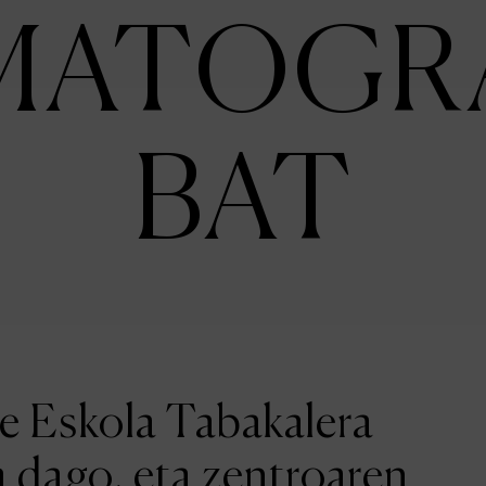
MATOGR
BAT
ne Eskola Tabakalera
a dago, eta zentroaren