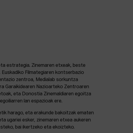
 eta estrategia. Zinemaren etxeak, beste
 Euskadiko Filmategiaren kontserbazio
ntazio zentroa, Medialab sorkuntza
tura Garaikidearen Nazioarteko Zentroaren
etoak, eta Donostia Zinemaldiaren egoitza
 egoiliarren lan espazioak ere.
retik harago, eta erakunde bakoitzak ematen
eta ugariei esker, zinemaren etxea aukeren
steko, bai ikertzeko eta ekoizteko.