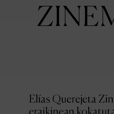
ZINE
Elías Querejeta Zi
eraikinean kokatut