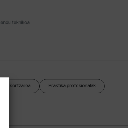
mendu teknikoa
zpen sortzailea
Praktika profesionalak