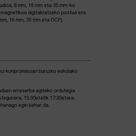
studioa, 8 mm, 16 mm eta 35 mm-ko
ri magnetikoa digitalizatzeko postua eta
5 mm, 16 mm, 35 mm eta DCP).
duen erreserba egiteko ordutegia
stegunera, 15:30etatik 17:30etara.
ehenago egin behar da.