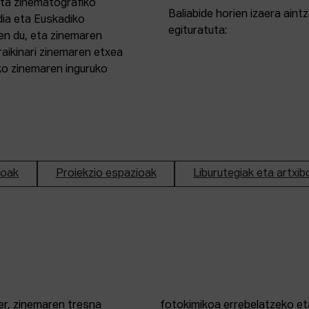
eta zinematografiko
Baliabide horien izaera ain
dia eta Euskadiko
egituratuta:
en du, eta zinemaren
aikinari zinemaren etxea
ako zinemaren inguruko
ioak
Proiekzio espazioak
Liburutegiak eta artxib
er, zinemaren tresna
fotokimikoa errebelatzeko eta