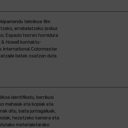
kipamendu teknikoa film
ntzeko, errebelatzeko (eskuz
ko. Espazio horren hornidura
l & Howell kontaktu-
s International Colormaster
zatzaile batek osatzen dute.
oa identifikatu, berrikusi
ko mahaiak eta kopiak eta
k ditu, baita juntagailuak,
biolak, hezetzeko kamera eta
tatutako materialetarako