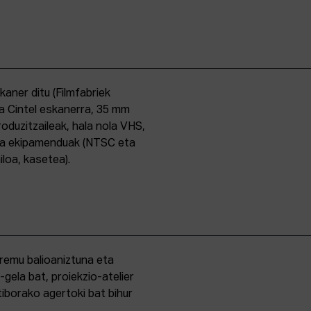
skaner ditu (Filmfabriek
a Cintel eskanerra, 35 mm
duzitzaileak, hala nola VHS,
ma ekipamenduak (NTSC eta
iloa, kasetea).
eremu balioaniztuna eta
-gela bat, proiekzio-atelier
iborako agertoki bat bihur