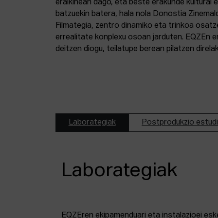
eraikinean dago, eta beste erakunde kultural 
batzuekin batera, hala nola Donostia Zinemal
Filmategia, zentro dinamiko eta trinkoa osatz
errealitate konplexu osoan jarduten. EQZEn er
deitzen diogu, teilatupe berean pilatzen direl
Laborategiak
Postprodukzio estud
Laborategiak
EQZEren ekipamenduari eta instalazioei esk