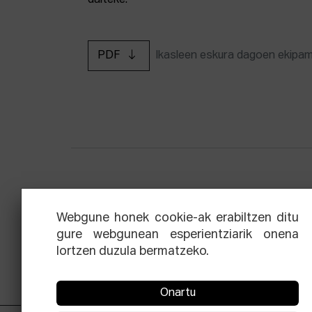
daiteke.
PDF
Ikasleen eskura dagoen ekipa
Zinemaren hiru aldien eskola
Ekoi
Webgune honek cookie-ak erabiltzen ditu
gure webgunean esperientziarik onena
lortzen duzula bermatzeko.
Onartu