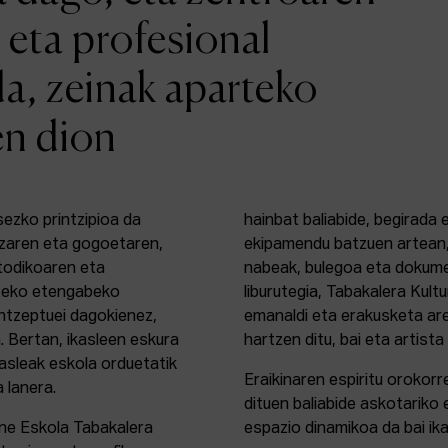
 eta profesional
da, zeinak aparteko
en dion
sezko printzipioa da
hainbat baliabide, begirada
zaren eta gogoetaren,
ekipamendu batzuen artean,
etodikoaren eta
nabeak, bulegoa eta dokume
rteko etengabeko
liburutegia, Tabakalera Kul
ontzeptuei dagokienez,
emanaldi eta erakusketa ar
. Bertan, ikasleen eskura
hartzen ditu, bai eta artista
kasleak eskola orduetatik
Eraikinaren espiritu orokor
a lanera.
dituen baliabide askotariko 
ine Eskola Tabakalera
espazio dinamikoa da bai ika