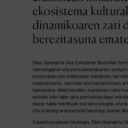
ekosistema kultural
dinamikoaren zati 
berezitasuna emat
Elias Querejeta Zine Eskolaren filosofian funt
teknologiaren eta pentsamenduaren, sorkunt
intuizioaren eta trebetasun teknikoen, lan m
inspirazioaren, zientzien eta humanitateen a
harremana. Ideia horrekin, espazioari nahiz k
estudio edo tailer gisa pentsatua dago eskola
daude talde teknikoak eta laborategiak, eta i
eta ordutegi arautuetatik haratago joaten dir
Espazio propioaz haratago, Elías Querejeta Z