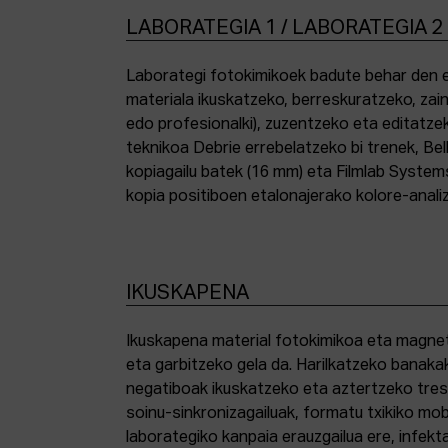
LABORATEGIA 1 / LABORATEGIA 2
Laborategi fotokimikoek badute behar den e
materiala ikuskatzeko, berreskuratzeko, zai
edo profesionalki), zuzentzeko eta editatze
teknikoa Debrie errebelatzeko bi trenek, Bel
kopiagailu batek (16 mm) eta Filmlab System
kopia positiboen etalonajerako kolore-anali
IKUSKAPENA
Ikuskapena material fotokimikoa eta magnetik
eta garbitzeko gela da. Harilkatzeko banaka
negatiboak ikuskatzeko eta aztertzeko tresna
soinu-sinkronizagailuak, formatu txikiko mo
laborategiko kanpaia erauzgailua ere, infek