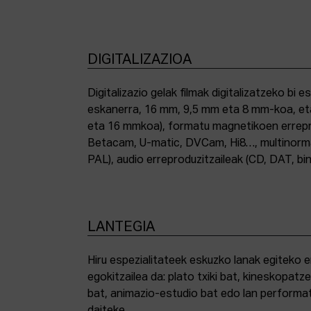
DIGITALIZAZIOA
Digitalizazio gelak filmak digitalizatzeko bi e
eskanerra, 16 mm, 9,5 mm eta 8 mm-koa, et
eta 16 mmkoa), formatu magnetikoen errepro
Betacam, U-matic, DVCam, Hi8…, multinor
PAL), audio erreproduzitzaileak (CD, DAT, bin
LANTEGIA
Hiru espezialitateek eskuzko lanak egiteko 
egokitzailea da: plato txiki bat, kineskopatze
bat, animazio-estudio bat edo lan performat