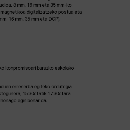
studioa, 8 mm, 16 mm eta 35 mm-ko
ri magnetikoa digitalizatzeko postua eta
5 mm, 16 mm, 35 mm eta DCP).
duen erreserba egiteko ordutegia
stegunera, 15:30etatik 17:30etara.
ehenago egin behar da.