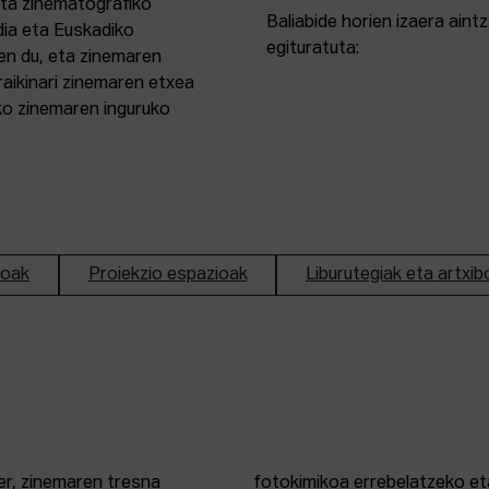
eta zinematografiko
Baliabide horien izaera ain
dia eta Euskadiko
egituratuta:
en du, eta zinemaren
aikinari zinemaren etxea
ako zinemaren inguruko
ioak
Proiekzio espazioak
Liburutegiak eta artxib
er, zinemaren tresna
fotokimikoa errebelatzeko eta