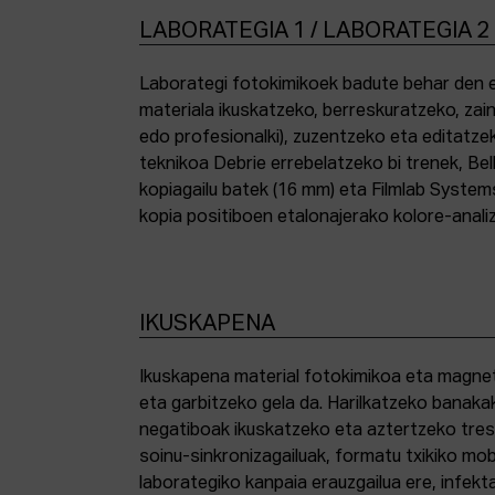
LABORATEGIA 1 / LABORATEGIA 2
Laborategi fotokimikoek badute behar den e
materiala ikuskatzeko, berreskuratzeko, zai
edo profesionalki), zuzentzeko eta editatze
teknikoa Debrie errebelatzeko bi trenek, Bel
kopiagailu batek (16 mm) eta Filmlab System
kopia positiboen etalonajerako kolore-anali
IKUSKAPENA
Ikuskapena material fotokimikoa eta magnetik
eta garbitzeko gela da. Harilkatzeko banaka
negatiboak ikuskatzeko eta aztertzeko tresna
soinu-sinkronizagailuak, formatu txikiko mo
laborategiko kanpaia erauzgailua ere, infek