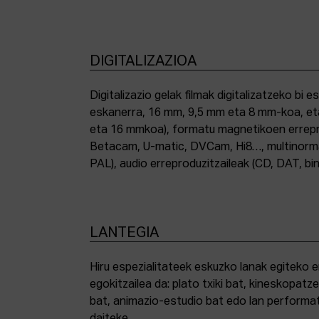
DIGITALIZAZIOA
Digitalizazio gelak filmak digitalizatzeko bi e
eskanerra, 16 mm, 9,5 mm eta 8 mm-koa, et
eta 16 mmkoa), formatu magnetikoen errepro
Betacam, U-matic, DVCam, Hi8…, multinor
PAL), audio erreproduzitzaileak (CD, DAT, bin
LANTEGIA
Hiru espezialitateek eskuzko lanak egiteko 
egokitzailea da: plato txiki bat, kineskopatze
bat, animazio-estudio bat edo lan performat