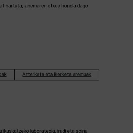
tzat hartuta, zinemaren etxea honela dago
oak
Azterketa eta ikerketa eremuak
 ikuskatzeko laborategia, irudi eta soinu