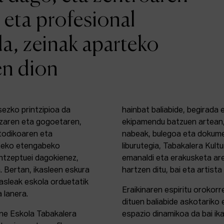
 eta profesional
da, zeinak aparteko
en dion
sezko printzipioa da
hainbat baliabide, begirada
zaren eta gogoetaren,
ekipamendu batzuen artean,
etodikoaren eta
nabeak, bulegoa eta dokume
rteko etengabeko
liburutegia, Tabakalera Kul
ontzeptuei dagokienez,
emanaldi eta erakusketa ar
. Bertan, ikasleen eskura
hartzen ditu, bai eta artista
kasleak eskola orduetatik
Eraikinaren espiritu orokor
a lanera.
dituen baliabide askotariko 
ine Eskola Tabakalera
espazio dinamikoa da bai ika