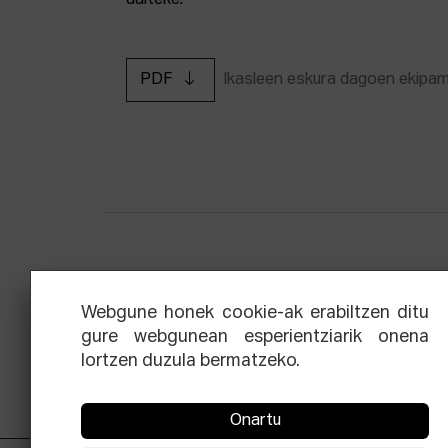
daiteke.
PDF
Ikasleen eskura dagoen ekipa
Zinemaren hiru aldien eskola
Ekoi
Webgune honek cookie-ak erabiltzen ditu
gure webgunean esperientziarik onena
lortzen duzula bermatzeko.
Onartu