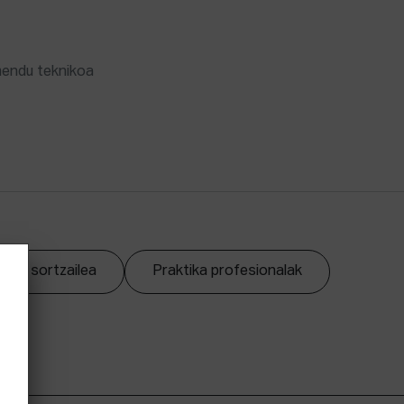
mendu teknikoa
zpen sortzailea
Praktika profesionalak