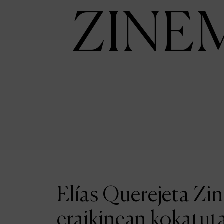
ZINE
Elías Querejeta Zi
eraikinean kokatut