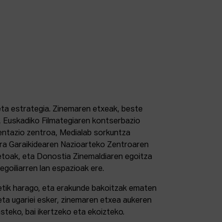
 eta estrategia. Zinemaren etxeak, beste
 Euskadiko Filmategiaren kontserbazio
ntazio zentroa, Medialab sorkuntza
tura Garaikidearen Nazioarteko Zentroaren
etoak, eta Donostia Zinemaldiaren egoitza
 egoiliarren lan espazioak ere.
retik harago, eta erakunde bakoitzak ematen
eta ugariei esker, zinemaren etxea aukeren
steko, bai ikertzeko eta ekoizteko.