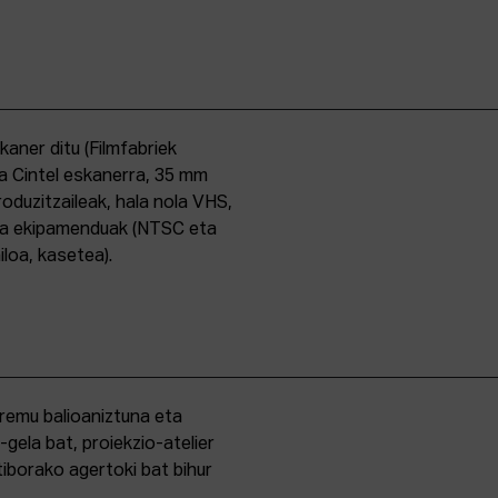
skaner ditu (Filmfabriek
a Cintel eskanerra, 35 mm
duzitzaileak, hala nola VHS,
ma ekipamenduak (NTSC eta
iloa, kasetea).
eremu balioaniztuna eta
-gela bat, proiekzio-atelier
iborako agertoki bat bihur