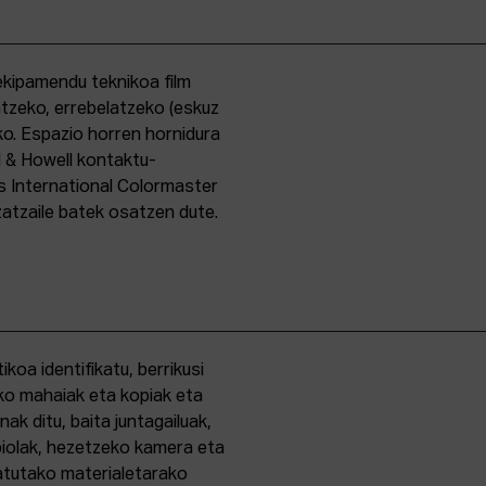
kipamendu teknikoa film
ntzeko, errebelatzeko (eskuz
ko. Espazio horren hornidura
l & Howell kontaktu-
s International Colormaster
zatzaile batek osatzen dute.
oa identifikatu, berrikusi
ko mahaiak eta kopiak eta
k ditu, baita juntagailuak,
biolak, hezetzeko kamera eta
tatutako materialetarako