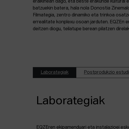
eraikinean dago, eta beste erakunde kultural 
batzuekin batera, hala nola Donostia Zinemal
Filmategia, zentro dinamiko eta trinkoa osatz
errealitate konplexu osoan jarduten. EQZEn er
deitzen diogu, teilatupe berean pilatzen direl
Laborategiak
Postprodukzio estud
Laborategiak
EQZEren ekipamenduari eta instalazioei esk