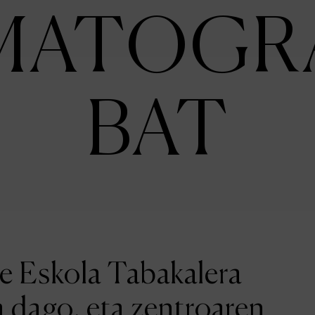
MATOGR
BAT
ne Eskola Tabakalera
a dago, eta zentroaren