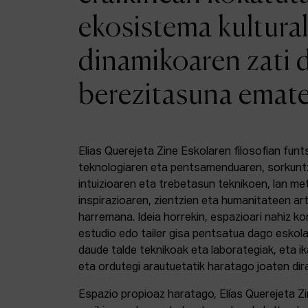
ekosistema kultural
dinamikoaren zati 
berezitasuna emat
Elias Querejeta Zine Eskolaren filosofian funt
teknologiaren eta pentsamenduaren, sorkunt
intuizioaren eta trebetasun teknikoen, lan m
inspirazioaren, zientzien eta humanitateen a
harremana. Ideia horrekin, espazioari nahiz k
estudio edo tailer gisa pentsatua dago eskola
daude talde teknikoak eta laborategiak, eta i
eta ordutegi arautuetatik haratago joaten dir
Espazio propioaz haratago, Elías Querejeta Z