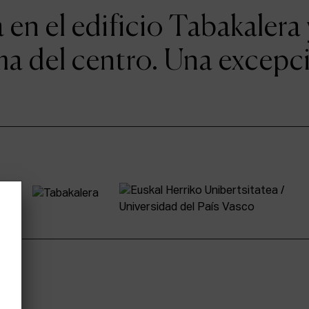
n el edificio Tabakalera 
a del centro. Una excepci
tter