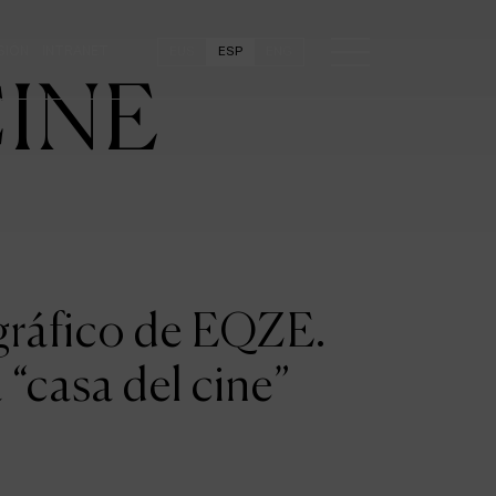
SIÓN
INTRANET
EUS
ESP
ENG
CINE
ográfico de EQZE.
 “casa del cine”