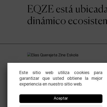
EQZE está ubicada e
dinámico ecosistem
Este sitio web utiliza cookies para
garantizar que usted obtiene la mejor
experiencia en nuestro sitio web.
Facebook
Equis
Instagram
Threads
Newsle
Aceptar
© Elías Querejeta Zine Eskola 2026