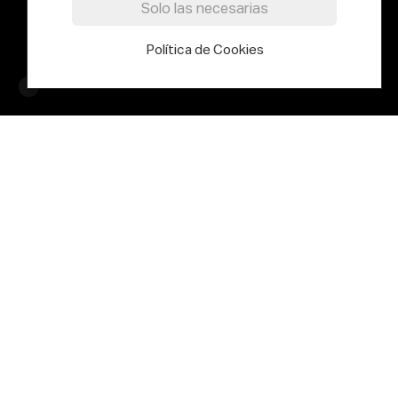
Solo las necesarias
Política de Cookies
Las acciones de investigación se diferencian de los
proyectos por ser intervenciones de un plazo más corto
y concreto.
FONDO JOSÉ ERNESTO
DÍAZ-NORIEGA