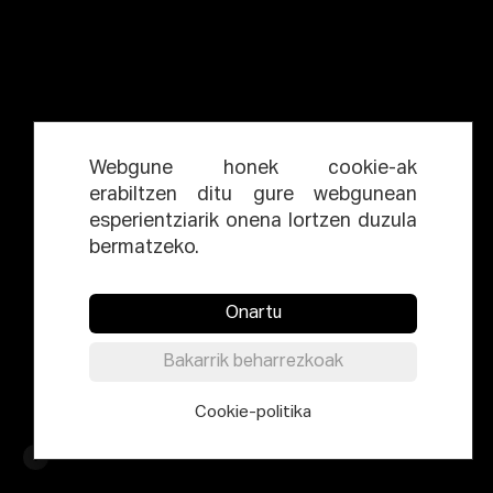
Webgune honek cookie-ak
erabiltzen ditu gure webgunean
esperientziarik onena lortzen duzula
bermatzeko.
Onartu
Bakarrik beharrezkoak
Cookie-politika