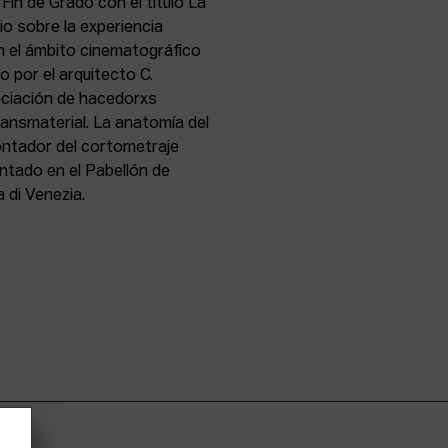
Fin de Grado con el título La
io sobre la experiencia
en el ámbito cinematográfico
 por el arquitecto C.
ociación de hacedorxs
ansmaterial. La anatomía del
montador del cortometraje
ntado en el Pabellón de
 di Venezia.