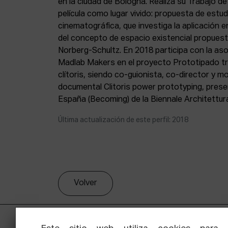
en la ciudad de Bologna. Realiza su Trabajo de 
película como lugar vivido: propuesta de estud
cinematográfica, que investiga la aplicación 
del concepto de espacio existencial propuesto
Norberg-Schultz. En 2018 participa con la as
Madlab Makers en el proyecto Prototipado tr
clítoris, siendo co-guionista, co-director y 
documental Clitoris power prototyping, prese
España (Becoming) de la Biennale Architettura
Última actualización de este perfil: 2018
Volver