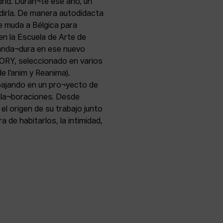
rid. Duran¬te ese año, un
adirla. De manera autodidacta
e muda a Bélgica para
en la Escuela de Arte de
anda¬dura en ese nuevo
RY, seleccionado en varios
e l’anim y Reanima).
bajando en un pro¬yecto de
ola¬boraciones. Desde
el origen de su trabajo junto
 de habitarlos, la intimidad,