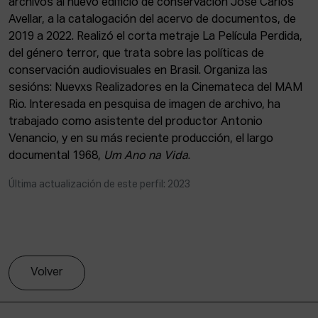
archivos al nuevo edificio de conservación José Carlos
ACTUALIDAD
Avellar, a la catalogación del acervo de documentos, de
2019 a 2022. Realizó el corta metraje La Película Perdida,
Admisión
del género terror, que trata sobre las políticas de
Intranet
conservación audiovisuales en Brasil. Organiza las
EUS
ESP
ENG
sesións: Nuevxs Realizadores en la Cinemateca del MAM
Rio. Interesada en pesquisa de imagen de archivo, ha
trabajado como asistente del productor Antonio
Venancio, y en su más reciente producción, el largo
documental 1968,
Um Ano na Vida
.
Última actualización de este perfil: 2023
Volver