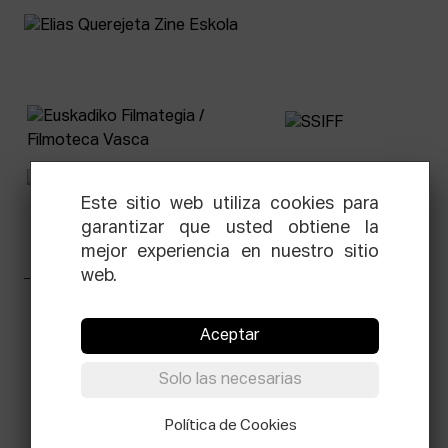
Este sitio web utiliza cookies para
garantizar que usted obtiene la
mejor experiencia en nuestro sitio
web.
Facebook
Equis
Instagram
Threads
Newsletter
Aceptar
© Elías Querejeta Zine Eskola 2026
Solo las necesarias
Tabakalera · Andre zigarrogileak plaza, 1
20012 Donostia / San Sebastián
T.
0034 943 545 005
Política de Cookies
E.
info@zine-eskola.eus