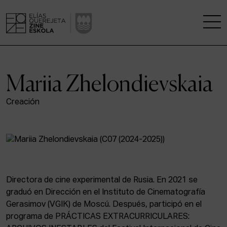
LA ESCUELA
Mariia Zhelondievskaia
CENTRO DE INVESTIGACIÓN
Creación
ESTUDIOS
KINOFABRIKA
COMUNIDAD
Directora de cine experimental de Rusia. En 2021 se
graduó en Dirección en el Instituto de Cinematografía
LA CASA DEL CINE
Gerasimov (VGIK) de Moscú. Después, participó en el
programa de PRÁCTICAS EXTRACURRICULARES: