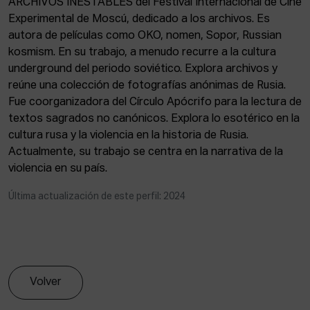
ARCHIVOS INESTABLES del Festival Internacional de Cine
ACTUALIDAD
Experimental de Moscú, dedicado a los archivos. Es
autora de películas como OKO, nomen, Sopor, Russian
Admisión
kosmism. En su trabajo, a menudo recurre a la cultura
Intranet
underground del periodo soviético. Explora archivos y
EUS
ESP
ENG
reúne una colección de fotografías anónimas de Rusia.
Fue coorganizadora del Círculo Apócrifo para la lectura de
textos sagrados no canónicos. Explora lo esotérico en la
cultura rusa y la violencia en la historia de Rusia.
Actualmente, su trabajo se centra en la narrativa de la
violencia en su país.
Última actualización de este perfil: 2024
Volver