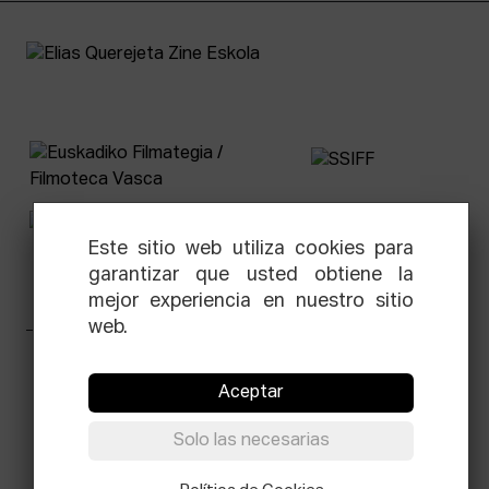
Este sitio web utiliza cookies para
garantizar que usted obtiene la
mejor experiencia en nuestro sitio
web.
Facebook
Equis
Instagram
Threads
Newsletter
Aceptar
© Elías Querejeta Zine Eskola 2026
Solo las necesarias
Tabakalera · Andre zigarrogileak plaza, 1
20012 Donostia / San Sebastián