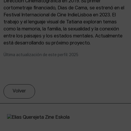
Dirección Cinematográfica en 2019. Su primer
ACTUALIDAD
cortometraje financiado, Dias de Cama, se estrenó en el
Festival Internacional de Cine IndieLisboa en 2023. El
Admisión
trabajo y el lenguaje visual de Tatiana exploran temas
Intranet
como la memoria, la familia, la sexualidad y la conexión
EUS
ESP
ENG
entre los paisajes y los estados mentales. Actualmente
está desarrollando su próximo proyecto.
Última actualización de este perfil: 2025
Volver