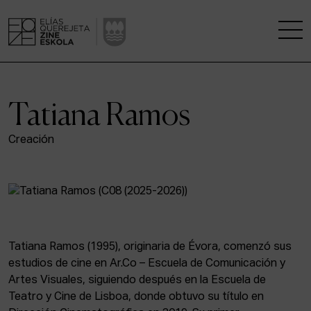
LA ESCUELA
Tatiana Ramos
CENTRO DE INVESTIGACIÓN
Creación
ESTUDIOS
KINOFABRIKA
COMUNIDAD
Tatiana Ramos (1995), originaria de Évora, comenzó sus
estudios de cine en Ar.Co – Escuela de Comunicación y
LA CASA DEL CINE
Artes Visuales, siguiendo después en la Escuela de
Teatro y Cine de Lisboa, donde obtuvo su título en