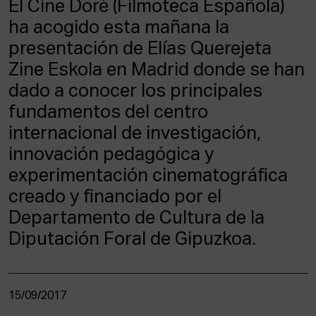
El Cine Doré (Filmoteca Española)
ACTUALIDAD
ha acogido esta mañana la
presentación de Elías Querejeta
Admisión
Intranet
Zine Eskola en Madrid donde se han
EUS
ESP
ENG
dado a conocer los principales
fundamentos del centro
internacional de investigación,
innovación pedagógica y
experimentación cinematográfica
creado y financiado por el
Departamento de Cultura de la
Diputación Foral de Gipuzkoa.
15/09/2017