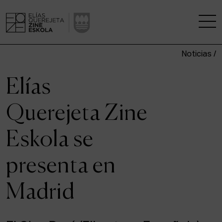
Noticias /
LA ESCUELA
Elías
CENTRO DE INVESTIGACIÓN
Querejeta Zine
ESTUDIOS
Eskola se
KINOFABRIKA
presenta en
COMUNIDAD
Madrid
LA CASA DEL CINE