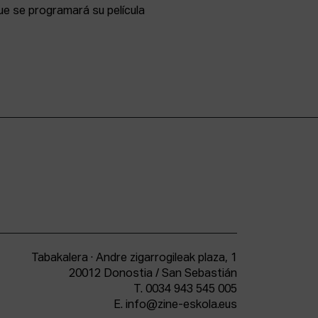
que se programará su película
Tabakalera · Andre zigarrogileak plaza, 1
20012 Donostia / San Sebastián
T.
0034 943 545 005
E.
info@zine-eskola.eus