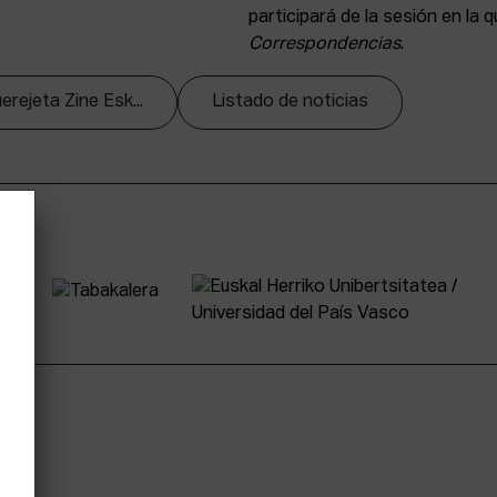
participará de la sesión en la 
Correspondencias
.
erejeta Zine Esk...
Listado de noticias
tter