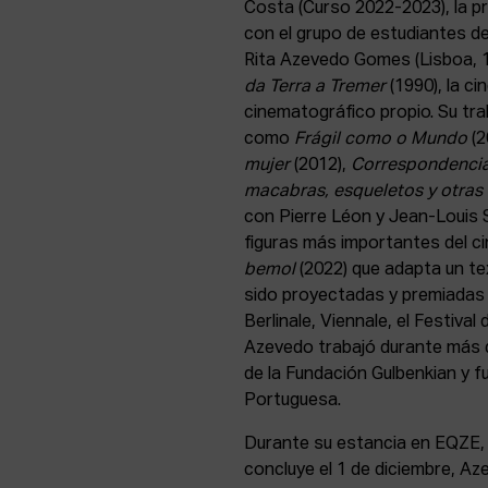
Costa (Curso 2022-2023), la p
con el grupo de estudiantes de
Rita Azevedo Gomes (Lisboa, 1
da Terra a Tremer
(1990), la c
cinematográfico propio. Su tra
como
Frágil como o Mundo
(2
mujer
(2012),
Correspondenci
macabras, esqueletos y otras 
con Pierre Léon y Jean-Louis S
figuras más importantes del ci
bemol
(2022) que adapta un tex
sido proyectadas y premiadas 
Berlinale, Viennale, el Festival
Azevedo trabajó durante más 
de la Fundación Gulbenkian y 
Portuguesa.
Durante su estancia en EQZE, 
concluye el 1 de diciembre, Az