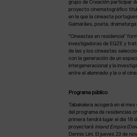
grupo de Creación participar d
proyecto cinematográfico tit
en la que la cineasta portugue
Guimarães, poeta, dramaturga 
“Cineastas en residencia” for
investigadoras de EQZE y trat
de las y los cineastas selecc
con la generación de un espaci
intergeneracional y la investi
entre el alumnado y la o el cin
Programa público
Tabakalera acogerá en el mes 
del programa de residencias cr
primera tendrá lugar el día 18
proyectará
Inland Empire
(Dav
Dennis Lim. El jueves 23 de no