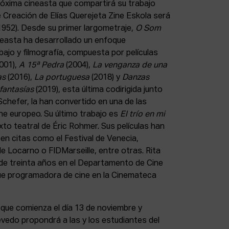
róxima cineasta que compartirá su trabajo
 Creación de Elías Querejeta Zine Eskola será
952). Desde su primer largometraje,
O Som
ineasta ha desarrollado un enfoque
bajo y filmografía, compuesta por películas
001),
A 15ª Pedra
(2004),
La venganza de una
as
(2016),
La portuguesa
(2018) y
Danzas
fantasías
(2019), esta última codirigida junto
chefer, la han convertido en una de las
ne europeo. Su último trabajo es
El trío en mi
to teatral de Éric Rohmer. Sus películas han
en citas como el Festival de Venecia,
 de Locarno o FIDMarseille, entre otras. Rita
de treinta años en el Departamento de Cine
fue programadora de cine en la Cinemateca
que comienza el día 13 de noviembre y
evedo propondrá a las y los estudiantes del