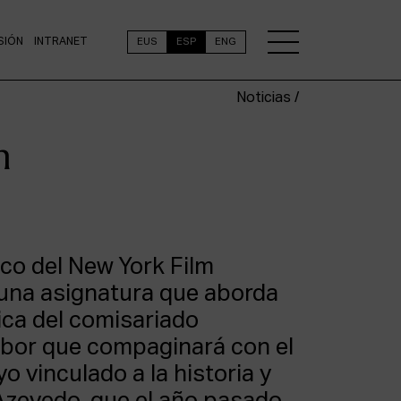
SIÓN
INTRANET
EUS
ESP
ENG
Noticias /
n
tico del New York Film
á una asignatura que aborda
tica del comisariado
abor que compaginará con el
o vinculado a la historia y