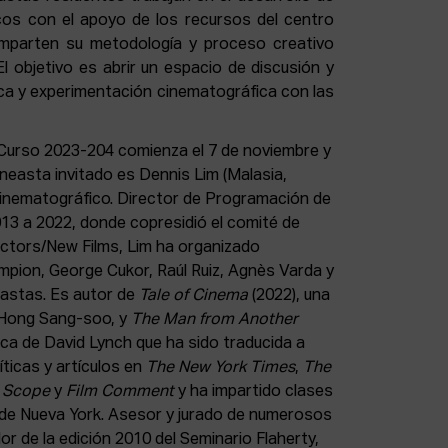
os con el apoyo de los recursos del centro
omparten su metodología y proceso creativo
l objetivo es abrir un espacio de discusión y
ca y experimentación cinematográfica con las
 Curso 2023-204 comienza el 7 de noviembre y
 cineasta invitado es Dennis Lim (Malasia,
 cinematográfico. Director de Programación de
013 a 2022, donde copresidió el comité de
ectors/New Films, Lim ha organizado
pion, George Cukor, Raúl Ruiz, Agnès Varda y
astas. Es autor de
Tale of Cinema
(2022), una
 Hong Sang-soo, y
The Man from Another
tica de David Lynch que ha sido traducida a
íticas y artículos en
The New York Times
,
The
 Scope
y
Film Comment
y ha impartido clases
d de Nueva York. Asesor y jurado de numerosos
or de la edición 2010 del Seminario Flaherty,