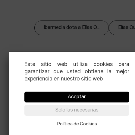
Ibermedia dota a Elías Q...
Elías Qu
Este sitio web utiliza cookies para
garantizar que usted obtiene la mejor
experiencia en nuestro sitio web.
Aceptar
Facebook
Equis
Instagram
Threads
Newsle
Solo las necesarias
© Elías Querejeta Zine Eskola 2026
Política de Cookies