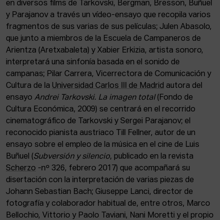
en diversos films de Tarkovski, Bergman, Bresson, Buñuel
y Parajanov a través un vídeo-ensayo que recopila varios
fragmentos de sus varias de sus películas; Julen Abasolo,
que junto a miembros de la Escuela de Campaneros de
Arientza (Aretxabaleta) y Xabier Erkizia, artista sonoro,
interpretará una sinfonía basada en el sonido de
campanas; Pilar Carrera, Vicerrectora de Comunicación y
Cultura de la
Universidad Carlos III de Madrid
autora del
ensayo
Andrei Tarkovski. La imagen total
(Fondo de
Cultura Económica, 2009) se centrará en el recorrido
cinematográfico de Tarkovski y Sergei Parajanov; el
reconocido pianista austriaco Till Fellner, autor de un
ensayo sobre el empleo de la música en el cine de Luis
Buñuel (
Subversión y silencio
, publicado en la revista
Scherzo
-nº 326, febrero 2017) que acompañará su
disertación con la interpretación de varias piezas de
Johann Sebastian Bach; Giuseppe Lanci, director de
fotografía y colaborador habitual de, entre otros, Marco
Bellochio, Vittorio y Paolo Taviani, Nani Moretti y el propio