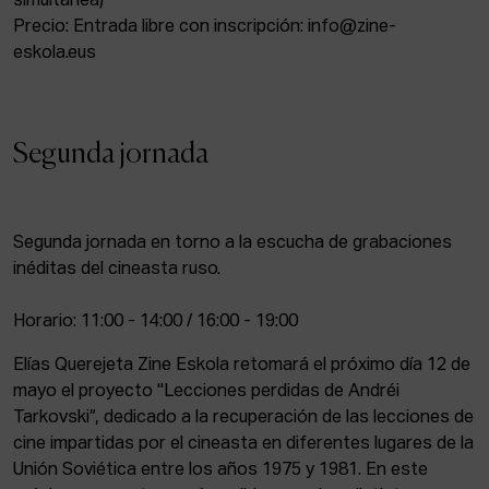
simultánea)
ACTUALIDAD
Precio: Entrada libre con inscripción: info@zine-
eskola.eus
Admisión
Intranet
EUS
ESP
ENG
Segunda jornada
Segunda jornada en torno a la escucha de grabaciones
inéditas del cineasta ruso.
Horario: 11:00 - 14:00 / 16:00 - 19:00
Elías Querejeta Zine Eskola retomará el próximo día 12 de
mayo el proyecto "Lecciones perdidas de Andréi
Tarkovski”, dedicado a la recuperación de las lecciones de
cine impartidas por el cineasta en diferentes lugares de la
Unión Soviética entre los años 1975 y 1981. En este