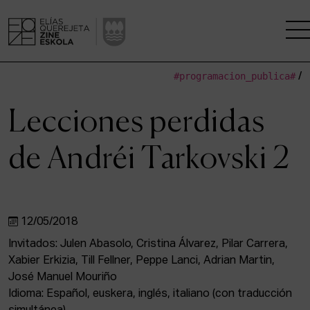
#programacion_publica#
/
LA ESCUELA
Lecciones perdidas
CENTRO DE INVESTIGACIÓN
de Andréi Tarkovski 2
ESTUDIOS
KINOFABRIKA
12/05/2018
COMUNIDAD
Invitados: Julen Abasolo, Cristina Álvarez, Pilar Carrera,
Xabier Erkizia, Till Fellner, Peppe Lanci, Adrian Martin,
LA CASA DEL CINE
José Manuel Mouriño
Idioma: Español, euskera, inglés, italiano (con traducción