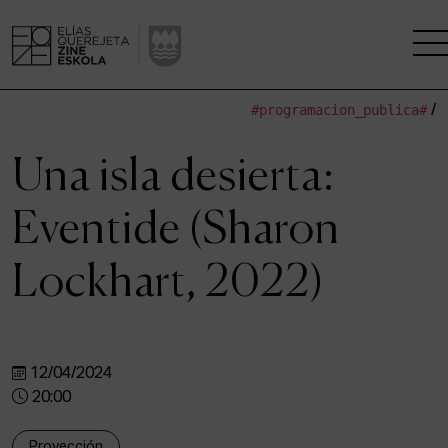
#programacion_publica#
/
LA ESCUELA
Una isla desierta:
CENTRO DE INVESTIGACIÓN
Eventide (Sharon
ESTUDIOS
Lockhart, 2022)
KINOFABRIKA
COMUNIDAD
12/04/2024
LA CASA DEL CINE
20:00
Proyección