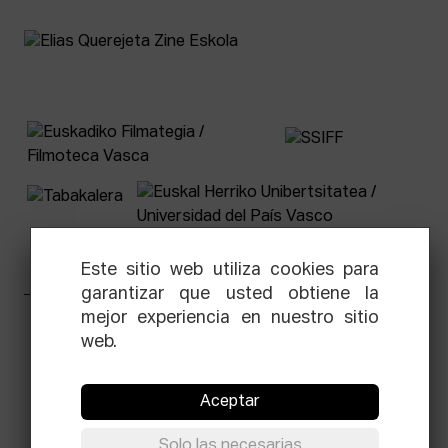
Este sitio web utiliza cookies para
garantizar que usted obtiene la
mejor experiencia en nuestro sitio
Facebook
Equis
Instagram
Threads
Newsletter
web.
© Elías Querejeta Zine Eskola 2026
Tabakalera · Andre zigarrogileak plaza, 1
Aceptar
20012 Donostia / San Sebastián
T.
0034 943 545 005
Solo las necesarias